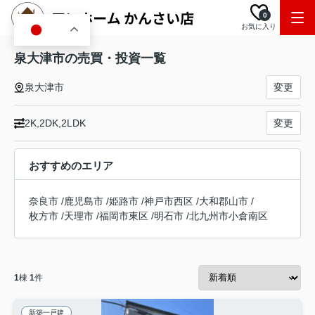
0
お気に入り
JA
泉大津市の売買・投資一覧
泉大津市
変更
2K,2DK,2LDK
変更
おすすめのエリア
奈良市
/
鹿児島市
/
姫路市
/
神戸市西区
/
大和郡山市
/
枚方市
/
天理市
/
福岡市東区
/
明石市
/
北九州市小倉南区
1
棟
1
件
新築一戸建