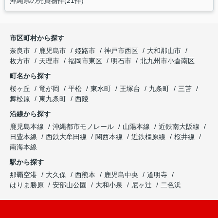
沖縄県の売買物件(21件)
市区町村から探す
奈良市
鹿児島市
姫路市
神戸市西区
大和郡山市
枚方市
天理市
福岡市東区
明石市
北九州市小倉南区
町名から探す
桜ヶ丘
竜が岡
平松
東水町
王塚台
九条町
三苫
舞松原
東九条町
西陵
沿線から探す
鹿児島本線
沖縄都市モノレール
山陽本線
近鉄南大阪線
日豊本線
西鉄大牟田線
関西本線
近鉄橿原線
桜井線
南海本線
駅から探す
那覇空港
大久保
西熊本
鹿児島中央
道明寺
はりま勝原
安部山公園
大和小泉
尼ヶ辻
二色浜