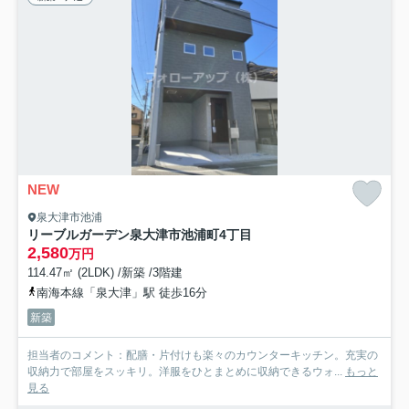
NEW
泉大津市池浦
リーブルガーデン泉大津市池浦町4丁目
2,580
万円
114.47㎡ (2LDK) /新築 /3階建
南海本線「泉大津」駅 徒歩16分
新築
担当者のコメント：配膳・片付けも楽々のカウンターキッチン。充実の
収納力で部屋をスッキリ。洋服をひとまとめに収納できるウォ...
もっと
見る