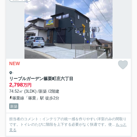
NEW
-
リーブルガーデン篠栗町庄六丁目
2,798
万円
74.52㎡ (3LDK) /新築 /2階建
篠栗線「篠栗」駅 徒歩2分
新築
担当者のコメント：インテリアの統一感を作りやすい洋室のみの間取り
です。トイレのたびに階段を上下する必要がなく快適です。使...
もっと
見る