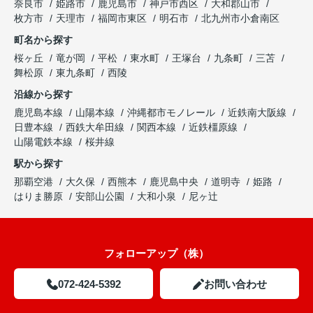
奈良市
姫路市
鹿児島市
神戸市西区
大和郡山市
枚方市
天理市
福岡市東区
明石市
北九州市小倉南区
町名から探す
桜ヶ丘
竜が岡
平松
東水町
王塚台
九条町
三苫
舞松原
東九条町
西陵
沿線から探す
鹿児島本線
山陽本線
沖縄都市モノレール
近鉄南大阪線
日豊本線
西鉄大牟田線
関西本線
近鉄橿原線
山陽電鉄本線
桜井線
駅から探す
那覇空港
大久保
西熊本
鹿児島中央
道明寺
姫路
はりま勝原
安部山公園
大和小泉
尼ヶ辻
フォローアップ（株）
072-424-5392
お問い合わせ