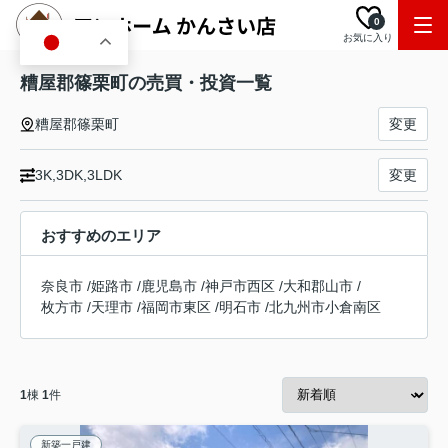
0
お気に入り
JA
糟屋郡篠栗町の売買・投資一覧
糟屋郡篠栗町
変更
3K,3DK,3LDK
変更
おすすめのエリア
奈良市
/
姫路市
/
鹿児島市
/
神戸市西区
/
大和郡山市
/
枚方市
/
天理市
/
福岡市東区
/
明石市
/
北九州市小倉南区
1
棟
1
件
新築一戸建