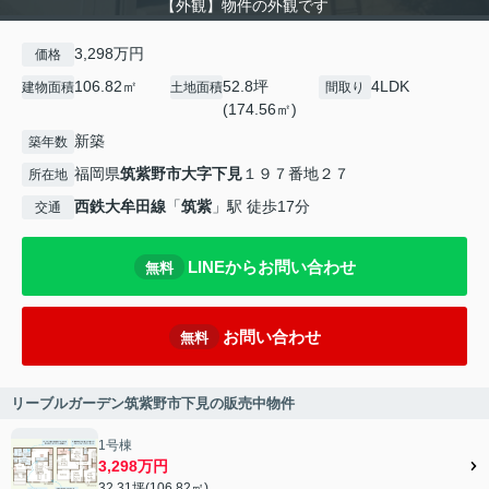
【外観】物件の外観です
3,298万円
価格
106.82㎡
52.8坪
4LDK
建物面積
土地面積
間取り
(174.56㎡)
新築
築年数
福岡県
筑紫野市
大字下見
１９７番地２７
所在地
西鉄大牟田線
「
筑紫
」駅 徒歩17分
交通
LINEからお問い合わせ
無料
お問い合わせ
無料
リーブルガーデン筑紫野市下見の販売中物件
1号棟
3,298万円
32.31坪(106.82㎡)