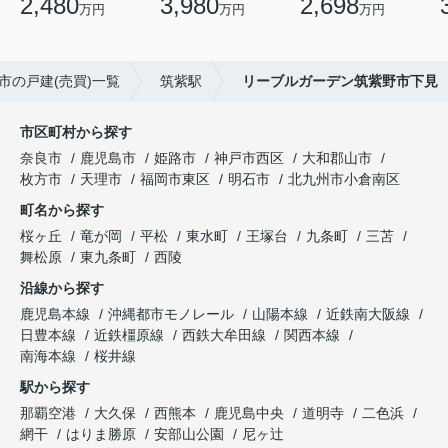
2,480
3,980
2,698
万円
万円
万円
市の戸建(売買)一覧
筑紫駅
リーブルガーデン筑紫野市下見
市区町村から探す
奈良市
鹿児島市
姫路市
神戸市西区
大和郡山市
枚方市
天理市
福岡市東区
明石市
北九州市小倉南区
町名から探す
桜ヶ丘
竜が岡
平松
東水町
王塚台
九条町
三苫
舞松原
東九条町
西陵
沿線から探す
鹿児島本線
沖縄都市モノレール
山陽本線
近鉄南大阪線
日豊本線
近鉄橿原線
西鉄大牟田線
関西本線
南海本線
桜井線
駅から探す
那覇空港
大久保
西熊本
鹿児島中央
道明寺
二色浜
網干
はりま勝原
安部山公園
尼ヶ辻