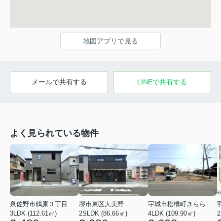
地図アプリで見る
メールで共有する
LINEで共有する
よく見られている物件
泉佐野市鶴原３丁目
堺市東区大美野
宇城市松橋町きらら３丁目
3LDK (112.61㎡)
2SLDK (86.66㎡)
4LDK (109.90㎡)
2