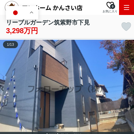
0
お気に入り
JA
リーブルガーデン筑紫野市下見
3,298万円
1
/
13