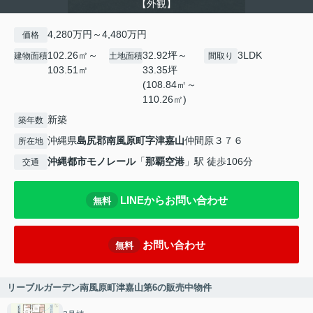
【外観】
4,280万円～4,480万円
価格
102.26㎡～
32.92坪～
3LDK
建物面積
土地面積
間取り
103.51㎡
33.35坪
(108.84㎡～
110.26㎡)
新築
築年数
沖縄県
島尻郡南風原町
字津嘉山
仲間原３７６
所在地
沖縄都市モノレール
「
那覇空港
」駅 徒歩106分
交通
LINEからお問い合わせ
無料
お問い合わせ
無料
リーブルガーデン南風原町津嘉山第6の販売中物件