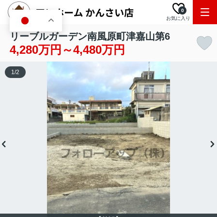
0
お気に入り
JA
リーブルガーデン南風原町津嘉山第6
4,280万円～4,480万円
1
/
2