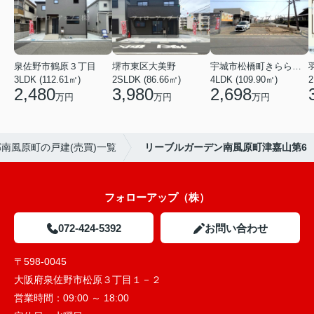
泉佐野市鶴原３丁目
堺市東区大美野
宇城市松橋町きらら３丁目
3LDK (112.61㎡)
2SLDK (86.66㎡)
4LDK (109.90㎡)
2
2,480
3,980
2,698
万円
万円
万円
南風原町の戸建(売買)一覧
リーブルガーデン南風原町津嘉山第6
フォローアップ（株）
072-424-5392
お問い合わせ
〒598-0045
大阪府泉佐野市松原３丁目１－２
営業時間：
09:00 ～ 18:00