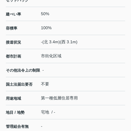
セットバック
50%
建ぺい率
100%
容積率
-(北 3.4m)(西 3.1m)
接道状況
市街化区域
都市計画
-
その他法令上の制限
不要
国土法届出要否
第一種低層住居専用
用途地域
宅地 / -
地目 / 地勢
-
管理組合有無