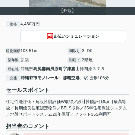
【外観】
4,480万円
価格
支払いシミュレーション
103.51㎡
3LDK
建物面積
間取り
新築
2階建
築年数
階建て
沖縄県
島尻郡南風原町
字津嘉山
仲間原３７６
所在地
沖縄都市モノレール
「
那覇空港
」駅 徒歩106分
交通
セールスポイント
住宅性能評価・建設性能評価W取得／設計性能評価6項目最高等
級／長期優良住宅認定物件／BELS取得／35年住宅保証システム
／地盤サポートシステム20年保証／フラット35S利用可
担当者のコメント