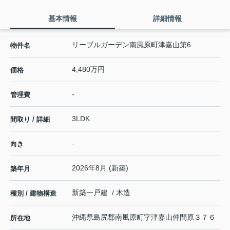
基本情報
詳細情報
リーブルガーデン南風原町津嘉山第6
物件名
4,480万円
価格
-
管理費
3LDK
間取り / 詳細
-
向き
2026年8月 (新築)
築年月
新築一戸建 / 木造
種別 / 建物構造
沖縄県
島尻郡南風原町
字津嘉山
仲間原３７６
所在地