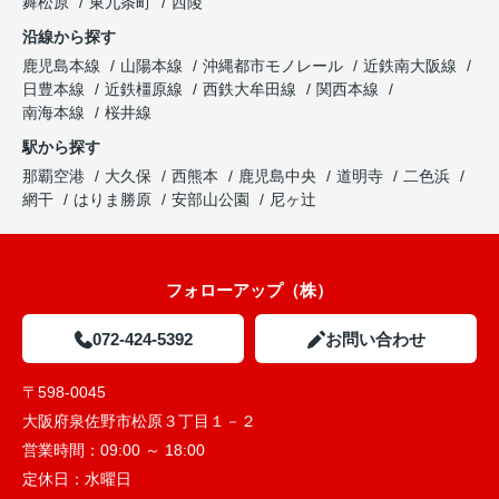
舞松原
東九条町
西陵
沿線から探す
鹿児島本線
山陽本線
沖縄都市モノレール
近鉄南大阪線
日豊本線
近鉄橿原線
西鉄大牟田線
関西本線
南海本線
桜井線
駅から探す
那覇空港
大久保
西熊本
鹿児島中央
道明寺
二色浜
網干
はりま勝原
安部山公園
尼ヶ辻
フォローアップ（株）
072-424-5392
お問い合わせ
〒598-0045
大阪府泉佐野市松原３丁目１－２
営業時間：
09:00 ～ 18:00
定休日：
水曜日