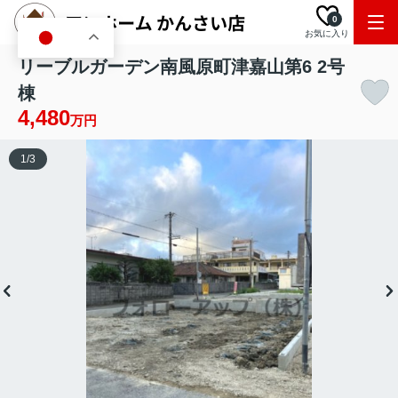
0
お気に入り
JA
リーブルガーデン南風原町津嘉山第6 2号
棟
4,480
万円
1
/
3