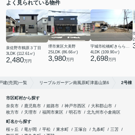
よく見られている物件
2
堺市東区大美野
宇城市松橋町きらら３丁目
泉佐野市鶴原３丁目
2SLDK (86.66㎡)
4LDK (109.90㎡)
3LDK (112.61㎡)
3,980
2,698
2,480
万円
万円
万円
建(売買)一覧
リーブルガーデン南風原町津嘉山第6
2号棟
市区町村から探す
奈良市
鹿児島市
姫路市
神戸市西区
大和郡山市
枚方市
天理市
福岡市東区
明石市
北九州市小倉南区
町名から探す
桜ヶ丘
竜が岡
平松
東水町
王塚台
九条町
三苫