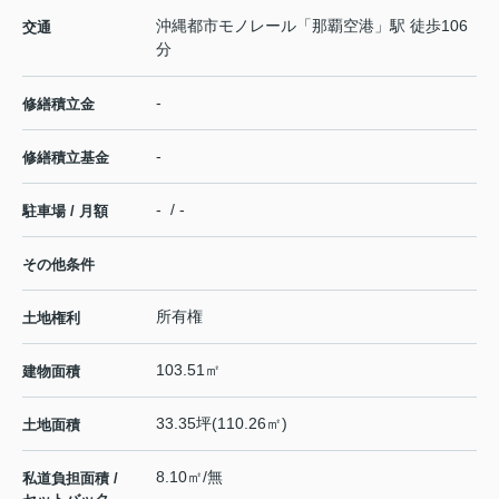
沖縄都市モノレール
「
那覇空港
」駅 徒歩106
交通
分
-
修繕積立金
-
修繕積立基金
- / -
駐車場 / 月額
その他条件
所有権
土地権利
103.51㎡
建物面積
33.35坪(110.26㎡)
土地面積
8.10㎡/無
私道負担面積 /