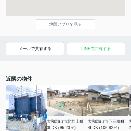
地図アプリで見る
メールで共有する
LINEで共有する
近隣の物件
大和郡山市北郡山町
大和郡山市下三橋町
3LDK (95.23㎡)
4LDK (106.82㎡)
2