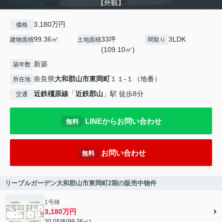
【外観】
3,180万円
価格
99.36㎡
33坪
3LDK
建物面積
土地面積
間取り
(109.10㎡)
新築
築年数
奈良県
大和郡山市
東岡町
１１-１（地番）
所在地
近鉄橿原線
「
近鉄郡山
」駅 徒歩8分
交通
LINEからお問い合わせ
無料
お問い合わせ
無料
リーブルガーデン大和郡山市東岡町2期の販売中物件
1号棟
3,180万円
30.05坪(99.36㎡)