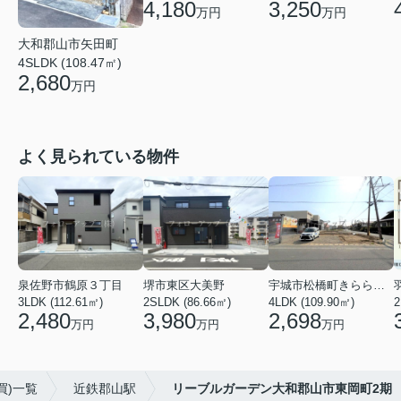
4,180
3,250
万円
万円
大和郡山市矢田町
4SLDK (108.47㎡)
2,680
万円
よく見られている物件
泉佐野市鶴原３丁目
堺市東区大美野
宇城市松橋町きらら３丁目
3LDK (112.61㎡)
2SLDK (86.66㎡)
4LDK (109.90㎡)
2
2,480
3,980
2,698
万円
万円
万円
買)一覧
近鉄郡山駅
リーブルガーデン大和郡山市東岡町2期