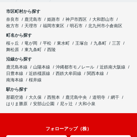
市区町村から探す
奈良市
鹿児島市
姫路市
神戸市西区
大和郡山市
枚方市
天理市
福岡市東区
明石市
北九州市小倉南区
町名から探す
桜ヶ丘
竜が岡
平松
東水町
王塚台
九条町
三苫
舞松原
東九条町
西陵
沿線から探す
鹿児島本線
山陽本線
沖縄都市モノレール
近鉄南大阪線
日豊本線
近鉄橿原線
西鉄大牟田線
関西本線
南海本線
桜井線
駅から探す
那覇空港
大久保
西熊本
鹿児島中央
道明寺
網干
はりま勝原
安部山公園
尼ヶ辻
大和小泉
フォローアップ（株）