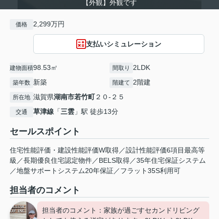
【外観】外観です
2,299万円
価格
支払いシミュレーション
98.53㎡
2LDK
建物面積
間取り
新築
2階建
築年数
階建て
滋賀県
湖南市
若竹町
２０-２５
所在地
草津線
「
三雲
」駅 徒歩13分
交通
セールスポイント
住宅性能評価・建設性能評価W取得／設計性能評価6項目最高等
級／長期優良住宅認定物件／BELS取得／35年住宅保証システム
／地盤サポートシステム20年保証／フラット35S利用可
担当者のコメント
担当者のコメント：家族が過ごすセカンドリビング