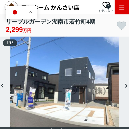
0
お気に入り
JA
リーブルガーデン湖南市若竹町4期
2,299
万円
1
/
15