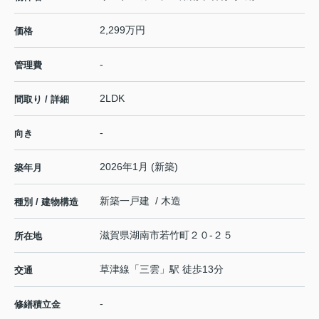
2,299万円
価格
-
管理費
2LDK
間取り / 詳細
-
向き
2026年1月 (新築)
築年月
新築一戸建 / 木造
種別 / 建物構造
滋賀県
湖南市
若竹町
２０-２５
所在地
草津線
「
三雲
」駅 徒歩13分
交通
-
修繕積立金