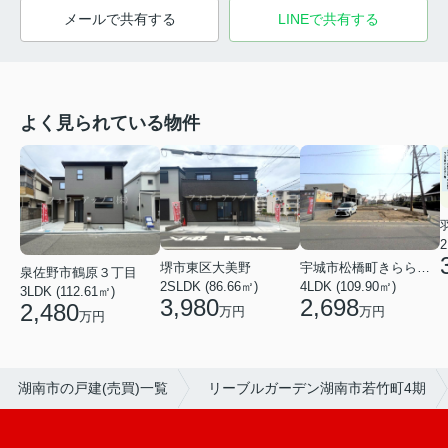
メールで共有する
LINEで共有する
よく見られている物件
2
堺市東区大美野
宇城市松橋町きらら３丁目
泉佐野市鶴原３丁目
2SLDK (86.66㎡)
4LDK (109.90㎡)
3LDK (112.61㎡)
3,980
2,698
2,480
万円
万円
万円
湖南市の戸建(売買)一覧
リーブルガーデン湖南市若竹町4期