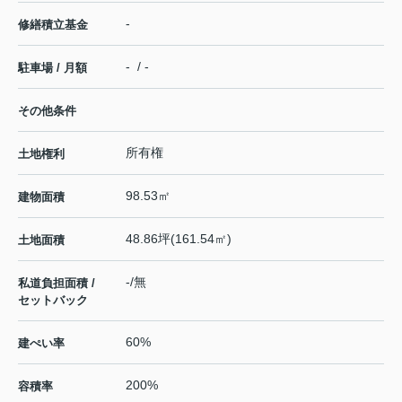
-
修繕積立基金
- / -
駐車場 / 月額
その他条件
所有権
土地権利
98.53㎡
建物面積
48.86坪(161.54㎡)
土地面積
-/無
私道負担面積 /
セットバック
60%
建ぺい率
200%
容積率