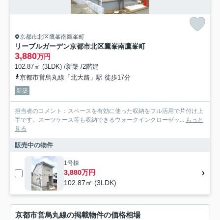
京都市北区鷹峯南鷹峯町
リーブルガーデン京都市北区鷹峯南鷹峯町
3,880
万円
102.87㎡ (3LDK) /新築 /2階建
京都市営烏丸線「北大路」駅 徒歩17分
新築
担当者のコメント：スペースを有効に使った収納をフル活用で片付け上
手です。スーツケース等も収納できるウォークインクローゼッ...
もっと
見る
販売中の物件
1号棟
3,880万円
102.87㎡ (3LDK)
京都市営烏丸線の掲載物件の価格相場