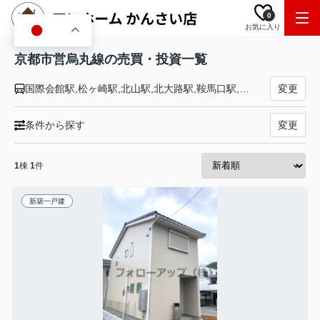
0
お気に入り
JA
京都市営烏丸線の売買・投資一覧
国際会館駅,松ヶ崎駅,北山駅,北大路駅,鞍馬口駅,今出川駅,丸太町駅,烏丸御池駅,烏丸駅,五条駅,京都駅,九条駅,十条駅,くいな橋駅,竹田駅
変更
条件から探す
変更
1
棟
1
件
新築一戸建