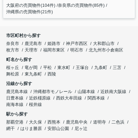
大阪府の売買物件(104件)
奈良県の売買物件(85件)
沖縄県の売買物件(21件)
市区町村から探す
奈良市
鹿児島市
姫路市
神戸市西区
大和郡山市
枚方市
天理市
福岡市東区
明石市
北九州市小倉南区
町名から探す
桜ヶ丘
竜が岡
平松
東水町
王塚台
九条町
三苫
舞松原
東九条町
西陵
沿線から探す
鹿児島本線
沖縄都市モノレール
山陽本線
近鉄南大阪線
日豊本線
近鉄橿原線
西鉄大牟田線
関西本線
南海本線
桜井線
駅から探す
那覇空港
大久保
西熊本
鹿児島中央
道明寺
二色浜
網干
はりま勝原
安部山公園
尼ヶ辻