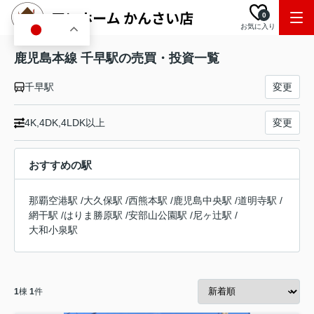
0
お気に入り
JA
鹿児島本線 千早駅の売買・投資一覧
千早駅
変更
4K,4DK,4LDK以上
変更
おすすめの駅
那覇空港駅
/
大久保駅
/
西熊本駅
/
鹿児島中央駅
/
道明寺駅
/
網干駅
/
はりま勝原駅
/
安部山公園駅
/
尼ヶ辻駅
/
大和小泉駅
1
棟
1
件