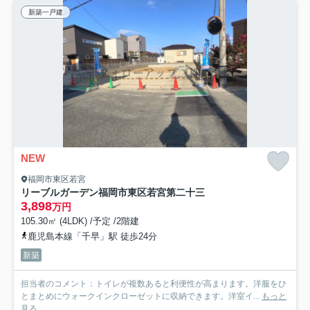
新築一戸建
NEW
福岡市東区若宮
リーブルガーデン福岡市東区若宮第二十三
3,898
万円
105.30㎡ (4LDK) /予定 /2階建
鹿児島本線「千早」駅 徒歩24分
新築
担当者のコメント：トイレが複数あると利便性が高まります。洋服をひ
とまとめにウォークインクローゼットに収納できます。洋室イ...
もっと
見る