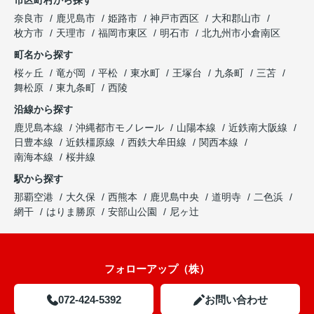
市区町村から探す
奈良市
鹿児島市
姫路市
神戸市西区
大和郡山市
枚方市
天理市
福岡市東区
明石市
北九州市小倉南区
町名から探す
桜ヶ丘
竜が岡
平松
東水町
王塚台
九条町
三苫
舞松原
東九条町
西陵
沿線から探す
鹿児島本線
沖縄都市モノレール
山陽本線
近鉄南大阪線
日豊本線
近鉄橿原線
西鉄大牟田線
関西本線
南海本線
桜井線
駅から探す
那覇空港
大久保
西熊本
鹿児島中央
道明寺
二色浜
網干
はりま勝原
安部山公園
尼ヶ辻
フォローアップ（株）
072-424-5392
お問い合わせ