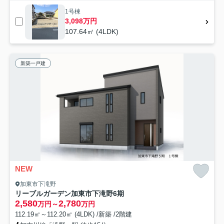
1号棟
3,098万円
107.64㎡ (4LDK)
新築一戸建
NEW
加東市下滝野
リーブルガーデン加東市下滝野6期
2,580
2,780
万円～
万円
112.19㎡～112.20㎡ (4LDK) /新築 /2階建