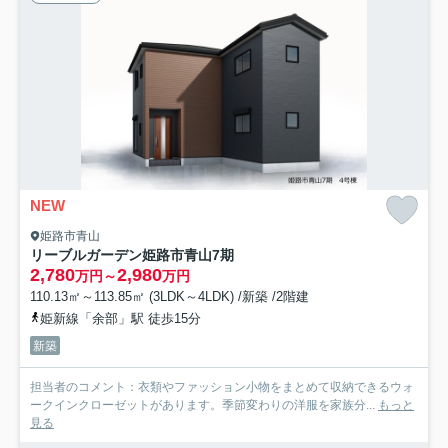
NEW
姫路市青山
リーブルガーデン姫路市青山7期
2,780
2,980
万円～
万円
110.13㎡～113.85㎡ (3LDK～4LDK) /新築 /2階建
姫新線「余部」駅 徒歩15分
新築
担当者のコメント：衣類やファッション小物をまとめて収納できるウォ
ークインクローゼットがあります。季節変わりの洋服を家族分...
もっと
見る