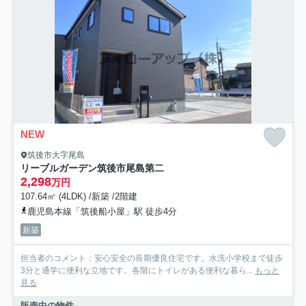
NEW
筑後市大字尾島
リーブルガーデン筑後市尾島第二
2,298
万円
107.64㎡ (4LDK) /新築 /2階建
鹿児島本線「筑後船小屋」駅 徒歩4分
新築
担当者のコメント：安心安全の長期優良住宅です。水洗小学校まで徒歩
3分と通学に便利な立地です。各階にトイレがある便利な暮ら...
もっと
見る
販売中の物件