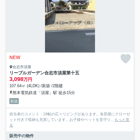
NEW
合志市須屋
リーブルガーデン合志市須屋第十五
3,098
万円
107.64㎡ (4LDK) /新築 /2階建
熊本電気鉄道「須屋」駅 徒歩15分
新築
担当者のコメント：18帖の広々リビングがあります。各部屋にクローゼ
ット付きで収納も充実しています。お子様やペットを見守り...
もっと見
る
販売中の物件