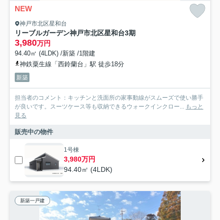
NEW
神戸市北区星和台
リーブルガーデン神戸市北区星和台3期
3,980
万円
94.40㎡ (4LDK) /新築 /1階建
神鉄粟生線「西鈴蘭台」駅 徒歩18分
新築
担当者のコメント：キッチンと洗面所の家事動線がスムーズで使い勝手
が良いです。スーツケース等も収納できるウォークインクロー...
もっと
見る
販売中の物件
1号棟
3,980万円
94.40㎡ (4LDK)
新築一戸建