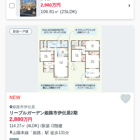
2,980万円
106.81㎡ (2SLDK)
新築一戸建
NEW
姫路市伊伝居
リーブルガーデン姫路市伊伝居2期
2,880
万円
114.27㎡ (4LDK) /新築 /2階建
山陽本線「姫路」駅 徒歩131分