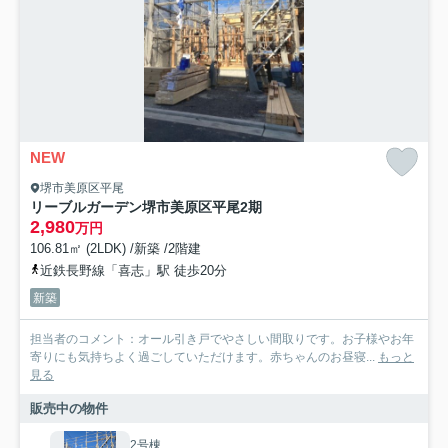
NEW
堺市美原区平尾
リーブルガーデン堺市美原区平尾2期
2,980
万円
106.81㎡ (2LDK) /新築 /2階建
近鉄長野線「喜志」駅 徒歩20分
新築
担当者のコメント：オール引き戸でやさしい間取りです。お子様やお年
寄りにも気持ちよく過ごしていただけます。赤ちゃんのお昼寝...
もっと
見る
販売中の物件
2号棟