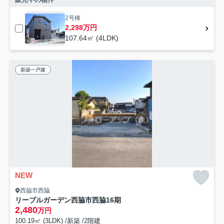
2号棟
2,298万円
107.64㎡ (4LDK)
新築一戸建
NEW
西脇市西脇
リーブルガーデン西脇市西脇16期
2,480
万円
100.19㎡ (3LDK) /新築 /2階建