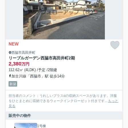
NEW
西脇市高田井町
リーブルガーデン西脇市高田井町2期
2,380
万円
112.62㎡ (4LDK) /予定 /2階建
加古川線「西脇市」駅 徒歩14分
新築
担当者のコメント：うれしいプラスαの収納スペースがあります。洋服
をひとまとめに収納できるウォークインクローゼット付きです...
もっと
見る
販売中の物件
1号棟