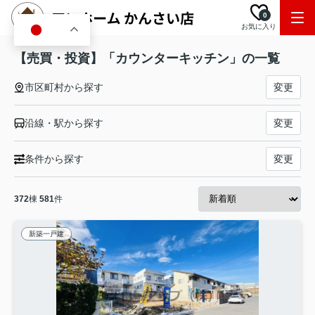
0
お気に入り
JA
【売買・投資】「カウンターキッチン」の一覧
市区町村から探す
変更
沿線・駅から探す
変更
条件から探す
変更
372
棟
581
件
新築一戸建