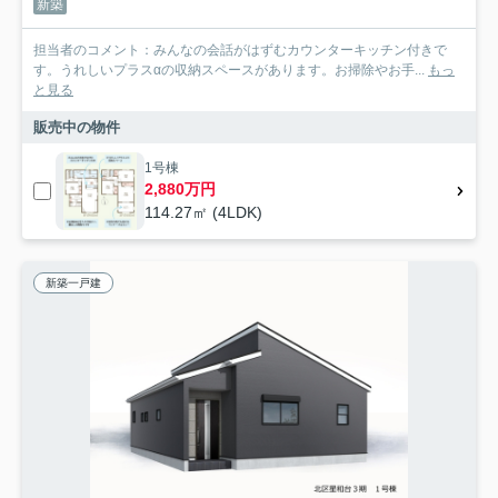
新築
担当者のコメント：みんなの会話がはずむカウンターキッチン付きで
す。うれしいプラスαの収納スペースがあります。お掃除やお手...
もっ
と見る
販売中の物件
1号棟
2,880万円
114.27㎡ (4LDK)
新築一戸建