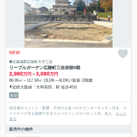
NEW
北葛城郡広陵町大字三吉
リーブルガーデン広陵町三吉赤部9期
2,980
3,080
万円～
万円
86.95㎡～117.58㎡ (3LDK～4LDK) /新築 /2階建
近鉄大阪線「大和高田」駅 徒歩40分
新築
担当者のコメント：配膳・片付けも楽々のカウンターキッチン付き。ス
ーツケース等も収納できるウォークインクローゼット付。友人...
もっと
見る
販売中の物件