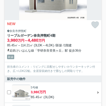
NEW
奈良市押熊町
リーブルガーデン奈良押熊町4期
3,980
4,480
万円～
万円
85.45㎡～114.21㎡ (3LDK～4LDK) /新築 /1階建
近鉄けいはんな線「学研奈良登美ヶ丘」駅 徒歩36分
新築
担当者のコメント：リビングに目配せしやすいカウンターキッチン付
き。広々LDK22帖。全居室収納付きで畳なしの間取りです。
販売中の物件
5号棟
3,980万円
85.45㎡ (3LDK)