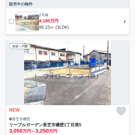
販売中の物件
2号棟
4,180万円
95.23㎡ (3LDK)
新築一戸建
NEW
香芝市磯壁
リーブルガーデン香芝市磯壁1丁目第5
3,050
3,250
万円～
万円