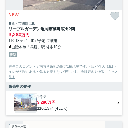
NEW
亀岡市篠町広田
リーブルガーデン亀岡市篠町広田2期
3,280
万円
110.13㎡ (4LDK) /予定 /2階建
山陰本線「馬堀」駅 徒歩15分
新築
担当者のコメント：南向き角地の限定1棟現場です。慌ただしい朝はト
イレが各階にあると焦る必要もなく便利です。洋服好きや衣装...
もっと
見る
販売中の物件
1号棟
3,280万円
110.13㎡ (4LDK)
新築一戸建