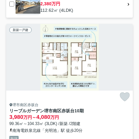
2,380万円
112.62㎡ (4LDK)
新築一戸建
堺市南区赤坂台
リーブルガーデン堺市南区赤坂台10期
3,980
4,080
万円～
万円
99.36㎡～104.33㎡ (3LDK) /新築 /2階建
南海電鉄泉北線「光明池」駅 徒歩20分
新築