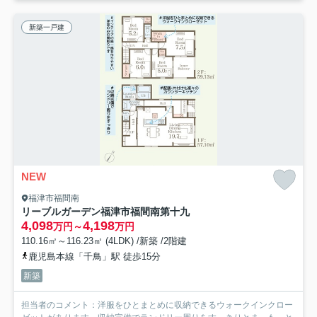
新築一戸建
NEW
福津市福間南
リーブルガーデン福津市福間南第十九
4,098
4,198
万円～
万円
110.16㎡～116.23㎡ (4LDK) /新築 /2階建
鹿児島本線「千鳥」駅 徒歩15分
新築
担当者のコメント：洋服をひとまとめに収納できるウォークインクロー