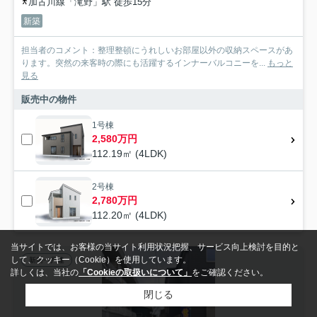
加古川線「滝野」駅 徒歩15分
新築
担当者のコメント：整理整頓にうれしいお部屋以外の収納スペースがあ
ります。突然の来客時の際にも活躍するインナーバルコニーを...
もっと
見る
販売中の物件
1号棟
2,580万円
112.19㎡ (4LDK)
2号棟
2,780万円
112.20㎡ (4LDK)
当サイトでは、お客様の当サイト利用状況把握、サービス向上検討を目的と
して、クッキー（Cookie）を使用しています。
新築一戸建
詳しくは、当社の
「Cookieの取扱いについて」
をご確認ください。
閉じる