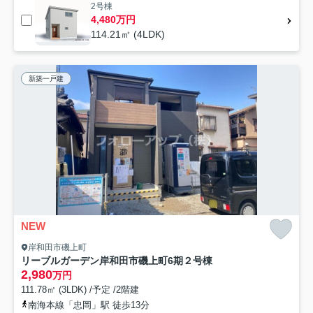
2号棟
4,480万円
114.21㎡ (4LDK)
新築一戸建
NEW
岸和田市磯上町
リーブルガーデン岸和田市磯上町6期２号棟
2,980
万円
111.78㎡ (3LDK) /予定 /2階建
南海本線「忠岡」駅 徒歩13分