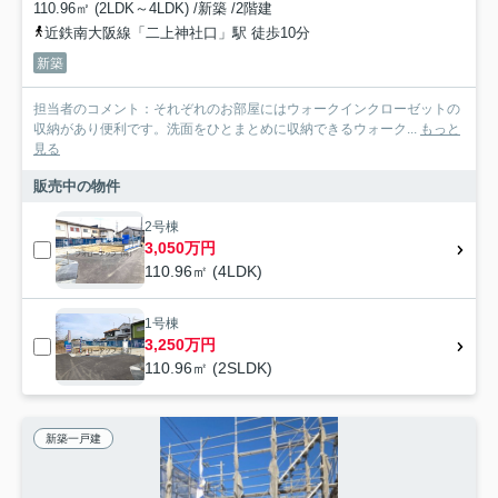
110.96㎡ (2LDK～4LDK) /新築 /2階建
近鉄南大阪線「二上神社口」駅 徒歩10分
新築
担当者のコメント：それぞれのお部屋にはウォークインクローゼットの
収納があり便利です。洗面をひとまとめに収納できるウォーク...
もっと
見る
販売中の物件
2号棟
3,050万円
110.96㎡ (4LDK)
1号棟
3,250万円
110.96㎡ (2SLDK)
新築一戸建