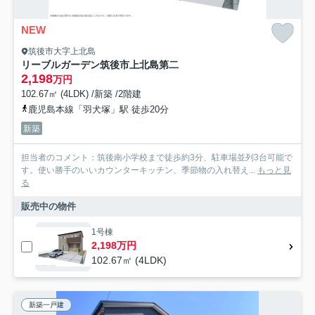
NEW
筑後市大字上北島
リーブルガーデン筑後市上北島第二
2,198
万円
102.67㎡ (4LDK) /新築 /2階建
鹿児島本線「羽犬塚」駅 徒歩20分
新築
担当者のコメント：筑後南小学校まで徒歩約3分、駐車場並列3台可能で
す。使い勝手のいいカウンターキッチン、季節物の入れ替え...
もっと見
る
販売中の物件
1号棟
2,198万円
102.67㎡ (4LDK)
新築一戸建