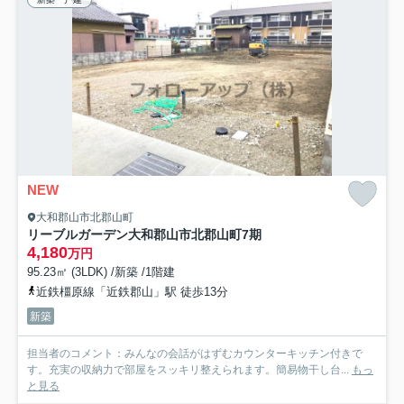
NEW
大和郡山市北郡山町
リーブルガーデン大和郡山市北郡山町7期
4,180
万円
95.23㎡ (3LDK) /新築 /1階建
近鉄橿原線「近鉄郡山」駅 徒歩13分
新築
担当者のコメント：みんなの会話がはずむカウンターキッチン付きで
す。充実の収納力で部屋をスッキリ整えられます。簡易物干し台...
もっ
と見る