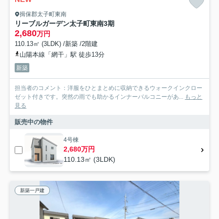
揖保郡太子町東南
リーブルガーデン太子町東南3期
2,680
万円
110.13㎡ (3LDK) /新築 /2階建
山陽本線「網干」駅 徒歩13分
新築
担当者のコメント：洋服をひとまとめに収納できるウォークインクロー
ゼット付きです。突然の雨でも助かるインナーバルコニーがあ...
もっと
見る
販売中の物件
4号棟
2,680万円
110.13㎡ (3LDK)
新築一戸建