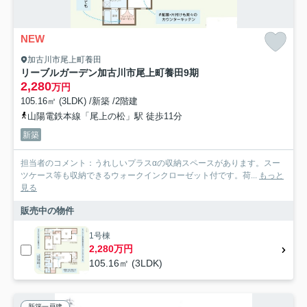
NEW
加古川市尾上町養田
リーブルガーデン加古川市尾上町養田9期
2,280
万円
105.16㎡ (3LDK) /新築 /2階建
山陽電鉄本線「尾上の松」駅 徒歩11分
新築
担当者のコメント：うれしいプラスαの収納スペースがあります。スー
ツケース等も収納できるウォークインクローゼット付です。荷...
もっと
見る
販売中の物件
1号棟
2,280万円
105.16㎡ (3LDK)
新築一戸建