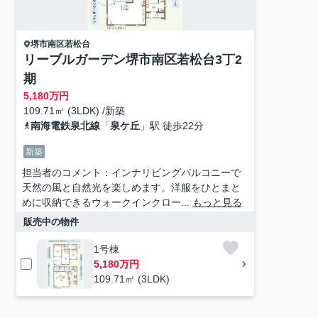
堺市南区
若松台
リーブルガーデン堺市南区若松台3丁2
期
5,180
万円
109.71㎡ (3LDK) /新築
南海電鉄泉北線
「
泉ケ丘
」駅 徒歩22分
新築
担当者のコメント：インナリビングバルコニーで
天然の風と自然光を楽しめます。洋服をひとまと
めに収納できるウォークインクロー...
もっと見る
販売中の物件
1号棟
5,180万円
109.71㎡ (3LDK)