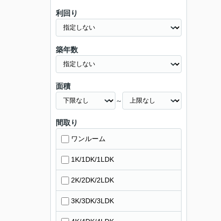
利回り
築年数
面積
～
間取り
ワンルーム
1K/1DK/1LDK
2K/2DK/2LDK
3K/3DK/3LDK