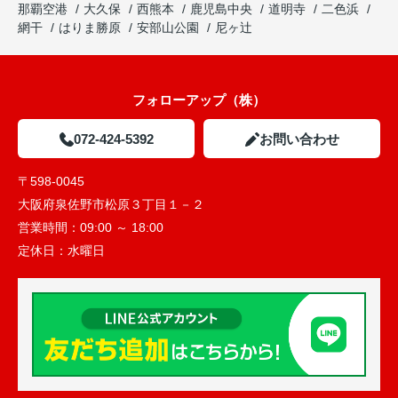
那覇空港
大久保
西熊本
鹿児島中央
道明寺
二色浜
網干
はりま勝原
安部山公園
尼ヶ辻
フォローアップ（株）
072-424-5392
お問い合わせ
〒598-0045
大阪府泉佐野市松原３丁目１－２
営業時間：
09:00 ～ 18:00
定休日：
水曜日