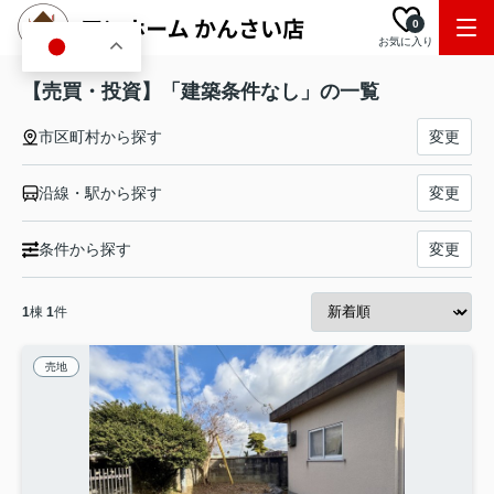
0
お気に入り
JA
【売買・投資】「建築条件なし」の一覧
市区町村から探す
変更
沿線・駅から探す
変更
条件から探す
変更
1
棟
1
件
売地