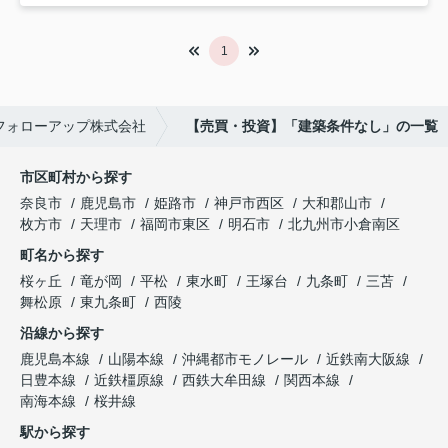
1
フォローアップ株式会社
【売買・投資】「建築条件なし」の一覧
市区町村から探す
奈良市
鹿児島市
姫路市
神戸市西区
大和郡山市
枚方市
天理市
福岡市東区
明石市
北九州市小倉南区
町名から探す
桜ヶ丘
竜が岡
平松
東水町
王塚台
九条町
三苫
舞松原
東九条町
西陵
沿線から探す
鹿児島本線
山陽本線
沖縄都市モノレール
近鉄南大阪線
日豊本線
近鉄橿原線
西鉄大牟田線
関西本線
南海本線
桜井線
駅から探す