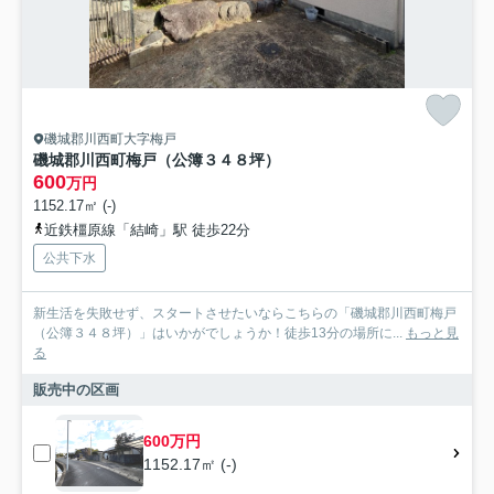
磯城郡川西町大字梅戸
磯城郡川西町梅戸（公簿３４８坪）
600
万円
1152.17㎡ (-)
近鉄橿原線「結崎」駅 徒歩22分
公共下水
新生活を失敗せず、スタートさせたいならこちらの「磯城郡川西町梅戸
（公簿３４８坪）」はいかがでしょうか！徒歩13分の場所に...
もっと見
る
販売中の区画
600万円
1152.17㎡ (-)