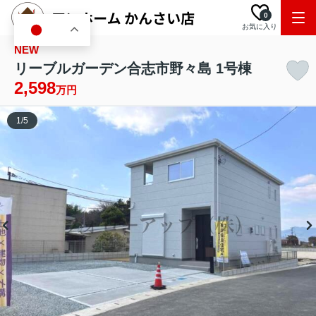
0
お気に入り
JA
NEW
リーブルガーデン合志市野々島 1号棟
2,598
万円
1
/
5