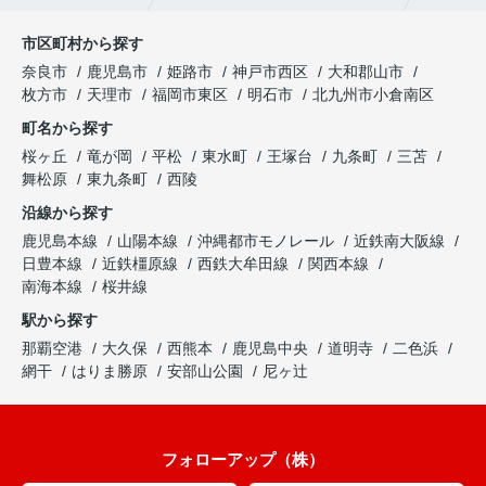
市区町村から探す
奈良市
鹿児島市
姫路市
神戸市西区
大和郡山市
枚方市
天理市
福岡市東区
明石市
北九州市小倉南区
町名から探す
桜ヶ丘
竜が岡
平松
東水町
王塚台
九条町
三苫
舞松原
東九条町
西陵
沿線から探す
鹿児島本線
山陽本線
沖縄都市モノレール
近鉄南大阪線
日豊本線
近鉄橿原線
西鉄大牟田線
関西本線
南海本線
桜井線
駅から探す
那覇空港
大久保
西熊本
鹿児島中央
道明寺
二色浜
網干
はりま勝原
安部山公園
尼ヶ辻
フォローアップ（株）