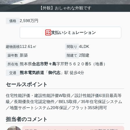
【外観】おしゃれな外観です
2,598万円
価格
支払いシミュレーション
112.61㎡
4LDK
建物面積
間取り
新築
2階建
築年数
階建て
熊本県
合志市
野々島
字芹野５６２０番5（地番）
所在地
熊本電気鉄道
「
御代志
」駅 徒歩4分
交通
セールスポイント
住宅性能評価・建設性能評価W取得／設計性能評価6項目最高等
級／長期優良住宅認定物件／BELS取得／35年住宅保証システム
／地盤サポートシステム20年保証／フラット35S利用可
担当者のコメント