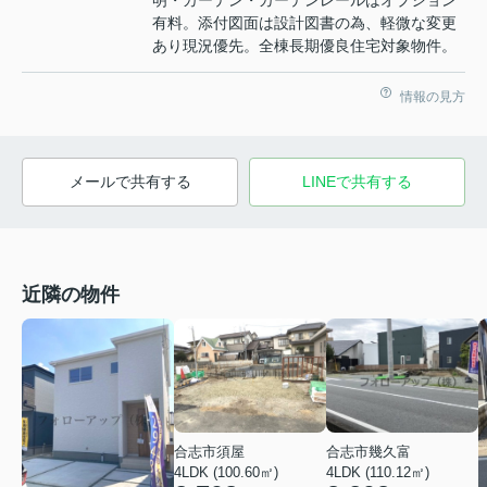
明・カーテン・カーテンレールはオプション
有料。添付図面は設計図書の為、軽微な変更
あり現況優先。全棟長期優良住宅対象物件。
情報の見方
メールで共有する
LINEで共有する
近隣の物件
合志市幾久富
合志市須屋
4LDK (110.12㎡)
4LDK (100.60㎡)