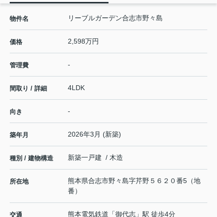
リーブルガーデン合志市野々島
物件名
2,598万円
価格
-
管理費
4LDK
間取り / 詳細
-
向き
2026年3月 (新築)
築年月
新築一戸建 / 木造
種別 / 建物構造
熊本県
合志市
野々島
字芹野５６２０番5（地
所在地
番）
熊本電気鉄道
「
御代志
」駅 徒歩4分
交通