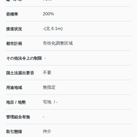
200%
容積率
-(北 6.1m)
接道状況
市街化調整区域
都市計画
-
その他法令上の制限
不要
国土法届出要否
無指定
用途地域
宅地 / -
地目 / 地勢
-
管理組合有無
仲介
取引態様