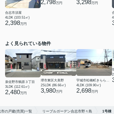
3,298
2,798
万円
万円
合志市須屋
4LDK (103.51㎡)
4
2,398
万円
よく見られている物件
2
堺市東区大美野
宇城市松橋町きらら３丁目
泉佐野市鶴原３丁目
2SLDK (86.66㎡)
4LDK (109.90㎡)
3LDK (112.61㎡)
3,980
2,698
2,480
万円
万円
万円
志市の戸建(売買)一覧
リーブルガーデン合志市野々島
1号棟