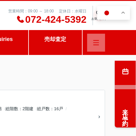
営業時間：09:00 ～ 18:00 定休日：水曜日
JA
0
072-424-5392
お気に入り
uiries
売却査定
来店予約
築
総階数
2階建
総戸数
16戸