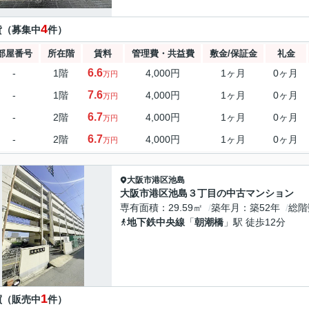
4
貸（募集中
件）
部屋番号
所在階
賃料
管理費・共益費
敷金/保証金
礼金
6.6
-
1階
4,000円
1ヶ月
0ヶ月
万円
7.6
-
1階
4,000円
1ヶ月
0ヶ月
万円
6.7
-
2階
4,000円
1ヶ月
0ヶ月
万円
6.7
-
2階
4,000円
1ヶ月
0ヶ月
万円
大阪市港区
池島
大阪市港区池島３丁目の中古マンション
専有面積
29.59㎡
築年月
築52年
総階
地下鉄中央線
「
朝潮橋
」駅 徒歩12分
1
買（販売中
件）