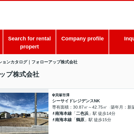
Search for rental
Company profile
Inq
propert
ションカタログ｜フォローアップ株式会社
ップ株式会社
貝塚市
澤
シーサイドレジデンスNK
専有面積
30.87㎡～42.75㎡
築年月
新
南海本線
「
二色浜
」駅 徒歩14分
南海本線
「
鶴原
」駅 徒歩15分