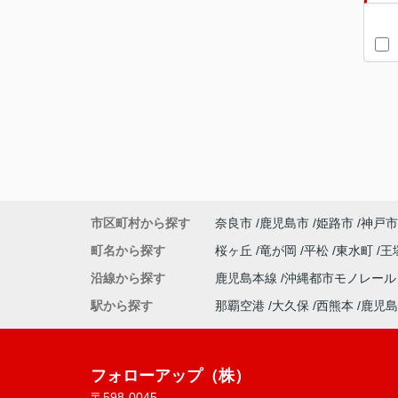
市区町村から探す
奈良市
鹿児島市
姫路市
神戸市
町名から探す
桜ヶ丘
竜が岡
平松
東水町
王
沿線から探す
鹿児島本線
沖縄都市モノレー
駅から探す
那覇空港
大久保
西熊本
鹿児島
フォローアップ（株）
〒598-0045