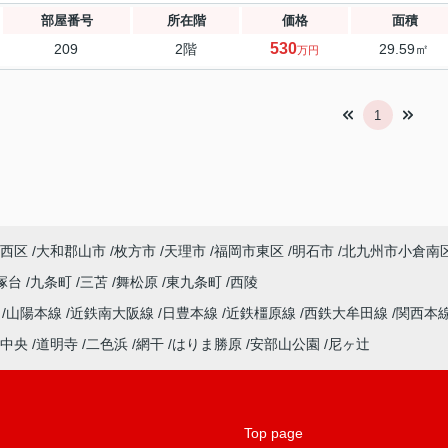
部屋番号
所在階
価格
面積
530
209
2階
29.59㎡
万円
1
西区
大和郡山市
枚方市
天理市
福岡市東区
明石市
北九州市小倉南
塚台
九条町
三苫
舞松原
東九条町
西陵
ル
山陽本線
近鉄南大阪線
日豊本線
近鉄橿原線
西鉄大牟田線
関西本
中央
道明寺
二色浜
網干
はりま勝原
安部山公園
尼ヶ辻
Top page