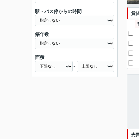
駅・バス停からの時間
賃
築年数
面積
～
売