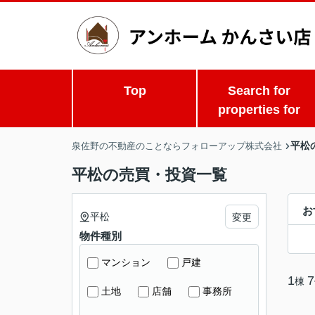
Top
Search for
properties for
平松
泉佐野の不動産のことならフォローアップ株式会社
平松の売買・投資一覧
お
平松
変更
物件種別
マンション
戸建
1
7
棟
土地
店舗
事務所