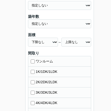
築年数
面積
～
間取り
ワンルーム
1K/1DK/1LDK
2K/2DK/2LDK
3K/3DK/3LDK
4K/4DK/4LDK