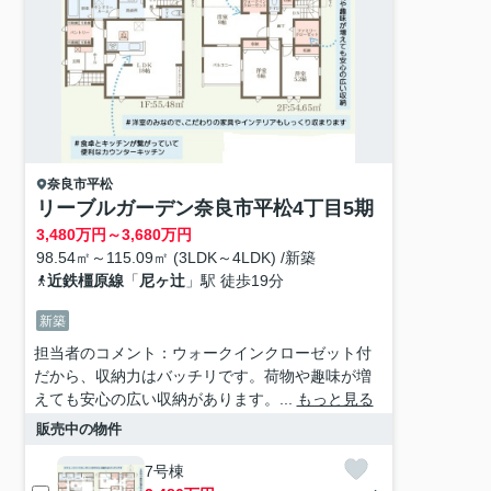
奈良市
平松
リーブルガーデン奈良市平松4丁目5期
3,480
万円～
3,680
万円
98.54㎡～115.09㎡ (3LDK～4LDK) /新築
近鉄橿原線
「
尼ヶ辻
」駅 徒歩19分
新築
担当者のコメント：ウォークインクローゼット付
だから、収納力はバッチリです。荷物や趣味が増
えても安心の広い収納があります。...
もっと見る
販売中の物件
7号棟