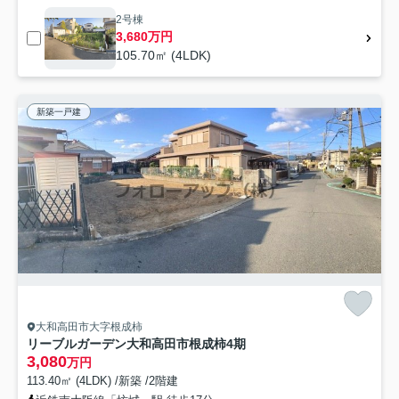
2号棟
3,680万円
105.70㎡ (4LDK)
新築一戸建
大和高田市大字根成柿
リーブルガーデン大和高田市根成柿4期
3,080
万円
113.40㎡ (4LDK) /新築 /2階建