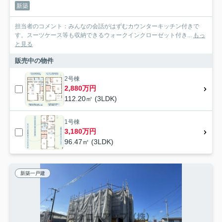
新築
担当者のコメント：みんなの会話がはずむカウンターキッチン付きで
す。スーツケース等も収納できるウォークインクローゼット付き...
もっ
と見る
販売中の物件
2号棟
2,880万円
112.20㎡ (3LDK)
1号棟
3,180万円
96.47㎡ (3LDK)
新築一戸建