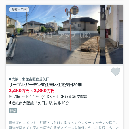
新築一戸建
大阪市東住吉区住道矢田
リーブルガーデン東住吉区住道矢田20期
3,480
3,880
万円～
万円
94.76㎡～104.49㎡ (2LDK～3LDK) /新築 /2階建
近鉄南大阪線「矢田」駅 徒歩16分
新築
担当者のコメント：配膳・片付けも楽々のカウンターキッチンを採用。
荷物が増えても安心の広大な収納スペースを確保。たっぷり収...
もっと