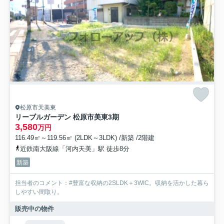
松原市天美東
リーブルガーデン 松原市美東3期
3,580
万円
116.49㎡～119.56㎡ (2LDK～3LDK) /新築 /2階建
近鉄南大阪線「河内天美」駅 徒歩8分
新築
担当者のコメント：#豊富な収納の2SLDK＋3WIC。収納を活かした暮ら
しやすい間取り。
販売中の物件