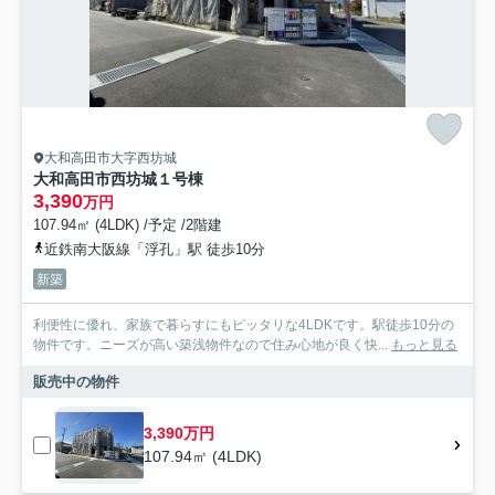
大和高田市大字西坊城
大和高田市西坊城１号棟
3,390
万円
107.94㎡ (4LDK) /予定 /2階建
近鉄南大阪線「浮孔」駅 徒歩10分
新築
利便性に優れ、家族で暮らすにもピッタリな4LDKです。駅徒歩10分の
物件です。ニーズが高い築浅物件なので住み心地が良く快...
もっと見る
販売中の物件
3,390万円
107.94㎡ (4LDK)