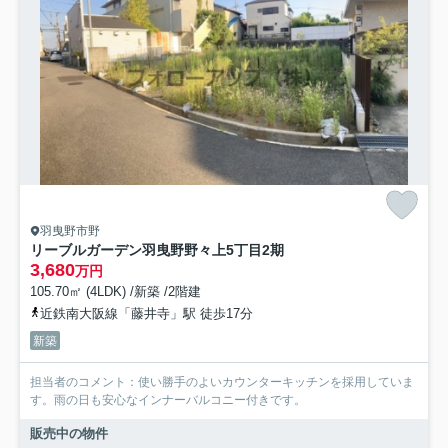
羽曳野市野
リーブルガーデン羽曳野野々上5丁目2期
3,680
万円
105.70㎡ (4LDK) /新築 /2階建
近鉄南大阪線「藤井寺」駅 徒歩17分
新築
担当者のコメント：使い勝手のよいカウンターキッチンを採用していま
す。雨の日も安心なインナーバルコニー付きです。
販売中の物件