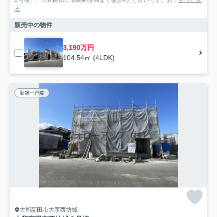
2号棟」。大和高田出簡易郵便局まで徒歩4分と近いです。お...
もっと見
る
販売中の物件
3,190万円
104.54㎡ (4LDK)
新築一戸建
大和高田市大字西坊城