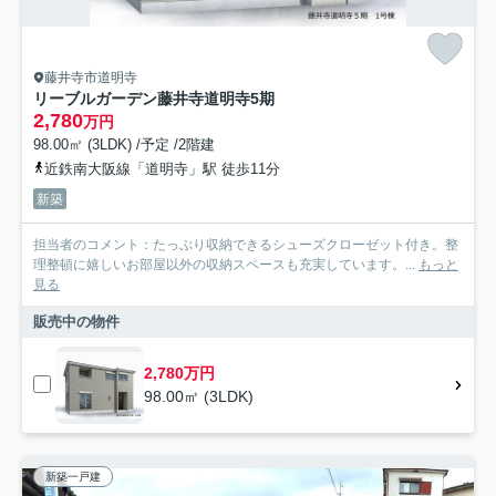
藤井寺市道明寺
リーブルガーデン藤井寺道明寺5期
2,780
万円
98.00㎡ (3LDK) /予定 /2階建
近鉄南大阪線「道明寺」駅 徒歩11分
新築
担当者のコメント：たっぷり収納できるシューズクローゼット付き。整
理整頓に嬉しいお部屋以外の収納スペースも充実しています。...
もっと
見る
販売中の物件
2,780万円
98.00㎡ (3LDK)
新築一戸建