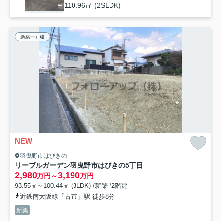
110.96㎡ (2SLDK)
新築一戸建
NEW
羽曳野市はびきの
リーブルガーデン羽曳野市はびきの5丁目
2,980
3,190
万円～
万円
93.55㎡～100.44㎡ (3LDK) /新築 /2階建
近鉄南大阪線「古市」駅 徒歩8分
新築