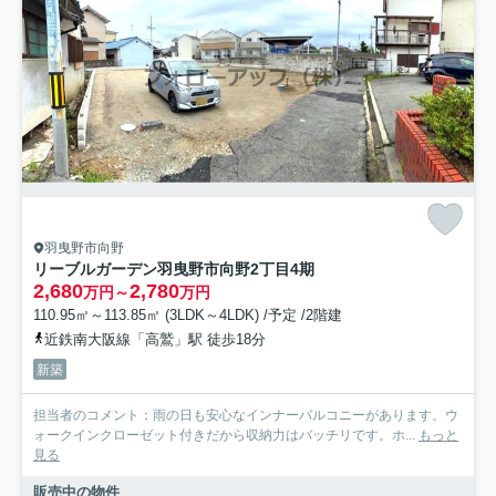
羽曳野市向野
リーブルガーデン羽曳野市向野2丁目4期
2,680
2,780
万円～
万円
110.95㎡～113.85㎡ (3LDK～4LDK) /予定 /2階建
近鉄南大阪線「高鷲」駅 徒歩18分
新築
担当者のコメント：雨の日も安心なインナーバルコニーがあります。ウ
ォークインクローゼット付きだから収納力はバッチリです。ホ...
もっと
見る
販売中の物件