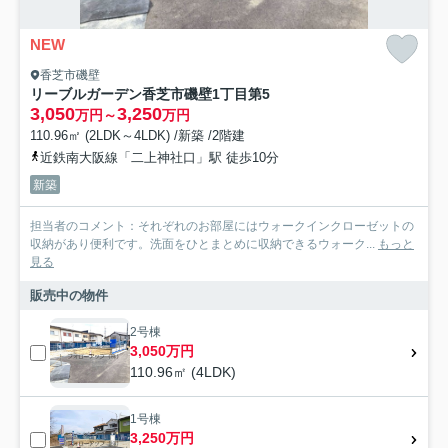
NEW
香芝市磯壁
リーブルガーデン香芝市磯壁1丁目第5
3,050
3,250
万円～
万円
110.96㎡ (2LDK～4LDK) /新築 /2階建
近鉄南大阪線「二上神社口」駅 徒歩10分
新築
担当者のコメント：それぞれのお部屋にはウォークインクローゼットの
収納があり便利です。洗面をひとまとめに収納できるウォーク...
もっと
見る
販売中の物件
2号棟
3,050万円
110.96㎡ (4LDK)
1号棟
3,250万円