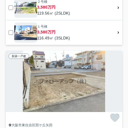
２号棟
3,580万円
119.56㎡ (2SLDK)
１号棟
3,580万円
116.49㎡ (3SLDK)
新築一戸建
大阪市東住吉区照ケ丘矢田