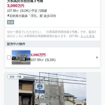
大和高田市西坊城３号棟
3,090
万円
107.99㎡ (3LDK) /予定 /1階建
近鉄南大阪線「浮孔」駅 徒歩10分
新築
ぜひ一度見ていただきたい、「大和高田市西坊城３号棟」です。徒歩3
分のところに大和高田出簡易郵便局があります。107.99...
もっと見る
販売中の物件
3,090万円
107.99㎡ (3LDK)
新築一戸建