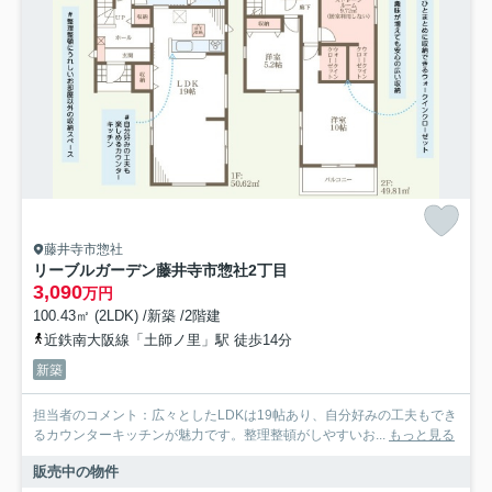
藤井寺市惣社
リーブルガーデン藤井寺市惣社2丁目
3,090
万円
100.43㎡ (2LDK) /新築 /2階建
近鉄南大阪線「土師ノ里」駅 徒歩14分
新築
担当者のコメント：広々としたLDKは19帖あり、自分好みの工夫もでき
るカウンターキッチンが魅力です。整理整頓がしやすいお...
もっと見る
販売中の物件