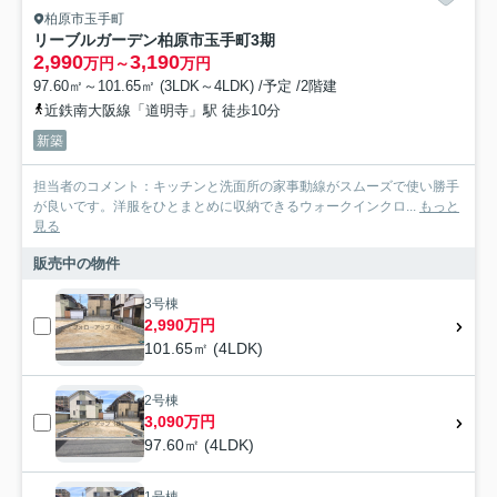
柏原市玉手町
リーブルガーデン柏原市玉手町3期
2,990
3,190
万円～
万円
97.60㎡～101.65㎡ (3LDK～4LDK) /予定 /2階建
近鉄南大阪線「道明寺」駅 徒歩10分
新築
担当者のコメント：キッチンと洗面所の家事動線がスムーズで使い勝手
が良いです。洋服をひとまとめに収納できるウォークインクロ...
もっと
見る
販売中の物件
3号棟
2,990万円
101.65㎡ (4LDK)
2号棟
3,090万円
97.60㎡ (4LDK)
1号棟