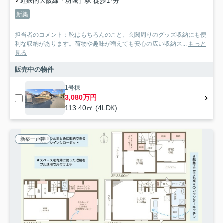
近鉄南大阪線「坊城」駅 徒歩17分
新築
担当者のコメント：靴はもちろんのこと、玄関周りのグッズ収納にも便
利な収納があります。荷物や趣味が増えても安心の広い収納ス...
もっと
見る
販売中の物件
1号棟
3,080万円
113.40㎡ (4LDK)
新築一戸建