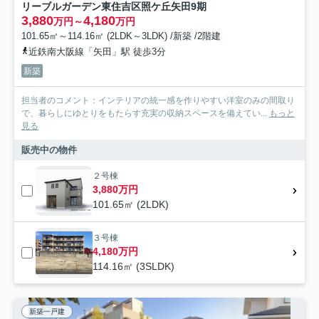
リーブルガーデン東住吉区照ケ丘矢田9期
3,880
4,180
万円～
万円
101.65㎡～114.16㎡ (2LDK～3LDK) /新築 /2階建
近鉄南大阪線「矢田」駅 徒歩3分
新築
担当者のコメント：インテリアの統一感を作りやすい洋室のみの間取り
で、暮らしにゆとりをもたらす充実の収納スペースを備えてい...
もっと
見る
販売中の物件
２号棟
3,880万円
101.65㎡ (2LDK)
３号棟
4,180万円
114.16㎡ (3SLDK)
新築一戸建