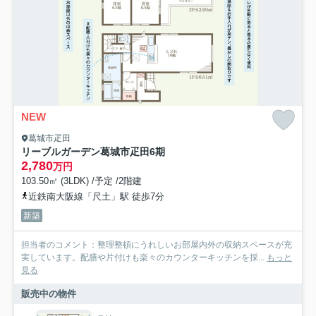
NEW
葛城市疋田
リーブルガーデン葛城市疋田6期
2,780
万円
103.50㎡ (3LDK) /予定 /2階建
近鉄南大阪線「尺土」駅 徒歩7分
新築
担当者のコメント：整理整頓にうれしいお部屋内外の収納スペースが充
実しています。配膳や片付けも楽々のカウンターキッチンを採...
もっと
見る
販売中の物件