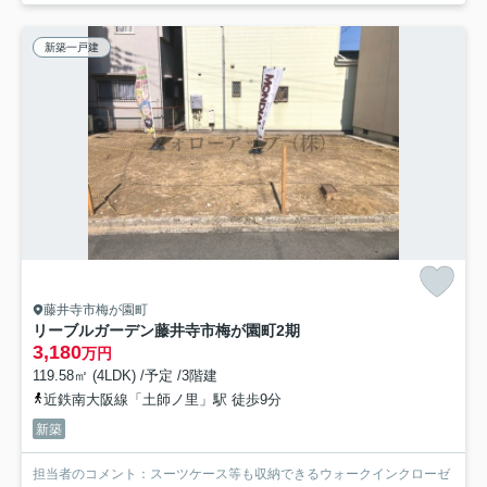
新築一戸建
藤井寺市梅が園町
リーブルガーデン藤井寺市梅が園町2期
3,180
万円
119.58㎡ (4LDK) /予定 /3階建
近鉄南大阪線「土師ノ里」駅 徒歩9分
新築
担当者のコメント：スーツケース等も収納できるウォークインクローゼ