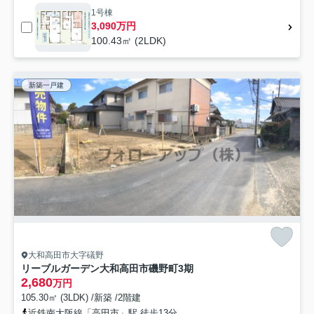
1号棟
3,090万円
100.43㎡ (2LDK)
新築一戸建
大和高田市大字礒野
リーブルガーデン大和高田市磯野町3期
2,680
万円
105.30㎡ (3LDK) /新築 /2階建
近鉄南大阪線「高田市」駅 徒歩13分