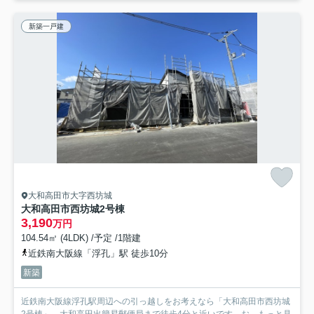
新築一戸建
大和高田市大字西坊城
大和高田市西坊城2号棟
3,190
万円
104.54㎡ (4LDK) /予定 /1階建
近鉄南大阪線「浮孔」駅 徒歩10分
新築
近鉄南大阪線浮孔駅周辺への引っ越しをお考えなら「大和高田市西坊城