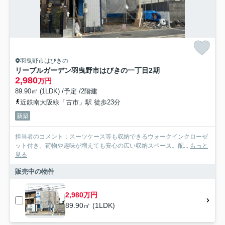
羽曳野市はびきの
リーブルガーデン羽曳野市はびきの一丁目2期
2,980
万円
89.90㎡ (1LDK) /予定 /2階建
近鉄南大阪線「古市」駅 徒歩23分
新築
担当者のコメント：スーツケース等も収納できるウォークインクローゼ
ット付き。荷物や趣味が増えても安心の広い収納スペース。配...
もっと
見る
販売中の物件
2,980万円
89.90㎡ (1LDK)