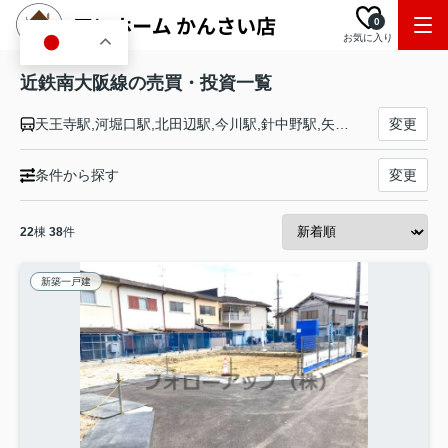
0
お気に入り
JA
近鉄南大阪線の売買・投資一覧
天王寺駅,河堀口駅,北田辺駅,今川駅,針中野駅,矢田駅,河内天美駅,布忍駅,高見ノ里駅,河内松原駅,恵我ノ荘駅,高鷲駅,藤井寺駅,土師ノ里駅,道明寺駅,古市駅,駒ヶ谷駅,上ノ太子駅,二上山駅,二上神社口駅,当麻寺駅,磐城駅,尺土駅,高田市駅,浮孔駅,坊城駅,橿原神宮西口駅,橿原神宮前駅
変更
条件から探す
変更
22
棟
38
件
新築一戸建