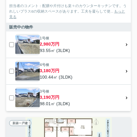
担当者のコメント：配膳や片付けも楽々のカウンターキッチンです。う
れしいプラスαの収納スペースがあります。工夫を凝らして使...
もっと
見る
販売中の物件
1号棟
2,980万円
93.55㎡ (3LDK)
4号棟
3,180万円
100.44㎡ (3LDK)
3号棟
3,190万円
98.01㎡ (3LDK)
新築一戸建