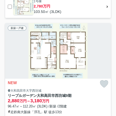
1号棟
2,780万円
103.50㎡ (3LDK)
新築一戸建
NEW
大和高田市大字西坊城
リーブルガーデン大和高田市西坊城9期
2,880
3,180
万円～
万円
96.47㎡～112.20㎡ (3LDK) /新築 /2階建
近鉄南大阪線「浮孔」駅 徒歩13分