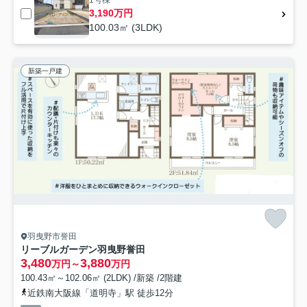
3,190万円
100.03㎡ (3LDK)
新築一戸建
羽曳野市誉田
リーブルガーデン羽曳野誉田
3,480
3,880
万円～
万円
100.43㎡～102.06㎡ (2LDK) /新築 /2階建
近鉄南大阪線「道明寺」駅 徒歩12分