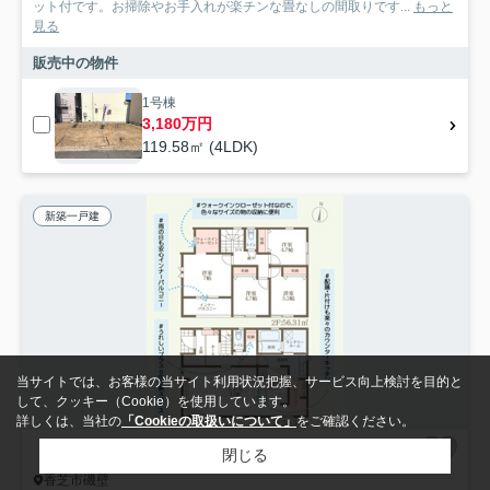
ット付です。お掃除やお手入れが楽チンな畳なしの間取りです...
もっと
見る
販売中の物件
1号棟
3,180万円
119.58㎡ (4LDK)
新築一戸建
当サイトでは、お客様の当サイト利用状況把握、サービス向上検討を目的と
して、クッキー（Cookie）を使用しています。
詳しくは、当社の
「Cookieの取扱いについて」
をご確認ください。
閉じる
香芝市磯壁