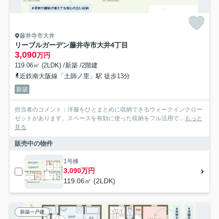
藤井寺市大井
リーブルガーデン藤井寺市大井4丁目
3,090
万円
119.06㎡ (2LDK) /新築 /2階建
近鉄南大阪線「土師ノ里」駅 徒歩13分
新築
担当者のコメント：洋服をひとまとめに収納できるウォークインクロー
ゼットがあります。スペースを有効に使った収納をフル活用で...
もっと
見る
販売中の物件
1号棟
3,090万円
119.06㎡ (2LDK)
新築一戸建