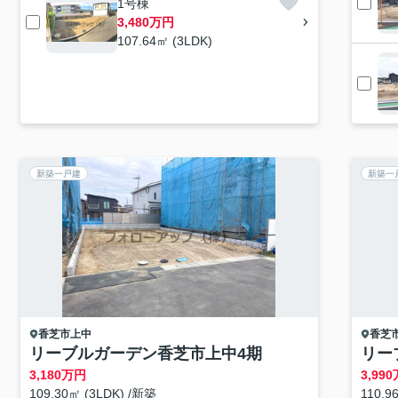
1号棟
3,480万円
107.64㎡ (3LDK)
新築一戸建
新築一
香芝市
上中
香芝
リーブルガーデン香芝市上中4期
リー
3,180
万円
3,990
109.30㎡ (3LDK) /新築
110.9