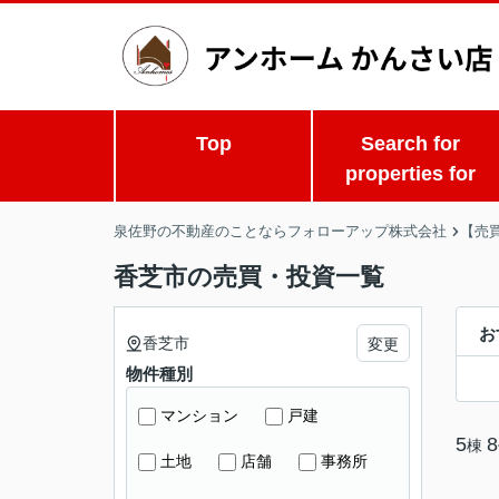
Top
Search for
properties for
泉佐野の不動産のことならフォローアップ株式会社
【売
香芝市の売買・投資一覧
お
香芝市
変更
物件種別
マンション
戸建
5
8
棟
土地
店舗
事務所