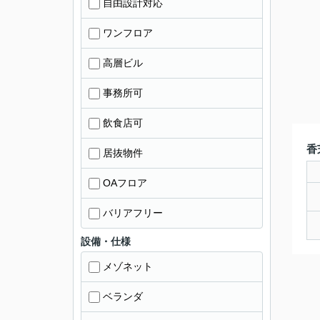
自由設計対応
ワンフロア
高層ビル
事務所可
飲食店可
香
居抜物件
OAフロア
バリアフリー
設備・仕様
メゾネット
ベランダ