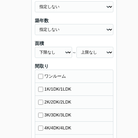
築年数
面積
～
間取り
ワンルーム
1K/1DK/1LDK
2K/2DK/2LDK
3K/3DK/3LDK
4K/4DK/4LDK