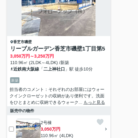
香芝市
磯壁
リーブルガーデン香芝市磯壁1丁目第5
3,050
万円～
3,250
万円
110.96㎡ (2LDK～4LDK) /新築
近鉄南大阪線
「
二上神社口
」駅 徒歩10分
新築
担当者のコメント：それぞれのお部屋にはウォー
クインクローゼットの収納があり便利です。洗面
をひとまとめに収納できるウォーク...
もっと見る
販売中の物件
2号棟
3,050万円
110.96㎡ (4LDK)