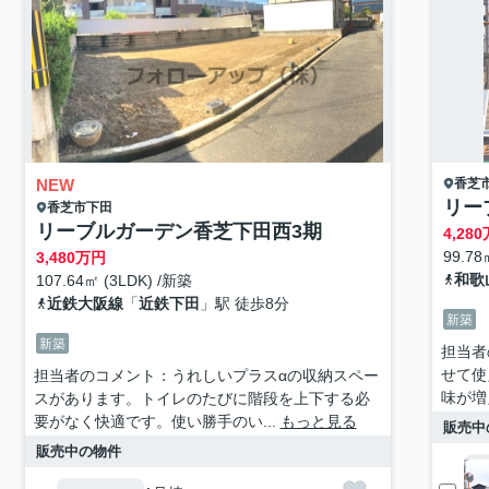
NEW
香芝
リー
香芝市
下田
リーブルガーデン香芝下田西3期
4,280
99.78
3,480
万円
和歌
107.64㎡ (3LDK) /新築
近鉄大阪線
「
近鉄下田
」駅 徒歩8分
新築
新築
担当者
せて使
担当者のコメント：うれしいプラスαの収納スペー
味が増
スがあります。トイレのたびに階段を上下する必
要がなく快適です。使い勝手のい...
もっと見る
販売中
販売中の物件