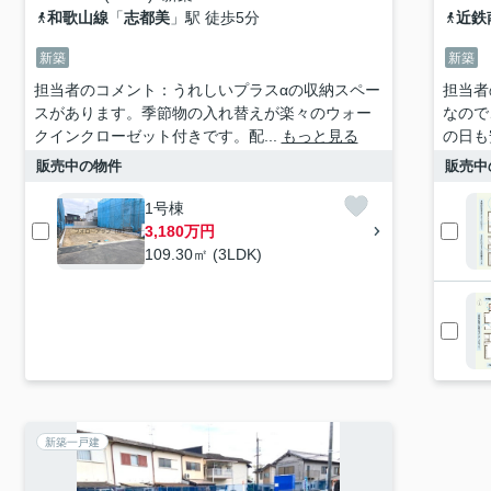
和歌山線
「
志都美
」駅 徒歩5分
近鉄
新築
新築
担当者のコメント：うれしいプラスαの収納スペー
担当者
スがあります。季節物の入れ替えが楽々のウォー
なので
クインクローゼット付きです。配...
もっと見る
の日も
販売中の物件
販売中
1号棟
3,180万円
109.30㎡ (3LDK)
新築一戸建