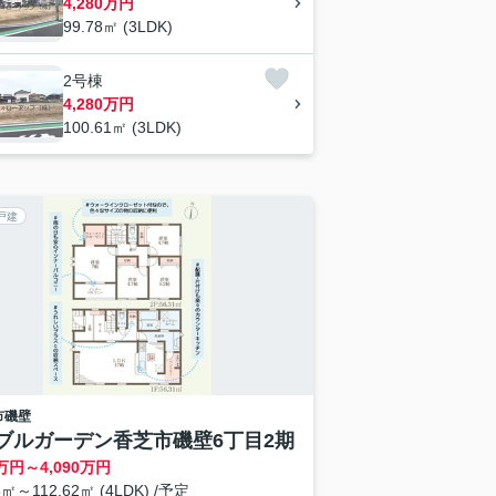
4,280万円
99.78㎡ (3LDK)
2号棟
4,280万円
100.61㎡ (3LDK)
戸建
市
磯壁
ブルガーデン香芝市磯壁6丁目2期
万円～
4,090
万円
6㎡～112.62㎡ (4LDK) /予定