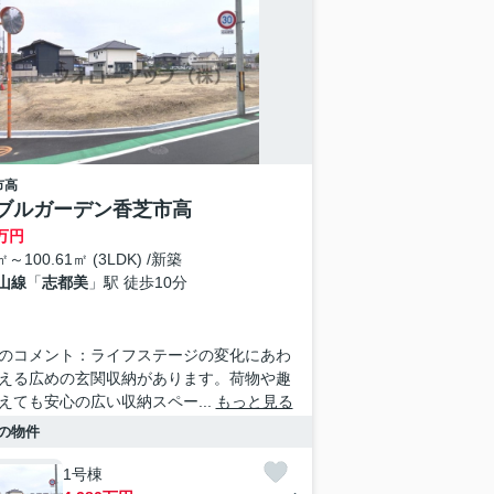
市
高
ブルガーデン香芝市高
万円
㎡～100.61㎡ (3LDK) /新築
山線
「
志都美
」駅 徒歩10分
のコメント：ライフステージの変化にあわ
える広めの玄関収納があります。荷物や趣
えても安心の広い収納スペー...
もっと見る
の物件
1号棟