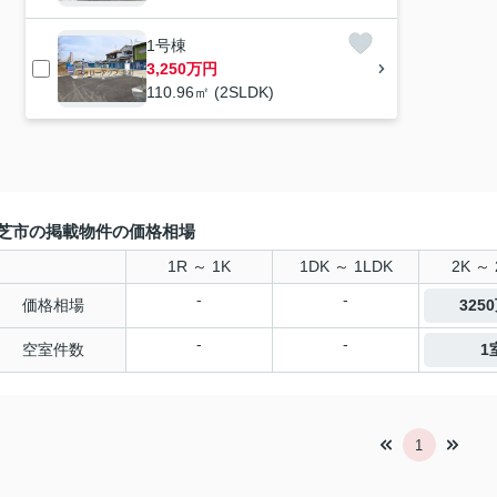
1号棟
3,250万円
110.96㎡ (2SLDK)
芝市の掲載物件の価格相場
1R ～ 1K
1DK ～ 1LDK
2K ～ 
-
-
価格相場
325
-
-
空室件数
1
1