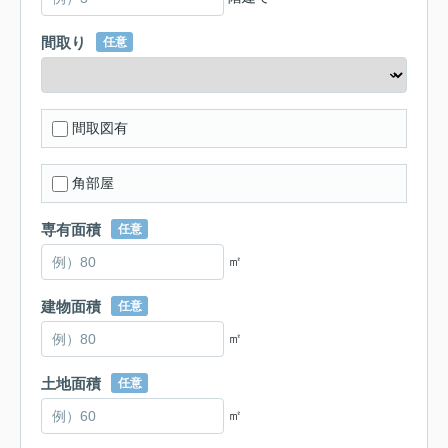
間取り
任意
間取図有
角部屋
専有面積
任意
㎡
建物面積
任意
㎡
土地面積
任意
㎡