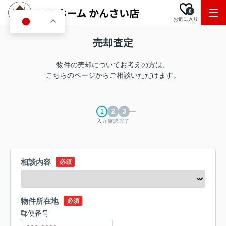
0
お気に入り
JA
売却査定
物件の売却についてお考えの方は、
こちらのページからご相談いただけます。
入力
確認
完了
相談内容
必須
物件所在地
必須
郵便番号