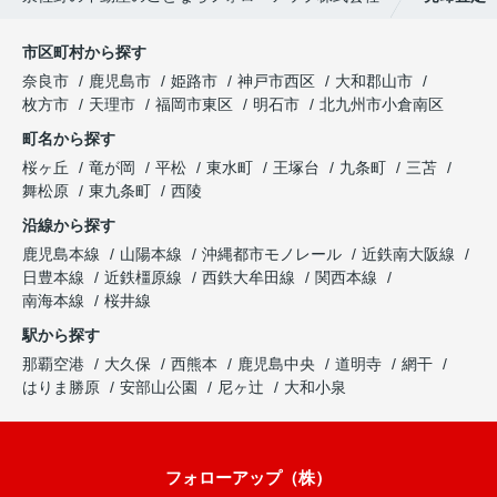
市区町村から探す
奈良市
鹿児島市
姫路市
神戸市西区
大和郡山市
枚方市
天理市
福岡市東区
明石市
北九州市小倉南区
町名から探す
桜ヶ丘
竜が岡
平松
東水町
王塚台
九条町
三苫
舞松原
東九条町
西陵
沿線から探す
鹿児島本線
山陽本線
沖縄都市モノレール
近鉄南大阪線
日豊本線
近鉄橿原線
西鉄大牟田線
関西本線
南海本線
桜井線
駅から探す
那覇空港
大久保
西熊本
鹿児島中央
道明寺
網干
はりま勝原
安部山公園
尼ヶ辻
大和小泉
フォローアップ（株）