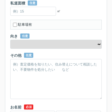
私道面積
任意
㎡
駐車場有
向き
任意
その他
任意
お名前
必須