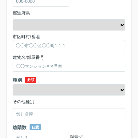
都道府県
市区町村/番地
建物名/部屋番号
種別
必須
その他種別
総階数
任意
階建て