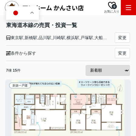
0
お気に入り
JA
東海道本線の売買・投資一覧
東京駅,新橋駅,品川駅,川崎駅,横浜駅,戸塚駅,大船駅,藤沢駅,辻堂駅,茅ケ崎駅,平塚駅,大磯駅,二宮駅,国府津駅,鴨宮駅,小田原駅,早川駅,根府川駅,真鶴駅,湯河原駅,熱海駅,函南駅,三島駅,沼津駅,片浜駅,原駅,東田子の浦駅,吉原駅,富士駅,富士川駅,新蒲原駅,蒲原駅,由比駅,興津駅,清水駅,草薙駅,東静岡駅,静岡駅,安倍川駅,用宗駅,焼津駅,西焼津駅,藤枝駅,六合駅,島田駅,金谷駅,菊川駅,掛川駅,愛野駅,袋井駅,御厨駅,磐田駅,豊田町駅,天竜川駅,浜松駅,高塚駅,舞阪駅,弁天島駅,新居町駅,鷲津駅,新所原駅,二川駅,豊橋駅,西小坂井駅,愛知御津駅,三河大塚駅,三河三谷駅,蒲郡駅,三河塩津駅,三ケ根駅,幸田駅,相見駅,岡崎駅,西岡崎駅,安城駅,三河安城駅,東刈谷駅,野田新町駅,刈谷駅,逢妻駅,大府駅,共和駅,南大高駅,大高駅,笠寺駅,熱田駅,金山駅,尾頭橋駅,名古屋駅,枇杷島駅,清洲駅,稲沢駅,尾張一宮駅,木曽川駅,岐阜駅,西岐阜駅,穂積駅,大垣駅,荒尾駅,美濃赤坂駅,垂井駅,関ケ原駅,柏原駅,近江長岡駅,醒ケ井駅,米原駅,彦根駅,南彦根駅,河瀬駅,稲枝駅,能登川駅,安土駅,近江八幡駅,篠原駅,野洲駅,守山駅,栗東駅,草津駅,南草津駅,瀬田駅,石山駅,膳所駅,大津駅,山科駅,京都駅,西大路駅,桂川駅,向日町駅,長岡京駅,山崎駅,島本駅,高槻駅,摂津富田駅,ＪＲ総持寺駅,茨木駅,千里丘駅,岸辺駅,吹田駅,東淀川駅,新大阪駅,大阪駅,塚本駅,尼崎駅,立花駅,甲子園口駅,西宮駅,さくら夙川駅,芦屋駅,甲南山手駅,摂津本山駅,住吉駅,六甲道駅,摩耶駅,灘駅,三ノ宮駅,元町駅,神戸駅
変更
条件から探す
変更
7
棟
15
件
新築一戸建