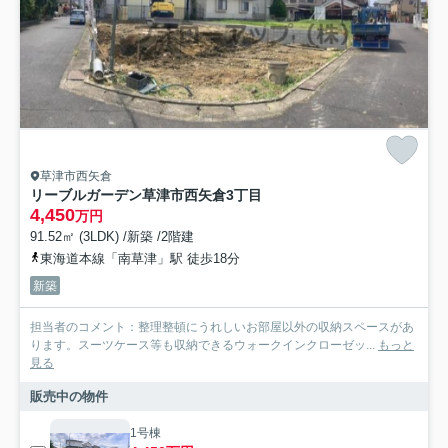
草津市西矢倉
リーブルガーデン草津市西矢倉3丁目
4,450
万円
91.52㎡ (3LDK) /新築 /2階建
東海道本線「南草津」駅 徒歩18分
新築
担当者のコメント：整理整頓にうれしいお部屋以外の収納スペースがあ
ります。スーツケース等も収納できるウォークインクローゼッ...
もっと
見る
販売中の物件
1号棟