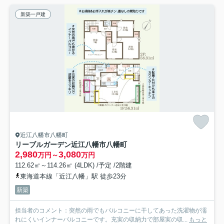
新築一戸建
近江八幡市八幡町
リーブルガーデン近江八幡市八幡町
2,980
3,080
万円～
万円
112.62㎡～114.26㎡ (4LDK) /予定 /2階建
東海道本線「近江八幡」駅 徒歩23分
新築
担当者のコメント：突然の雨でもバルコニーに干してあった洗濯物が濡
れにくいインナーバルコニーです。充実の収納力で部屋実の収...
もっと