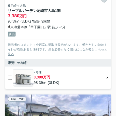
尼崎市大島
リーブルガーデン尼崎市大島1期
3,380
万円
98.39㎡ (3LDK) /新築 /2階建
東海道本線「甲子園口」駅 徒歩23分
新築
担当者のコメント：全居室に壁取り収納があります。慌ただしい時はト
イレが複数あると便利です。焦る必要もなく慣れにつながると...
もっと
見る
販売中の物件
2号棟
3,380万円
98.39㎡ (3LDK)
新築一戸建