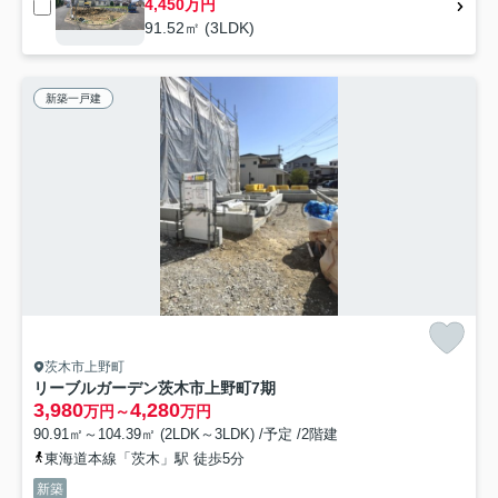
4,450万円
91.52㎡ (3LDK)
新築一戸建
茨木市上野町
リーブルガーデン茨木市上野町7期
3,980
4,280
万円～
万円
90.91㎡～104.39㎡ (2LDK～3LDK) /予定 /2階建
東海道本線「茨木」駅 徒歩5分
新築