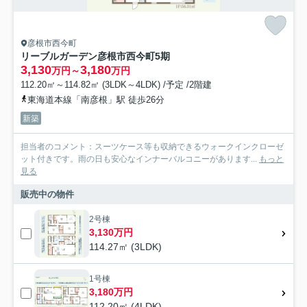
彦根市西今町
リーブルガーデン彦根市西今町5期
3,130
3,180
万円～
万円
112.20㎡～114.82㎡ (3LDK～4LDK) /予定 /2階建
東海道本線「南彦根」駅 徒歩26分
新築
担当者のコメント：スーツケース等も収納できるウォークインクローゼ
ット付きです。雨の日も安心なインナーバルコニーがあります...
もっと
見る
販売中の物件
2号棟
3,130万円
114.27㎡ (3LDK)
1号棟
3,180万円
112.20㎡ (4LDK)