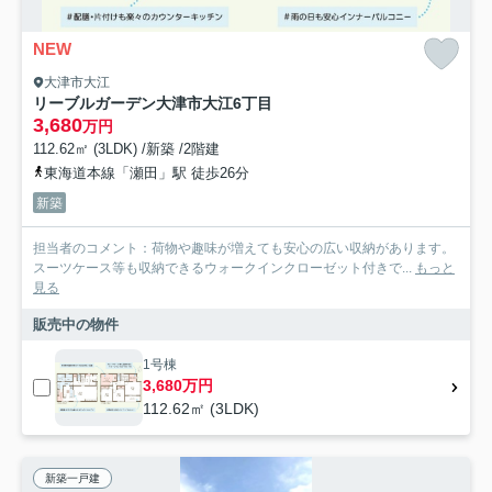
NEW
大津市大江
リーブルガーデン大津市大江6丁目
3,680
万円
112.62㎡ (3LDK) /新築 /2階建
東海道本線「瀬田」駅 徒歩26分
新築
担当者のコメント：荷物や趣味が増えても安心の広い収納があります。
スーツケース等も収納できるウォークインクローゼット付きで...
もっと
見る
販売中の物件
1号棟
3,680万円
112.62㎡ (3LDK)
新築一戸建