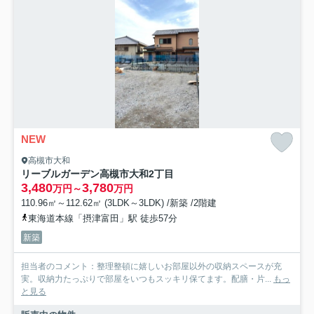
NEW
高槻市大和
リーブルガーデン高槻市大和2丁目
3,480
3,780
万円～
万円
110.96㎡～112.62㎡ (3LDK～3LDK) /新築 /2階建
東海道本線「摂津富田」駅 徒歩57分
新築
担当者のコメント：整理整頓に嬉しいお部屋以外の収納スペースが充
実。収納力たっぷりで部屋をいつもスッキリ保てます。配膳・片...
もっ
と見る