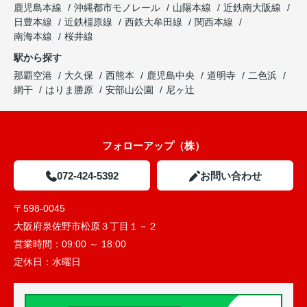
鹿児島本線
沖縄都市モノレール
山陽本線
近鉄南大阪線
日豊本線
近鉄橿原線
西鉄大牟田線
関西本線
南海本線
桜井線
駅から探す
那覇空港
大久保
西熊本
鹿児島中央
道明寺
二色浜
網干
はりま勝原
安部山公園
尼ヶ辻
フォローアップ（株）
072-424-5392
お問い合わせ
〒598-0045
大阪府泉佐野市松原３丁目１－２
営業時間：
09:00 ～ 18:00
定休日：
水曜日