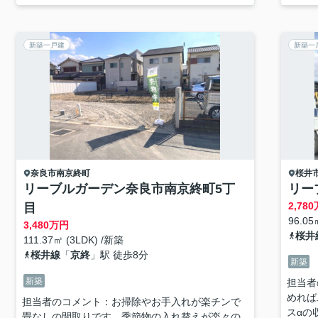
新築一戸建
新築一
奈良市
南京終町
桜井
リーブルガーデン奈良市南京終町5丁
リー
2,780
目
96.05
3,480
万円
桜井
111.37㎡ (3LDK) /新築
桜井線
「
京終
」駅 徒歩8分
新築
新築
担当者
めれば
担当者のコメント：お掃除やお手入れが楽チンで
スαの
畳なしの間取りです。季節物の入れ替えが楽々の