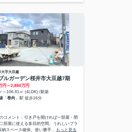
戸建
市
大字大豆越
ブルガーデン桜井市大豆越7期
万円～
2,880
万円
㎡～106.81㎡ (4LDK) /新築
線
「
巻向
」駅 徒歩16分
のコメント：引き戸を開ければ一部屋・閉
二部屋に使える多目的空間。うれしいプラ
収納スペース確保。使い勝手...
もっと見る