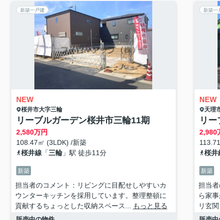
新築一戸建
新築一
NEW
NEW
桜井市
大字三輪
天理
リーブルガーデン桜井市三輪11期
リー
2,580
万円
2,980
108.47㎡ (3LDK) /新築
113.7
桜井線
「
三輪
」駅 徒歩11分
桜井
新築
新築
担当者のコメント：リビングに目配せしやすいカ
担当者
ウンターキッチンを採用しています。整理整頓に
ら家事
貢献するちょっとした収納スペース...
もっと見る
リ玄関
販売中の物件
販売中