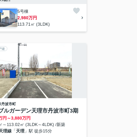
5号棟
2,980万円
113.71㎡ (3LDK)
戸建
市
丹波市町
ブルガーデン天理市丹波市町3期
万円～
3,880
万円
㎡～113.02㎡ (3LDK～4LDK) /新築
天理線
「
天理
」駅 徒歩15分