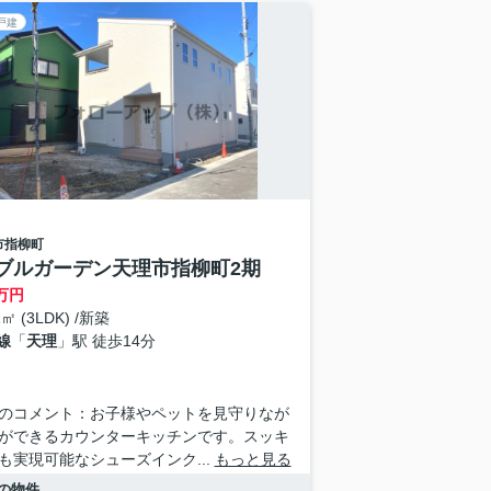
戸建
市
指柳町
ブルガーデン天理市指柳町2期
万円
1㎡ (3LDK) /新築
線
「
天理
」駅 徒歩14分
のコメント：お子様やペットを見守りなが
ができるカウンターキッチンです。スッキ
も実現可能なシューズインク...
もっと見る
の物件