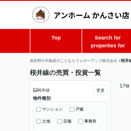
Top
Search for
properties for
桜井
泉佐野の不動産のことならフォローアップ株式会社
桜井線の売買・投資一覧
17
棟
桜井線
変更
物件種別
マンション
戸建
土地
店舗
事務所