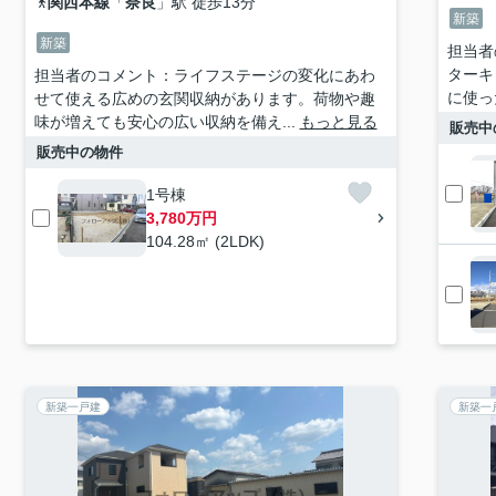
関西本線
「
奈良
」駅 徒歩13分
新築
新築
担当者
ターキ
担当者のコメント：ライフステージの変化にあわ
に使っ
せて使える広めの玄関収納があります。荷物や趣
味が増えても安心の広い収納を備え...
もっと見る
販売中
販売中の物件
1号棟
3,780万円
104.28㎡ (2LDK)
新築一戸建
新築一