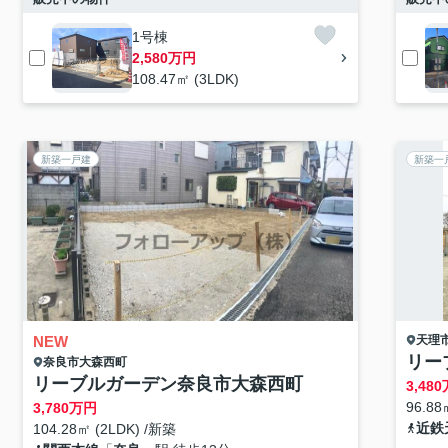
1号棟
2,580万円
108.47㎡ (3LDK)
新築一戸建
新築一
NEW
天理
リー
奈良市
大森西町
リーブルガーデン奈良市大森西町
3,480
96.88
3,780
万円
近鉄
104.28㎡ (2LDK) /新築