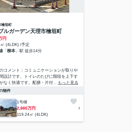
市
檜垣町
ブルガーデン天理市檜垣町
万円
4㎡ (4LDK) /予定
線
「
柳本
」駅 徒歩14分
のコメント：コミュニケーションが取りや
間設計です。トイレのたびに階段を上下す
がなく快適です。配膳・片付...
もっと見る
の物件
1号棟
2,880万円
119.24㎡ (4LDK)