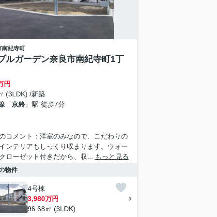
市
南紀寺町
ブルガーデン奈良市南紀寺町1丁
万円
㎡ (3LDK) /新築
線
「
京終
」駅 徒歩7分
のコメント：洋室のみなので、こだわりの
インテリアもしっくり収まります。ウォー
クローゼット付きだから、収...
もっと見る
の物件
4号棟
3,980万円
96.68㎡ (3LDK)