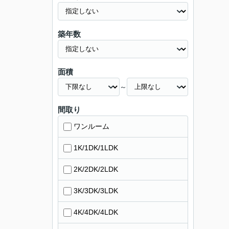
築年数
面積
～
間取り
ワンルーム
1K/1DK/1LDK
2K/2DK/2LDK
3K/3DK/3LDK
4K/4DK/4LDK