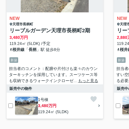
NEW
NEW
天理市
長柄町
天理
リーブルガーデン天理市長柄町2期
リー
3,480
万円
2,880
119.24㎡ (5LDK) /予定
119.2
桜井線
「
長柄
」駅 徒歩8分
桜井
新築
新築
担当者のコメント：配膳や片付けも楽々のカウン
担当者
ターキッチンを採用しています。スーツケース等
すい空
も収納できるウォークインクローゼ...
もっと見る
る必要
販売中の物件
販売中
1号棟
3,480万円
119.24㎡ (5LDK)