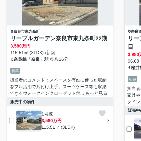
奈良市
東九条町
奈良
リーブルガーデン奈良市東九条町22期
リー
3,580
万円
目
115.51㎡ (3LDK) /新築
3,980
奈良線
「
奈良
」駅 徒歩16分
96.68
桜井
新築
新築
担当者のコメント：スペースを有効に使った収納
をフル活用で片付け上手。スーツケース等も収納
担当者
できるウォークインクローゼット付...
もっと見る
家具や
クイン
販売中の物件
販売中
1号棟
3,580万円
115.51㎡ (3LDK)