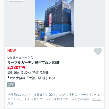
NEW
桜井市大字西之宮
リーブルガーデン桜井市西之宮6期
2,180
万円
105.16㎡ (3LDK) /予定 /2階建
近鉄大阪線「大福」駅 徒歩10分
新築
担当者のコメント：洋服好きや衣装持ちの方に便利なウォークインクロ
ゼット有り、おしゃれなタイルデッキ付きです。みんなの会話...
もっと
見る