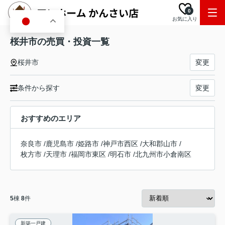
0
お気に入り
JA
桜井市の売買・投資一覧
桜井市
変更
条件から探す
変更
おすすめのエリア
奈良市
/
鹿児島市
/
姫路市
/
神戸市西区
/
大和郡山市
/
枚方市
/
天理市
/
福岡市東区
/
明石市
/
北九州市小倉南区
5
棟
8
件
新築一戸建