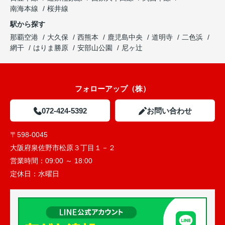
南海本線
桜井線
駅から探す
那覇空港
大久保
西熊本
鹿児島中央
道明寺
二色浜
網干
はりま勝原
安部山公園
尼ヶ辻
フォローアップ（株）
072-424-5392
お問い合わせ
〒598-0045
大阪府泉佐野市松原３丁目１－２
営業時間：
09:00 ～ 18:00
定休日：
水曜日