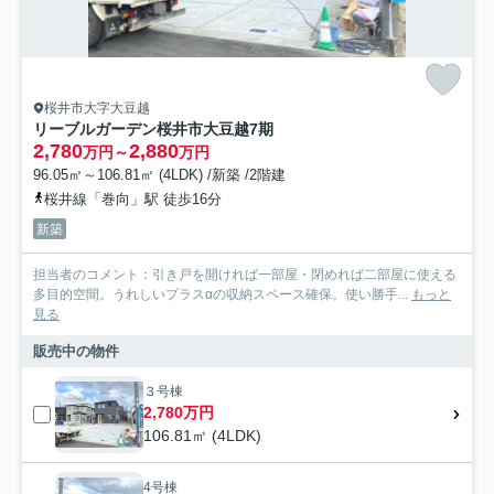
桜井市大字大豆越
リーブルガーデン桜井市大豆越7期
2,780
2,880
万円～
万円
96.05㎡～106.81㎡ (4LDK) /新築 /2階建
桜井線「巻向」駅 徒歩16分
新築
担当者のコメント：引き戸を開ければ一部屋・閉めれば二部屋に使える
多目的空間。うれしいプラスαの収納スペース確保。使い勝手...
もっと
見る
販売中の物件
３号棟
2,780万円
106.81㎡ (4LDK)
4号棟