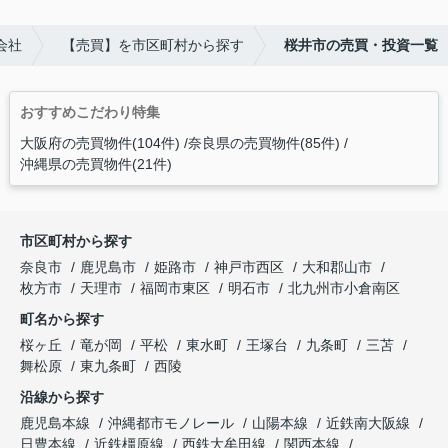
会社
【売買】を市区町村から探す
桜井市の売買・投資一覧
おすすめこだわり特集
大阪府の売買物件(104件)
奈良県の売買物件(85件)
沖縄県の売買物件(21件)
市区町村から探す
奈良市
鹿児島市
姫路市
神戸市西区
大和郡山市
枚方市
天理市
福岡市東区
明石市
北九州市小倉南区
町名から探す
桜ヶ丘
竜が岡
平松
東水町
王塚台
九条町
三苫
舞松原
東九条町
西陵
沿線から探す
鹿児島本線
沖縄都市モノレール
山陽本線
近鉄南大阪線
日豊本線
近鉄橿原線
西鉄大牟田線
関西本線