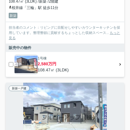
108.47㎡ (3LDK) /新築 /2階建
桜井線「三輪」駅 徒歩11分
新築
担当者のコメント：リビングに目配せしやすいカウンターキッチンを採
用しています。整理整頓に貢献するちょっとした収納スペース...
もっと
見る
販売中の物件
1号棟
2,580万円
108.47㎡ (3LDK)
新築一戸建