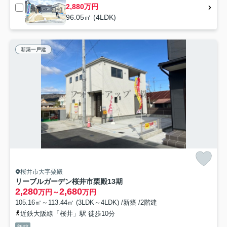
2,880万円
96.05㎡ (4LDK)
新築一戸建
桜井市大字粟殿
リーブルガーデン桜井市栗殿13期
2,280
2,680
万円～
万円
105.16㎡～113.44㎡ (3LDK～4LDK) /新築 /2階建
近鉄大阪線「桜井」駅 徒歩10分