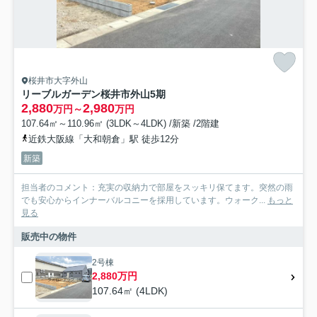
桜井市大字外山
リーブルガーデン桜井市外山5期
2,880
2,980
万円～
万円
107.64㎡～110.96㎡ (3LDK～4LDK) /新築 /2階建
近鉄大阪線「大和朝倉」駅 徒歩12分
新築
担当者のコメント：充実の収納力で部屋をスッキリ保てます。突然の雨
でも安心からインナーバルコニーを採用しています。ウォーク...
もっと
見る
販売中の物件
2号棟
2,880万円
107.64㎡ (4LDK)