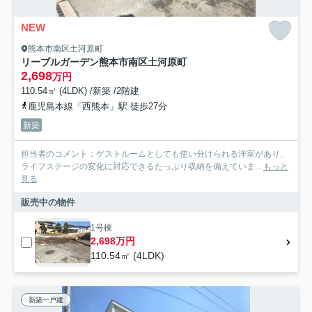
NEW
熊本市南区土河原町
リーブルガーデン熊本市南区土河原町
2,698
万円
110.54㎡ (4LDK) /新築 /2階建
鹿児島本線「西熊本」駅 徒歩27分
新築
担当者のコメント：ゲストルームとしても使い分けられる洋室があり、
ライフステージの変化に対応できるたっぷり収納を備えていま...
もっと
見る
販売中の物件
1号棟
2,698万円
110.54㎡ (4LDK)
新築一戸建