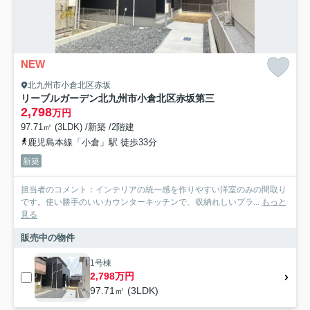
NEW
北九州市小倉北区赤坂
リーブルガーデン北九州市小倉北区赤坂第三
2,798
万円
97.71㎡ (3LDK) /新築 /2階建
鹿児島本線「小倉」駅 徒歩33分
新築
担当者のコメント：インテリアの統一感を作りやすい洋室のみの間取り
です。使い勝手のいいカウンターキッチンで、収納れしいプラ...
もっと
見る
販売中の物件
1号棟
2,798万円
97.71㎡ (3LDK)