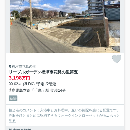
福津市花見の里
リーブルガーデン福津市花見の里第五
3,198
万円
99.62㎡ (3LDK) /予定 /2階建
鹿児島本線「千鳥」駅 徒歩14分
新築
担当者のコメント：入浴中とお料理中、互いの気配を感じる配置です。
洋服をひとまとめに収納できるウォークインクローゼットがあ...
もっと
見る