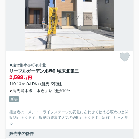
遠賀郡水巻町頃末北
リーブルガーデン水巻町頃末北第三
2,598
万円
110.13㎡ (4LDK) /新築 /2階建
鹿児島本線「水巻」駅 徒歩10分
新築
担当者のコメント：ライフステージの変化にあわせて使える広めの玄関
収納があります。収納力豊富で人気のWICがあります。家族...
もっと見
る
販売中の物件