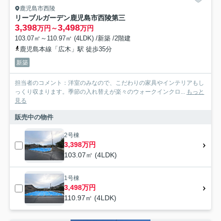
鹿児島市西陵
リーブルガーデン鹿児島市西陵第三
3,398
3,498
万円～
万円
103.07㎡～110.97㎡ (4LDK) /新築 /2階建
鹿児島本線「広木」駅 徒歩35分
新築
担当者のコメント：洋室のみなので、こだわりの家具やインテリアもし
っくり収まります。季節の入れ替えが楽々のウォークインクロ...
もっと
見る
販売中の物件
2号棟
3,398万円
103.07㎡ (4LDK)
1号棟
3,498万円
110.97㎡ (4LDK)