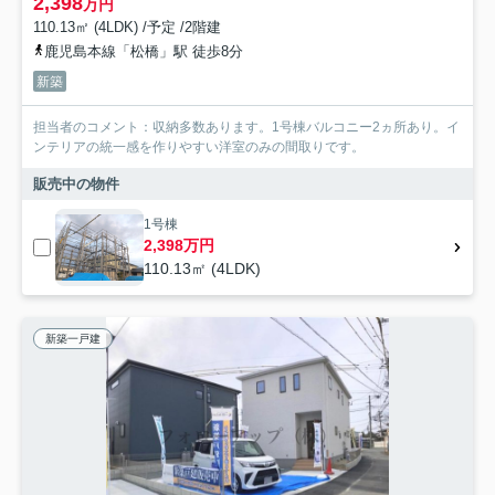
2,398
万円
110.13㎡ (4LDK) /予定 /2階建
鹿児島本線「松橋」駅 徒歩8分
新築
担当者のコメント：収納多数あります。1号棟バルコニー2ヵ所あり。イ
ンテリアの統一感を作りやすい洋室のみの間取りです。
販売中の物件
1号棟
2,398万円
110.13㎡ (4LDK)
新築一戸建