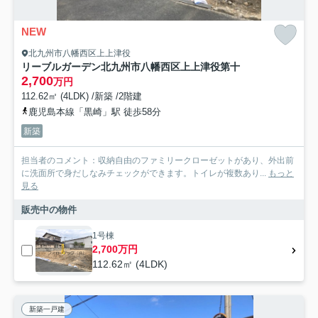
NEW
北九州市八幡西区上上津役
リーブルガーデン北九州市八幡西区上上津役第十
2,700
万円
112.62㎡ (4LDK) /新築 /2階建
鹿児島本線「黒崎」駅 徒歩58分
新築
担当者のコメント：収納自由のファミリークローゼットがあり、外出前
に洗面所で身だしなみチェックができます。トイレが複数あり...
もっと
見る
販売中の物件
1号棟
2,700万円
112.62㎡ (4LDK)
新築一戸建