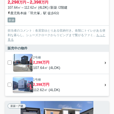
2,298
2,398
万円～
万円
107.64㎡～112.62㎡ (4LDK) /新築 /2階建
鹿児島本線「羽犬塚」駅 徒歩6分
新築
担当者のコメント：各居室ゆとりある収納付き。各階にトイレがある便
利な暮らし。シューズクロークからリビングまで繋がるファミ...
もっと
見る
販売中の物件
2号棟
2,298万円
107.64㎡ (4LDK)
1号棟
2,398万円
112.62㎡ (4LDK)
新築一戸建