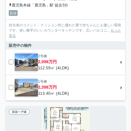
鹿児島本線「鹿児島」駅 徒歩3分
新築
担当者のコメント：クッション性に優れた畳で赤ちゃんにも優しい環境
です。使い勝手のいいカウンターキッチンです。広いバルコニ...
もっと
見る
販売中の物件
2号棟
2,098万円
112.59㎡ (4LDK)
1号棟
2,398万円
113.40㎡ (4LDK)
新築一戸建