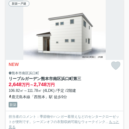
新築一戸建
NEW
熊本市南区浜口町
リーブルガーデン熊本市南区浜口町第三
2,648
2,748
万円～
万円
106.82㎡～111.78㎡ (4LDK) /予定 /2階建
鹿児島本線「西熊本」駅 徒歩9分
新築
担当者のコメント：季節物やハンガー着替えなどのセンタークローゼッ
トが便利です。シーズンオフの衣類収納可能なウォークインク...
もっと
見る