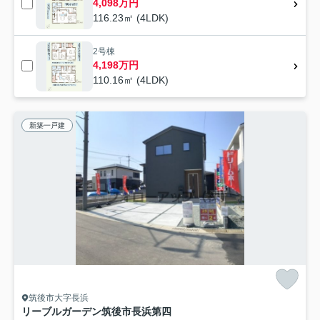
4,098万円
116.23㎡ (4LDK)
2号棟
4,198万円
110.16㎡ (4LDK)
新築一戸建
筑後市大字長浜
リーブルガーデン筑後市長浜第四