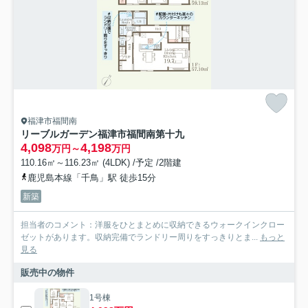
福津市福間南
リーブルガーデン福津市福間南第十九
4,098
4,198
万円～
万円
110.16㎡～116.23㎡ (4LDK) /予定 /2階建
鹿児島本線「千鳥」駅 徒歩15分
新築
担当者のコメント：洋服をひとまとめに収納できるウォークインクロー
ゼットがあります。収納完備でランドリー周りをすっきりとま...
もっと
見る
販売中の物件
1号棟