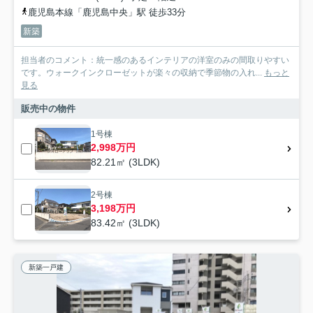
鹿児島本線「鹿児島中央」駅 徒歩33分
新築
担当者のコメント：統一感のあるインテリアの洋室のみの間取りやすい
です。ウォークインクローゼットが楽々の収納で季節物の入れ...
もっと
見る
販売中の物件
1号棟
2,998万円
82.21㎡ (3LDK)
2号棟
3,198万円
83.42㎡ (3LDK)
新築一戸建