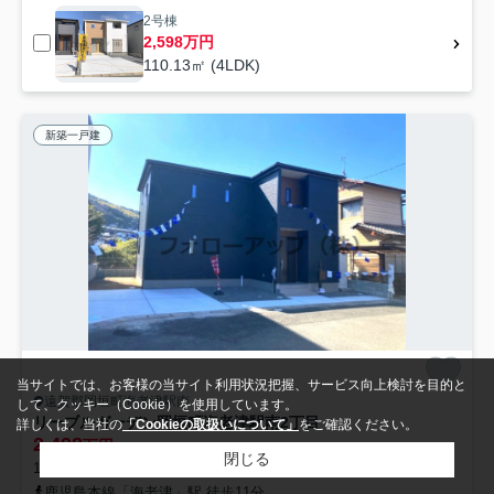
2号棟
2,598万円
110.13㎡ (4LDK)
新築一戸建
当サイトでは、お客様の当サイト利用状況把握、サービス向上検討を目的と
遠賀郡岡垣町海老津駅南
して、クッキー（Cookie）を使用しています。
リーブルガーデン岡垣町海老津駅南2丁目
詳しくは、当社の
「Cookieの取扱いについて」
をご確認ください。
2,498
万円
閉じる
117.58㎡ (4LDK) /新築 /2階建
鹿児島本線「海老津」駅 徒歩11分