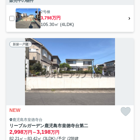
販売中の物件
2号棟
3,798万円
105.30㎡ (4LDK)
新築一戸建
NEW
鹿児島市皇徳寺台
リーブルガーデン鹿児島市皇徳寺台第二
2,998
3,198
万円～
万円
82.21㎡～83.42㎡ (3LDK) /予定 /2階建