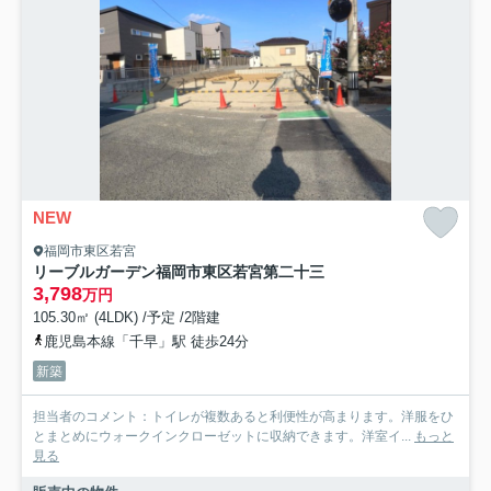
NEW
福岡市東区若宮
リーブルガーデン福岡市東区若宮第二十三
3,798
万円
105.30㎡ (4LDK) /予定 /2階建
鹿児島本線「千早」駅 徒歩24分
新築
担当者のコメント：トイレが複数あると利便性が高まります。洋服をひ
とまとめにウォークインクローゼットに収納できます。洋室イ...
もっと
見る