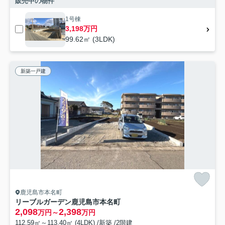
販売中の物件
1号棟
3,198万円
99.62㎡ (3LDK)
新築一戸建
鹿児島市本名町
リーブルガーデン鹿児島市本名町
2,098
2,398
万円～
万円
112.59㎡～113.40㎡ (4LDK) /新築 /2階建