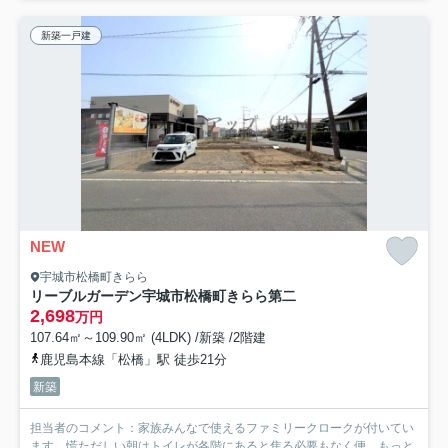
新築一戸建
NEW
宇城市松橋町きらら
リーブルガーデン宇城市松橋町きらら第二
2,698
万円
107.64㎡～109.90㎡ (4LDK) /新築 /2階建
鹿児島本線「松橋」駅 徒歩21分
新築
担当者のコメント：家族みんなで使えるファミリークロークが付いてい
ます。慌ただしい朝はトイレが各階にあると焦る必要もなく便...
もっと