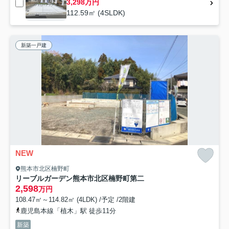
3,298万円
112.59㎡ (4SLDK)
新築一戸建
NEW
熊本市北区楠野町
リーブルガーデン熊本市北区楠野町第二
2,598
万円
108.47㎡～114.82㎡ (4LDK) /予定 /2階建
鹿児島本線「植木」駅 徒歩11分
新築