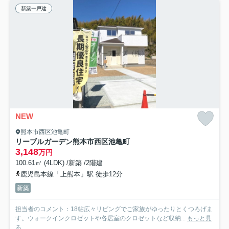
新築一戸建
NEW
熊本市西区池亀町
リーブルガーデン熊本市西区池亀町
3,148
万円
100.61㎡ (4LDK) /新築 /2階建
鹿児島本線「上熊本」駅 徒歩12分
新築
担当者のコメント：18帖広々リビングでご家族がゆったりとくつろげま
す。ウォークインクロゼットや各居室のクロゼットなど収納...
もっと見
る