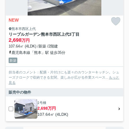
NEW
熊本市西区上代
リーブルガーデン熊本市西区上代3丁目
2,698
万円
107.64㎡ (4LDK) /新築 /2階建
鹿児島本線「熊本」駅 徒歩35分
新築
担当者のコメント：配膳・片付けにも楽々のカウンターキッチン。シュ
ーズクロークで収納できる玄関。楽しみが広がる作業スペース...
もっと
見る
販売中の物件
1号棟
2,698万円
107.64㎡ (4LDK)