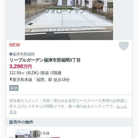
NEW
福津市西福間
リーブルガーデン福津市西福間3丁目
3,298
万円
112.59㎡ (4LDK) /新築 /2階建
鹿児島本線「福間」駅 徒歩18分
新築
担当者のコメント：洋室一室のみを在宅ワークスペース専用のお部屋に
作り上げたイチオシの間取りです。統一感のあるインテリアで...
もっと
見る
販売中の物件
1号棟