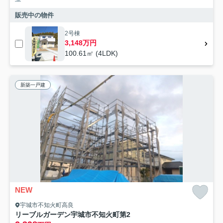
販売中の物件
2号棟
3,148万円
100.61㎡ (4LDK)
新築一戸建
NEW
宇城市不知火町高良
リーブルガーデン宇城市不知火町第2