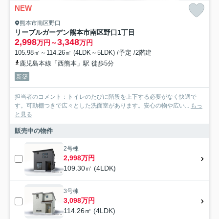
NEW
熊本市南区野口
リーブルガーデン熊本市南区野口1丁目
2,998
3,348
万円～
万円
105.98㎡～114.26㎡ (4LDK～5LDK) /予定 /2階建
鹿児島本線「西熊本」駅 徒歩5分
新築
担当者のコメント：トイレのたびに階段を上下する必要がなく快適で
す。可動棚つきで広々とした洗面室があります。安心の物や広い...
もっ
と見る
販売中の物件
2号棟
2,998万円
109.30㎡ (4LDK)
3号棟
3,098万円
114.26㎡ (4LDK)