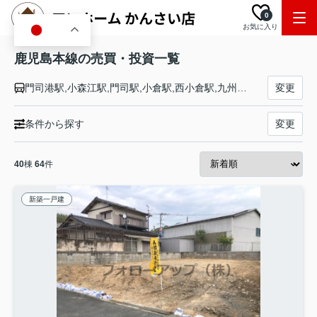
0
お気に入り
JA
鹿児島本線の売買・投資一覧
門司港駅,小森江駅,門司駅,小倉駅,西小倉駅,九州工大前駅,戸畑駅,枝光駅,スペースワールド駅,八幡駅,黒崎駅,陣原駅,折尾駅,水巻駅,遠賀川駅,海老津駅,教育大前駅,赤間駅,東郷駅,東福間駅,福間駅,千鳥駅,古賀駅,ししぶ駅,新宮中央駅,福工大前駅,九産大前駅,香椎駅,千早駅,箱崎駅,吉塚駅,博多駅,竹下駅,笹原駅,南福岡駅,春日駅,大野城駅,水城駅,都府楼南駅,二日市駅,天拝山駅,原田駅,けやき台駅,基山駅,弥生が丘駅,田代駅,鳥栖駅,肥前旭駅,久留米駅,荒木駅,西牟田駅,羽犬塚駅,筑後船小屋駅,瀬高駅,南瀬高駅,渡瀬駅,吉野駅,銀水駅,大牟田駅,荒尾駅,南荒尾駅,長洲駅,大野下駅,玉名駅,肥後伊倉駅,木葉駅,田原坂駅,植木駅,西里駅,崇城大学前駅,上熊本駅,熊本駅,西熊本駅,川尻駅,富合駅,宇土駅,松橋駅,小川駅,有佐駅,千丁駅,新八代駅,八代駅,川内駅,隈之城駅,木場茶屋駅,串木野駅,神村学園前駅,市来駅,湯之元駅,東市来駅,伊集院駅,薩摩松元駅,上伊集院駅,広木駅,鹿児島中央駅,鹿児島駅
変更
条件から探す
変更
40
棟
64
件
新築一戸建