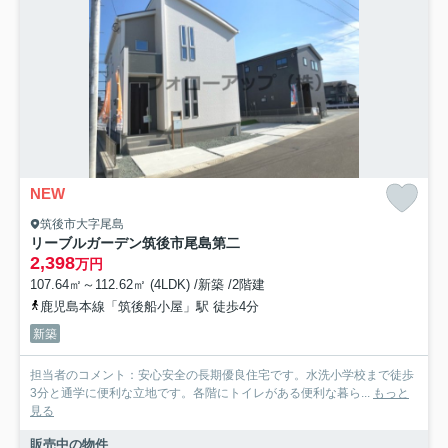
NEW
筑後市大字尾島
リーブルガーデン筑後市尾島第二
2,398
万円
107.64㎡～112.62㎡ (4LDK) /新築 /2階建
鹿児島本線「筑後船小屋」駅 徒歩4分
新築
担当者のコメント：安心安全の長期優良住宅です。水洗小学校まで徒歩
3分と通学に便利な立地です。各階にトイレがある便利な暮ら...
もっと
見る
販売中の物件