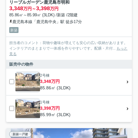
リーブルガーデン鹿児島市明和
3,348
3,398
万円～
万円
85.86㎡～85.99㎡ (3LDK) /新築 /2階建
鹿児島本線「鹿児島中央」駅 徒歩17分
新築
担当者のコメント：荷物や趣味が増えても安心の広い収納があります。
インテリアのまとまりで一体感を作りやすいです。配膳・片付...
もっと
見る
販売中の物件
2号棟
3,348万円
85.86㎡ (3LDK)
1号棟
3,398万円
85.99㎡ (3LDK)
新築一戸建