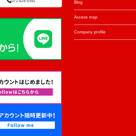
072-424-5392
Blog
Access map
Company profile