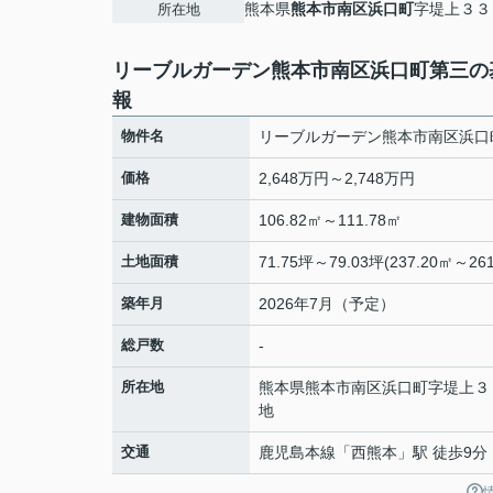
熊本県
熊本市南区
浜口町
字堤上３３
所在地
リーブルガーデン熊本市南区浜口町第三の
報
物件名
リーブルガーデン熊本市南区浜口
価格
2,648万円～2,748万円
建物面積
106.82㎡～111.78㎡
土地面積
71.75坪～79.03坪(237.20㎡～261
築年月
2026年7月（予定）
総戸数
-
所在地
熊本県
熊本市南区
浜口町
字堤上３
地
交通
鹿児島本線
「
西熊本
」駅 徒歩9分