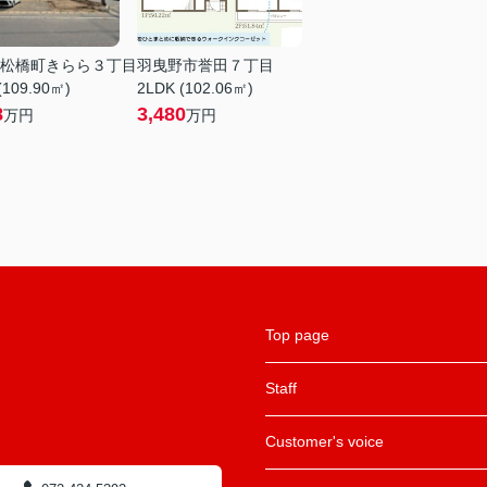
松橋町きらら３丁目
羽曳野市誉田７丁目
(109.90㎡)
2LDK (102.06㎡)
8
3,480
万円
万円
Top page
Staff
Customer's voice