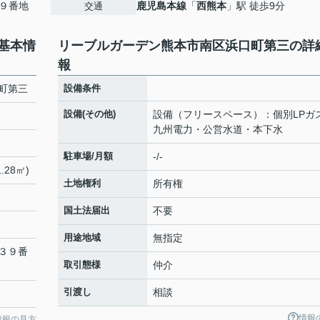
９番地
鹿児島本線
「
西熊本
」駅 徒歩9分
交通
基本情
リーブルガーデン熊本市南区浜口町第三の詳
報
町第三
設備条件
設備(その他)
設備（フリースペース）：個別LPガ
九州電力・公営水道・本下水
駐車場/月額
-/-
.28㎡)
土地権利
所有権
国土法届出
不要
用途地域
無指定
３９番
取引態様
仲介
引渡し
相談
情報
情報の見方