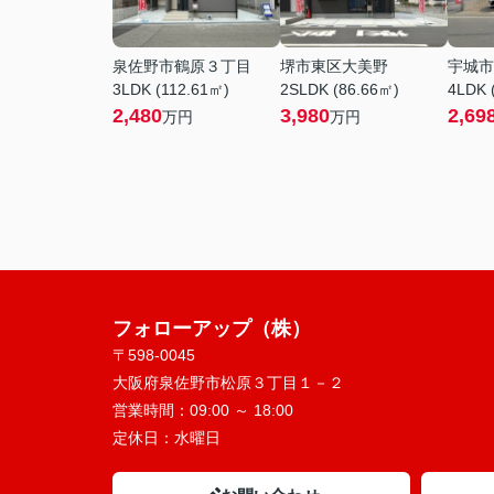
泉佐野市鶴原３丁目
堺市東区大美野
宇城市
3LDK (112.61㎡)
2SLDK (86.66㎡)
4LDK 
2,480
3,980
2,69
万円
万円
フォローアップ（株）
〒598-0045
大阪府泉佐野市松原３丁目１－２
営業時間：
09:00 ～ 18:00
定休日：
水曜日