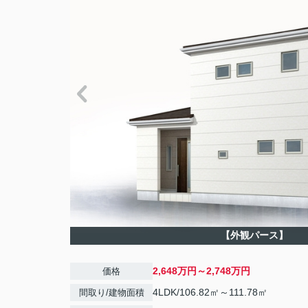
【外観パース】
2,648万円～2,748万円
価格
4LDK/106.82㎡～111.78㎡
間取り/建物面積