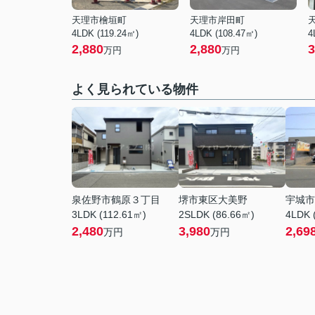
天理市檜垣町
天理市岸田町
4LDK (119.24㎡)
4LDK (108.47㎡)
4
2,880
2,880
3
万円
万円
よく見られている物件
泉佐野市鶴原３丁目
堺市東区大美野
宇城市
3LDK (112.61㎡)
2SLDK (86.66㎡)
4LDK 
2,480
3,980
2,69
万円
万円