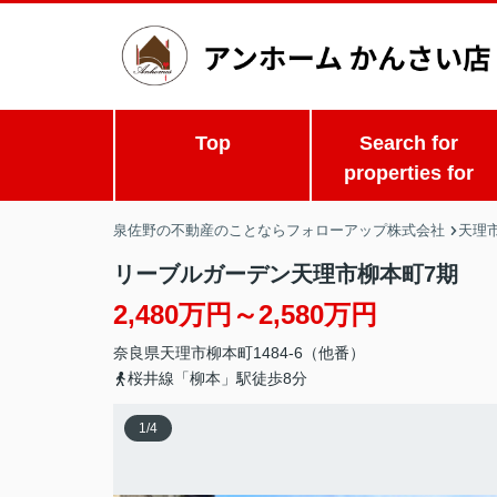
Top
Search for
properties for
泉佐野の不動産のことならフォローアップ株式会社
天理市
リーブルガーデン天理市柳本町7期
2,480万円～2,580万円
奈良県
天理市
柳本町
1484-6（他番）
桜井線「柳本」駅徒歩8分
1
/
4