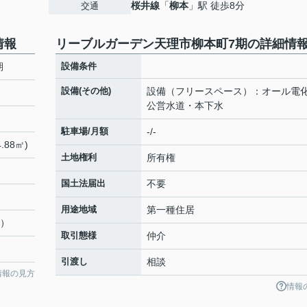
）
桜井線
「
柳本
」駅 徒歩8分
交通
情報
リーブルガーデン天理市柳本町7期の詳細情
期
設備条件
設備(その他)
設備（フリースペース）：オール電
公営水道・本下水
駐車場/月額
-/-
.88㎡)
土地権利
所有権
国土法届出
不要
用途地域
第一種住居
番）
取引態様
仲介
引渡し
相談
情報の見方
情報