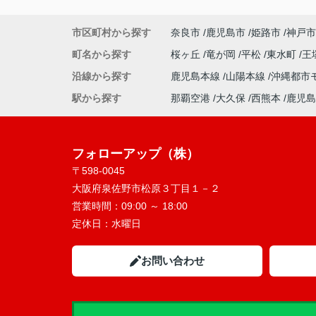
市区町村から探す
奈良市
鹿児島市
姫路市
神戸市
町名から探す
桜ヶ丘
竜が岡
平松
東水町
王
沿線から探す
鹿児島本線
山陽本線
沖縄都市
駅から探す
那覇空港
大久保
西熊本
鹿児島
フォローアップ（株）
〒598-0045
大阪府泉佐野市松原３丁目１－２
営業時間：
09:00 ～ 18:00
定休日：
水曜日
お問い合わせ