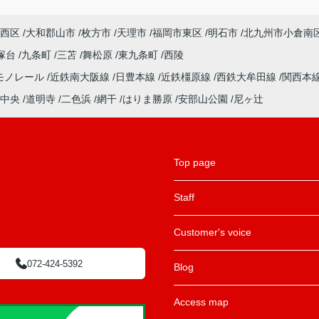
西区
大和郡山市
枚方市
天理市
福岡市東区
明石市
北九州市小倉南
塚台
九条町
三苫
舞松原
東九条町
西陵
モノレール
近鉄南大阪線
日豊本線
近鉄橿原線
西鉄大牟田線
関西本
中央
道明寺
二色浜
網干
はりま勝原
安部山公園
尼ヶ辻
Top page
Staff
Customer's voice
072-424-5392
Blog
Access map