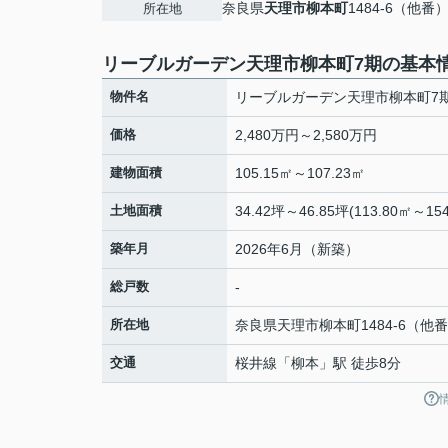
奈良県
天理市
柳本町
1484-6（他番
所在地
リーブルガーデン天理市柳本町7期の基本
物件名
リーブルガーデン天理市柳本町7
価格
2,480万円～2,580万円
建物面積
105.15㎡～107.23㎡
土地面積
34.42坪～46.85坪(113.80㎡～154
築年月
2026年6月（新築）
総戸数
-
所在地
奈良県
天理市
柳本町
1484-6（他
交通
桜井線
「
柳本
」駅 徒歩8分