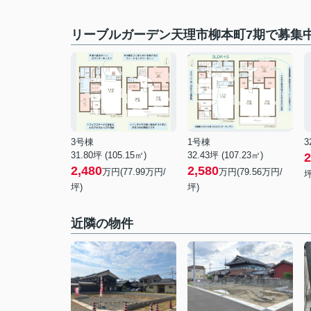
リーブルガーデン天理市柳本町7期で募集
3号棟
1号棟
3
31.80坪 (105.15㎡)
32.43坪 (107.23㎡)
2
2,480
2,580
万円(77.99万円/
万円(79.56万円/
坪
坪)
坪)
近隣の物件