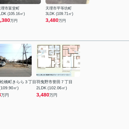
天理市富堂町
天理市平等坊町
LDK (105.16㎡)
3LDK (109.71㎡)
,380
3,480
万円
万円
松橋町きらら３丁目
羽曳野市誉田７丁目
(109.90㎡)
2LDK (102.06㎡)
8
3,480
万円
万円