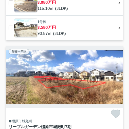
3,080万円
115.10㎡ (3LDK)
1号棟
3,580万円
93.57㎡ (3LDK)
新築一戸建
橿原市城殿町
リーブルガーデン橿原市城殿町7期