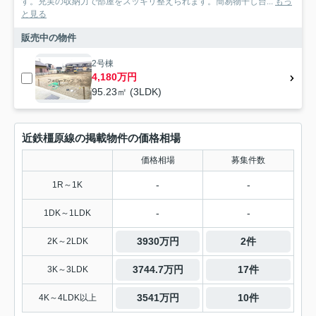
す。充実の収納力で部屋をスッキリ整えられます。簡易物干し台...
もっ
と見る
販売中の物件
2号棟
4,180万円
95.23㎡ (3LDK)
近鉄橿原線の掲載物件の価格相場
価格相場
募集件数
-
-
1R～1K
-
-
1DK～1LDK
3930万円
2件
2K～2LDK
3744.7万円
17件
3K～3LDK
3541万円
10件
4K～4LDK以上