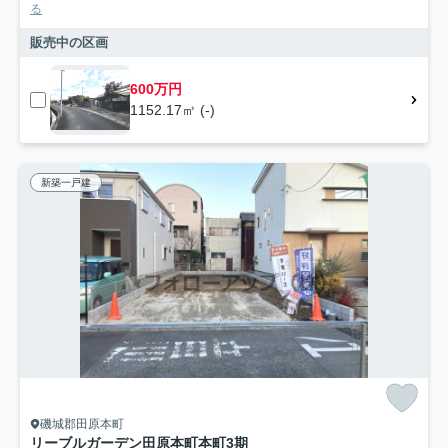
る
販売中の区画
600万円
1152.17㎡ (-)
新築一戸建
磯城郡田原本町
リーブルガーデン田原本町本町3期