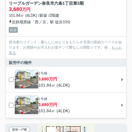
リーブルガーデン奈良市六条1丁目第3期
3,680
万円
101.84㎡ (4LDK) /新築 /2階建
近鉄橿原線「西ノ京」駅 徒歩10分
新築
担当者のコメント：暮らしにゆとりをもたらす充実の収納スペースがあ
ります。お掃除やお手入れが楽チンで畳なしの間取りです。使...
もっと
見る
販売中の物件
1号棟
3,680万円
101.84㎡ (4LDK)
1号棟
3,680万円
101.84㎡ (4LDK)
新築一戸建