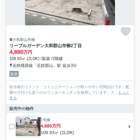
大和郡山市柳
リーブルガーデン大和郡山市柳2丁目
4,880
万円
108.93㎡ (2LDK) /新築 /2階建
近鉄橿原線「近鉄郡山」駅 徒歩3分
新築
担当者のコメント：コミュニケーションが取りやすい空間設計です。配
膳や片付けも楽々のカウンターキッチンを採用しています。ス...
もっと
見る
販売中の物件
1号棟
4,880万円
108.93㎡ (2LDK)