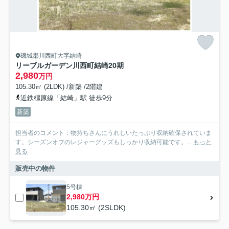
磯城郡川西町大字結崎
リーブルガーデン川西町結崎20期
2,980
万円
105.30㎡ (2LDK) /新築 /2階建
近鉄橿原線「結崎」駅 徒歩9分
新築
担当者のコメント：物持ちさんにうれしいたっぷり収納確保されていま
す。シーズンオフのレジャーグッズもしっかり収納可能です。...
もっと
見る
販売中の物件
5号棟
2,980万円
105.30㎡ (2SLDK)