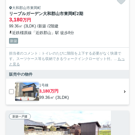
大和郡山市東岡町
リーブルガーデン大和郡山市東岡町2期
3,180
万円
99.36㎡ (3LDK) /新築 /2階建
近鉄橿原線「近鉄郡山」駅 徒歩8分
新築
担当者のコメント：トイレのたびに階段を上下する必要がなく快適で
す。スーツケース等も収納できるウォークインクローゼット付。...
もっ
と見る
販売中の物件
1号棟
3,180万円
99.36㎡ (3LDK)
新築一戸建