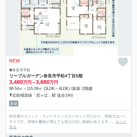
NEW
奈良市平松
リーブルガーデン奈良市平松4丁目5期
3,480
3,680
万円～
万円
98.54㎡～115.09㎡ (3LDK～4LDK) /新築 /2階建
近鉄橿原線「尼ヶ辻」駅 徒歩19分
新築
担当者のコメント：ウォークインクローゼット付だから、収納力はバッ
チリです。荷物や趣味が増えても安心の広い収納があります。...
もっと
見る