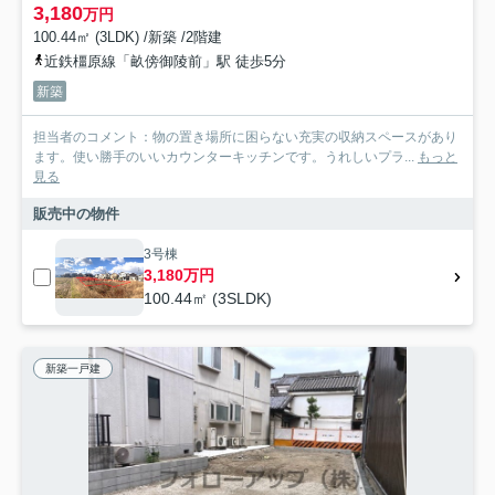
3,180
万円
100.44㎡ (3LDK) /新築 /2階建
近鉄橿原線「畝傍御陵前」駅 徒歩5分
新築
担当者のコメント：物の置き場所に困らない充実の収納スペースがあり
ます。使い勝手のいいカウンターキッチンです。うれしいプラ...
もっと
見る
販売中の物件
3号棟
3,180万円
100.44㎡ (3SLDK)
新築一戸建