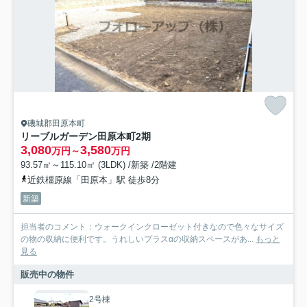
磯城郡田原本町
リーブルガーデン田原本町2期
3,080
3,580
万円～
万円
93.57㎡～115.10㎡ (3LDK) /新築 /2階建
近鉄橿原線「田原本」駅 徒歩8分
新築
担当者のコメント：ウォークインクローゼット付きなので色々なサイズ
の物の収納に便利です。うれしいプラスαの収納スペースがあ...
もっと
見る
販売中の物件
2号棟