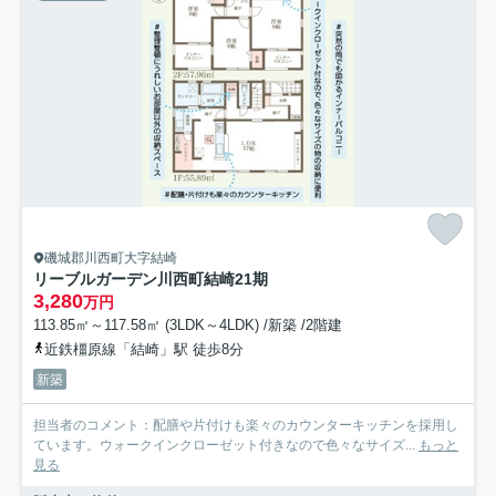
磯城郡川西町大字結崎
リーブルガーデン川西町結崎21期
3,280
万円
113.85㎡～117.58㎡ (3LDK～4LDK) /新築 /2階建
近鉄橿原線「結崎」駅 徒歩8分
新築
担当者のコメント：配膳や片付けも楽々のカウンターキッチンを採用し
ています。ウォークインクローゼット付きなので色々なサイズ...
もっと
見る