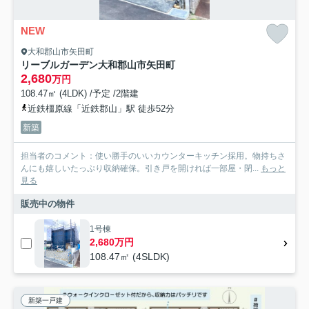
NEW
大和郡山市矢田町
リーブルガーデン大和郡山市矢田町
2,680
万円
108.47㎡ (4LDK) /予定 /2階建
近鉄橿原線「近鉄郡山」駅 徒歩52分
新築
担当者のコメント：使い勝手のいいカウンターキッチン採用。物持ちさ
んにも嬉しいたっぷり収納確保。引き戸を開ければ一部屋・閉...
もっと
見る
販売中の物件
1号棟
2,680万円
108.47㎡ (4SLDK)
新築一戸建