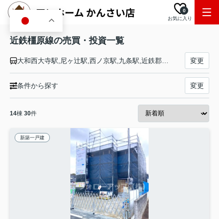
0
お気に入り
JA
近鉄橿原線の売買・投資一覧
大和西大寺駅,尼ヶ辻駅,西ノ京駅,九条駅,近鉄郡山駅,筒井駅,平端駅,ファミリー公園前駅,結崎駅,石見駅,田原本駅,笠縫駅,新ノ口駅,大和八木駅,八木西口駅,畝傍御陵前駅,橿原神宮前駅
変更
条件から探す
変更
14
棟
30
件
新築一戸建