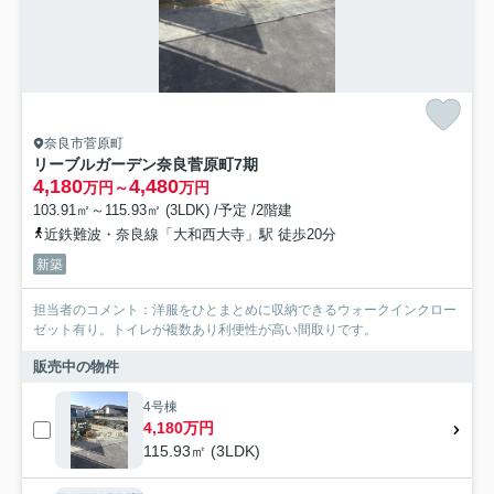
奈良市菅原町
リーブルガーデン奈良菅原町7期
4,180
4,480
万円～
万円
103.91㎡～115.93㎡ (3LDK) /予定 /2階建
近鉄難波・奈良線「大和西大寺」駅 徒歩20分
新築
担当者のコメント：洋服をひとまとめに収納できるウォークインクロー
ゼット有り。トイレが複数あり利便性が高い間取りです。
販売中の物件
4号棟
4,180万円
115.93㎡ (3LDK)