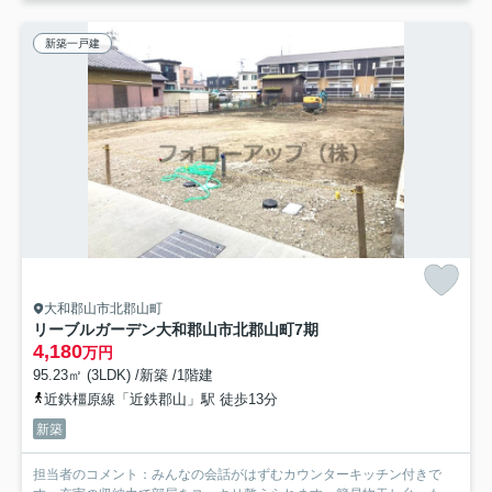
新築一戸建
大和郡山市北郡山町
リーブルガーデン大和郡山市北郡山町7期
4,180
万円
95.23㎡ (3LDK) /新築 /1階建
近鉄橿原線「近鉄郡山」駅 徒歩13分
新築
担当者のコメント：みんなの会話がはずむカウンターキッチン付きで