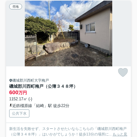
売地
磯城郡川西町大字梅戸
磯城郡川西町梅戸（公簿３４８坪）
600
万円
1152.17㎡ (-)
近鉄橿原線「結崎」駅 徒歩22分
公共下水
新生活を失敗せず、スタートさせたいならこちらの「磯城郡川西町梅戸
（公簿３４８坪）」はいかがでしょうか！徒歩13分の場所に...
もっと見