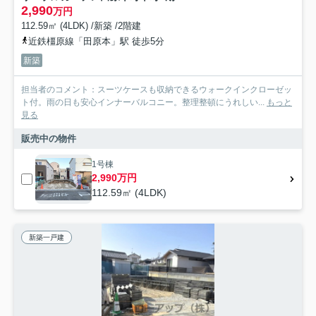
2,990
万円
112.59㎡ (4LDK) /新築 /2階建
近鉄橿原線「田原本」駅 徒歩5分
新築
担当者のコメント：スーツケースも収納できるウォークインクローゼッ
ト付。雨の日も安心インナーバルコニー。整理整頓にうれしい...
もっと
見る
販売中の物件
1号棟
2,990万円
112.59㎡ (4LDK)
新築一戸建