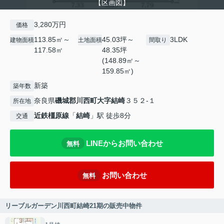
【区画図】
3,280万円
価格
113.85㎡～
45.03坪～
3LDK
建物面積
土地面積
間取り
117.58㎡
48.35坪
(148.89㎡～
159.85㎡)
新築
築年数
奈良県
磯城郡川西町
大字結崎
３５２-１
所在地
近鉄橿原線
「
結崎
」駅 徒歩8分
交通
LINEからお問い合わせ
無料
お問い合わせ
無料
リーブルガーデン川西町結崎21期の販売中物件