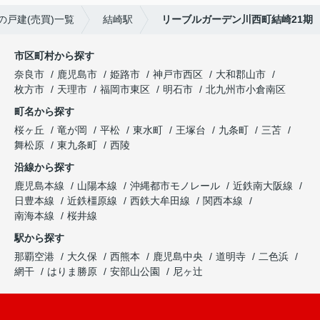
の戸建(売買)一覧
結崎駅
リーブルガーデン川西町結崎21期
市区町村から探す
奈良市
鹿児島市
姫路市
神戸市西区
大和郡山市
枚方市
天理市
福岡市東区
明石市
北九州市小倉南区
町名から探す
桜ヶ丘
竜が岡
平松
東水町
王塚台
九条町
三苫
舞松原
東九条町
西陵
沿線から探す
鹿児島本線
山陽本線
沖縄都市モノレール
近鉄南大阪線
日豊本線
近鉄橿原線
西鉄大牟田線
関西本線
南海本線
桜井線
駅から探す
那覇空港
大久保
西熊本
鹿児島中央
道明寺
二色浜
網干
はりま勝原
安部山公園
尼ヶ辻