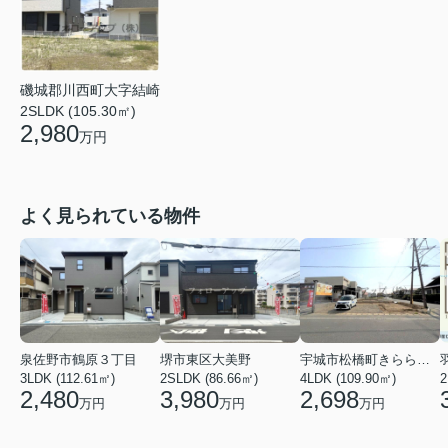
磯城郡川西町大字結崎
2SLDK (105.30㎡)
2,980
万円
よく見られている物件
泉佐野市鶴原３丁目
堺市東区大美野
宇城市松橋町きらら３丁目
3LDK (112.61㎡)
2SLDK (86.66㎡)
4LDK (109.90㎡)
2
2,480
3,980
2,698
万円
万円
万円