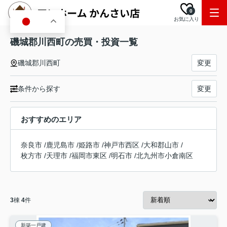
0
お気に入り
JA
磯城郡川西町の売買・投資一覧
磯城郡川西町
変更
条件から探す
変更
おすすめのエリア
奈良市
/
鹿児島市
/
姫路市
/
神戸市西区
/
大和郡山市
/
枚方市
/
天理市
/
福岡市東区
/
明石市
/
北九州市小倉南区
3
棟
4
件
新築一戸建