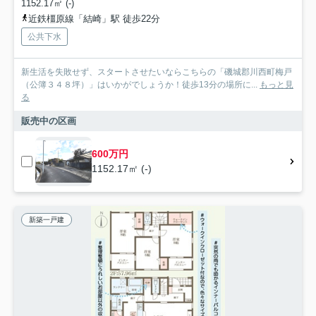
1152.17㎡ (-)
近鉄橿原線「結崎」駅 徒歩22分
公共下水
新生活を失敗せず、スタートさせたいならこちらの「磯城郡川西町梅戸
（公簿３４８坪）」はいかがでしょうか！徒歩13分の場所に...
もっと見
る
販売中の区画
600万円
1152.17㎡ (-)
新築一戸建