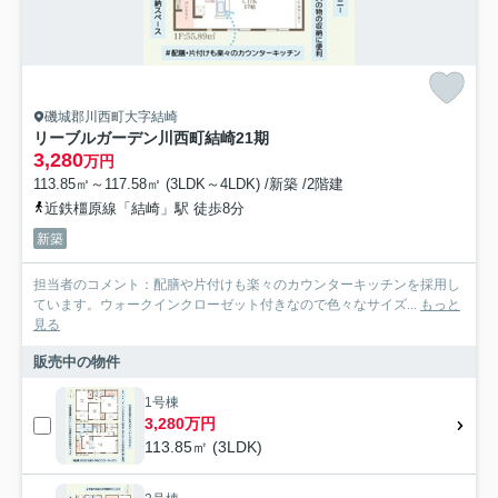
磯城郡川西町大字結崎
リーブルガーデン川西町結崎21期
3,280
万円
113.85㎡～117.58㎡ (3LDK～4LDK) /新築 /2階建
近鉄橿原線「結崎」駅 徒歩8分
新築
担当者のコメント：配膳や片付けも楽々のカウンターキッチンを採用し
ています。ウォークインクローゼット付きなので色々なサイズ...
もっと
見る
販売中の物件
1号棟
3,280万円
113.85㎡ (3LDK)