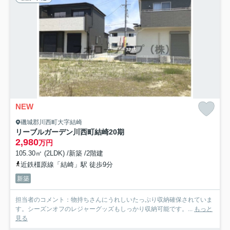
NEW
磯城郡川西町大字結崎
リーブルガーデン川西町結崎20期
2,980
万円
105.30㎡ (2LDK) /新築 /2階建
近鉄橿原線「結崎」駅 徒歩9分
新築
担当者のコメント：物持ちさんにうれしいたっぷり収納確保されていま
す。シーズンオフのレジャーグッズもしっかり収納可能です。...
もっと
見る