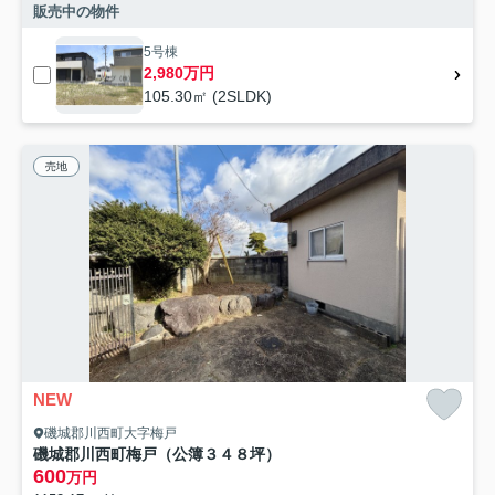
販売中の物件
5号棟
2,980万円
105.30㎡ (2SLDK)
売地
NEW
磯城郡川西町大字梅戸
磯城郡川西町梅戸（公簿３４８坪）
600
万円