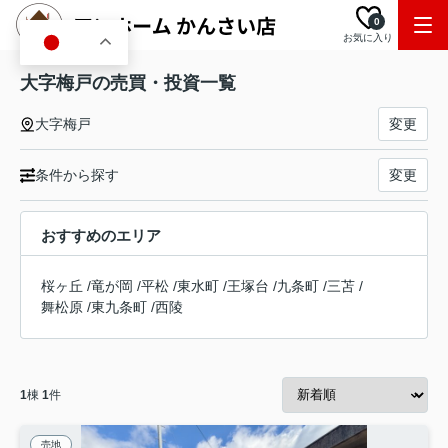
0
お気に入り
JA
大字梅戸の売買・投資一覧
大字梅戸
変更
条件から探す
変更
おすすめのエリア
桜ヶ丘
/
竜が岡
/
平松
/
東水町
/
王塚台
/
九条町
/
三苫
/
舞松原
/
東九条町
/
西陵
1
棟
1
件
売地