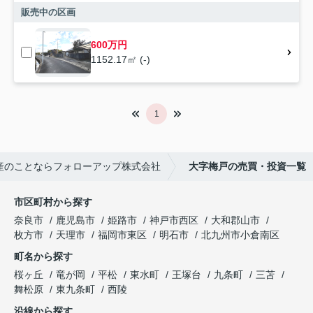
販売中の区画
600万円
1152.17㎡ (-)
1
産のことならフォローアップ株式会社
大字梅戸の売買・投資一覧
市区町村から探す
奈良市
鹿児島市
姫路市
神戸市西区
大和郡山市
枚方市
天理市
福岡市東区
明石市
北九州市小倉南区
町名から探す
桜ヶ丘
竜が岡
平松
東水町
王塚台
九条町
三苫
舞松原
東九条町
西陵
沿線から探す