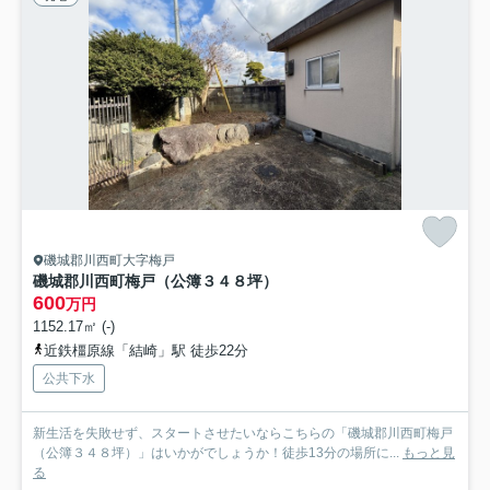
磯城郡川西町大字梅戸
磯城郡川西町梅戸（公簿３４８坪）
600
万円
1152.17㎡ (-)
近鉄橿原線「結崎」駅 徒歩22分
公共下水
新生活を失敗せず、スタートさせたいならこちらの「磯城郡川西町梅戸
（公簿３４８坪）」はいかがでしょうか！徒歩13分の場所に...
もっと見
る