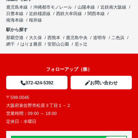
鹿児島本線
沖縄都市モノレール
山陽本線
近鉄南大阪線
日豊本線
近鉄橿原線
西鉄大牟田線
関西本線
南海本線
桜井線
駅から探す
那覇空港
大久保
西熊本
鹿児島中央
道明寺
二色浜
網干
はりま勝原
安部山公園
尼ヶ辻
フォローアップ（株）
072-424-5392
お問い合わせ
〒598-0045
大阪府泉佐野市松原３丁目１－２
営業時間：
09:00 ～ 18:00
定休日：
水曜日