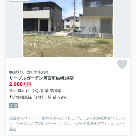
磯城郡川西町大字結崎
リーブルガーデン川西町結崎20期
2,980
万円
105.30㎡ (2LDK) /新築 /2階建
近鉄橿原線「結崎」駅 徒歩9分
新築
担当者のコメント：物持ちさんにうれしいたっぷり収納確保されていま
す。シーズンオフのレジャーグッズもしっかり収納可能です。...
もっと
見る