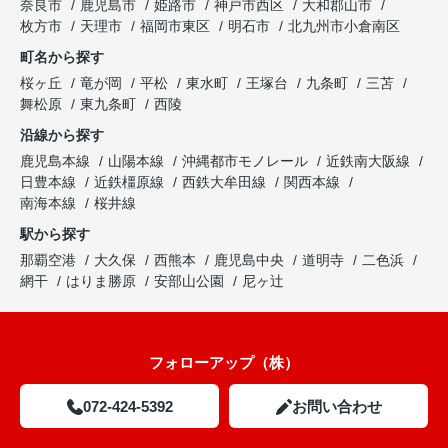
奈良市
鹿児島市
姫路市
神戸市西区
大和郡山市
枚方市
天理市
福岡市東区
明石市
北九州市小倉南区
町名から探す
桜ヶ丘
竜が岡
平松
東水町
王塚台
九条町
三苫
舞松原
東九条町
西陵
沿線から探す
鹿児島本線
山陽本線
沖縄都市モノレール
近鉄南大阪線
日豊本線
近鉄橿原線
西鉄大牟田線
関西本線
南海本線
桜井線
駅から探す
那覇空港
大久保
西熊本
鹿児島中央
道明寺
二色浜
網干
はりま勝原
安部山公園
尼ヶ辻
フォローアップ（株）
072-424-5392
お問い合わせ