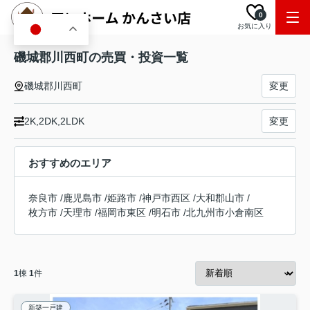
0
お気に入り
JA
磯城郡川西町の売買・投資一覧
磯城郡川西町
変更
2K,2DK,2LDK
変更
おすすめのエリア
奈良市
/
鹿児島市
/
姫路市
/
神戸市西区
/
大和郡山市
/
枚方市
/
天理市
/
福岡市東区
/
明石市
/
北九州市小倉南区
1
棟
1
件
新築一戸建