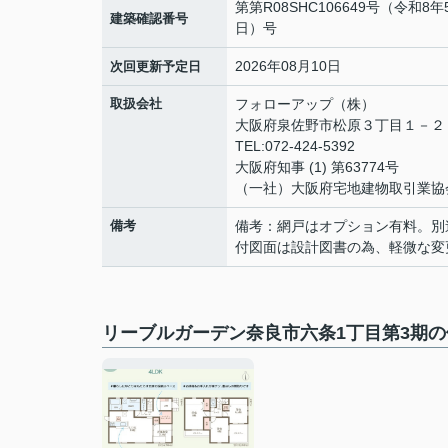
第第R08SHC106649号（令和8年
建築確認番号
日）号
2026年08月10日
次回更新予定日
取扱会社
フォローアップ（株）
大阪府泉佐野市松原３丁目１－
TEL:072-424-5392
大阪府知事 (1) 第63774号
（一社）大阪府宅地建物取引業協
備考
備考：網戸はオプション有料。別
付図面は設計図書の為、軽微な変
リーブルガーデン奈良市六条1丁目第3期