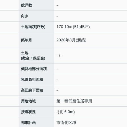
-
総戸数
-
向き
170.10㎡(51.45坪)
土地面積(坪数)
2026年8月(新築)
築年月
土地
- / -
(敷金 / 保証金)
-
傾斜地部分面積
-
私道負担面積
-
高圧線下面積
第一種低層住居専用
用途地域
-(北 6.0m)
接道状況
市街化区域
都市計画