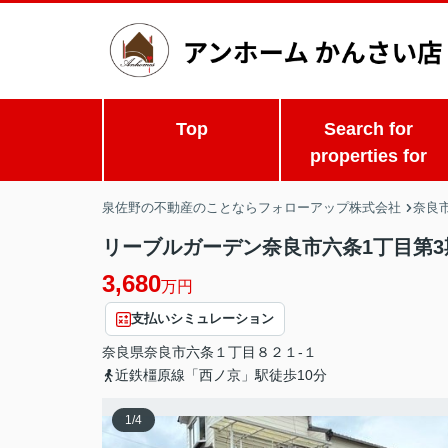
Top
Search for
properties for
泉佐野の不動産のことならフォローアップ株式会社
奈良市
リーブルガーデン奈良市六条1丁目第3
3,680
万円
支払いシミュレーション
奈良県
奈良市
六条
１丁目８２１-１
近鉄橿原線「西ノ京」駅徒歩10分
1
/
4