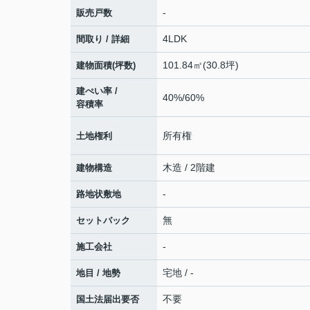
-
販売戸数
4LDK
間取り / 詳細
101.84㎡(30.8坪)
建物面積(坪数)
建ぺい率 /
40%/60%
容積率
所有権
土地権利
木造 / 2階建
建物構造
-
路地状敷地
無
セットバック
-
施工会社
宅地 / -
地目 / 地勢
不要
国土法届出要否