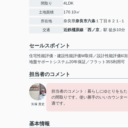
4LDK
間取り
170.10㎡
土地面積
奈良県
奈良市
六条
１丁目８２１-１
所在地
近鉄橿原線
「
西ノ京
」駅 徒歩10分
交通
セールスポイント
住宅性能評価・建設性能評価W取得／設計性能評価6項
地盤サポートシステム20年保証／フラット35S利用可
担当者のコメント
担当者のコメント：暮らしにゆとりをもた
の間取りです。使い勝手のいいカウンター
適です。
矢塚 貴史
基本情報