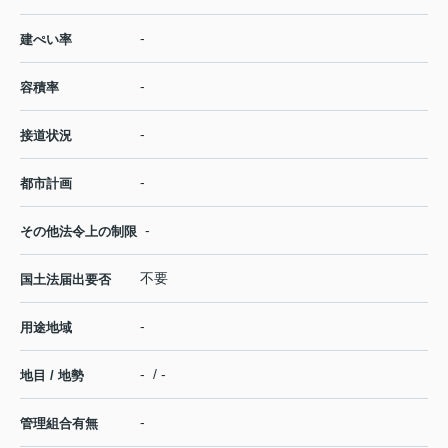
-
建ぺい率
-
容積率
-
接道状況
-
都市計画
-
その他法令上の制限
不要
国土法届出要否
-
用途地域
- / -
地目 / 地勢
-
管理組合有無