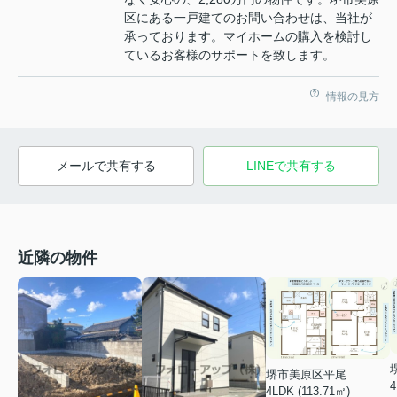
区にある一戸建てのお問い合わせは、当社が
承っております。マイホームの購入を検討し
ているお客様のサポートを致します。
情報の見方
メールで共有する
LINEで共有する
近隣の物件
堺市美原区平尾
4
4LDK (113.71㎡)