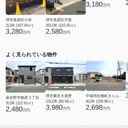
3,180
万円
堺市美原区小寺
堺市美原区平尾
2LDK (107.64㎡)
3SLDK (115.92㎡)
3,280
2,580
万円
万円
よく見られている物件
2
堺市東区大美野
宇城市松橋町きらら３丁目
泉佐野市鶴原３丁目
2SLDK (86.66㎡)
4LDK (109.90㎡)
3LDK (112.61㎡)
3,980
2,698
2,480
万円
万円
万円