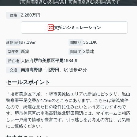
【前面道路含む現地写真】前面道路含む現地写真です
2,280万円
価格
支払いシミュレーション
97.19㎡
3SLDK
建物面積
間取り
新築
2階建
築年数
階建て
大阪府
堺市美原区
平尾
1984-9
所在地
南海高野線
「
北野田
」駅 徒歩43分
交通
セールスポイント
「堺市美原区平尾」：堺市美原区エリアの新居にピッタリ。黒山
警察署平尾交番が479mのところにあります。こちらは築浅物件
なので、綺麗な見た目の物件に住みたいという方におすすめで
す。堺市美原区の南海高野線北野田周辺には、マイホームに相応
しい一戸建て情報が豊富です。引っ越しをお考えの方は、お気軽
にご連絡ください。