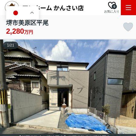
0
お気に入り
JA
堺市美原区平尾
2,280
万円
1
/
21