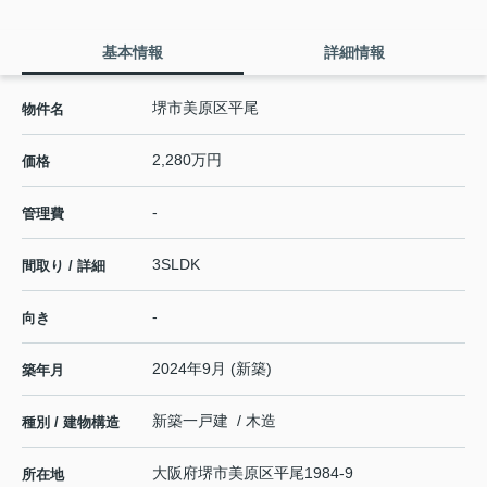
基本情報
詳細情報
堺市美原区平尾
物件名
2,280万円
価格
-
管理費
3SLDK
間取り / 詳細
-
向き
2024年9月 (新築)
築年月
新築一戸建 / 木造
種別 / 建物構造
大阪府
堺市美原区
平尾
1984-9
所在地