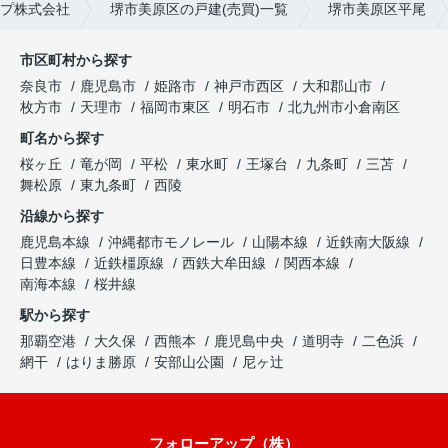
プ株式会社
堺市美原区の戸建(売買)一覧
堺市美原区平尾
市区町村から探す
奈良市
鹿児島市
姫路市
神戸市西区
大和郡山市
枚方市
天理市
福岡市東区
明石市
北九州市小倉南区
町名から探す
桜ヶ丘
竜が岡
平松
東水町
王塚台
九条町
三苫
舞松原
東九条町
西陵
沿線から探す
鹿児島本線
沖縄都市モノレール
山陽本線
近鉄南大阪線
日豊本線
近鉄橿原線
西鉄大牟田線
関西本線
南海本線
桜井線
駅から探す
那覇空港
大久保
西熊本
鹿児島中央
道明寺
二色浜
網干
はりま勝原
安部山公園
尼ヶ辻
フォローアップ（株）