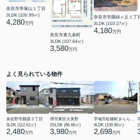
奈良市帝塚山１丁目
3LDK (105.99㎡)
奈良市学園緑ヶ丘１丁
4,280
万円
3LDK (103.27㎡)
4,180
万円
奈良市東九条町
3LDK (107.64㎡)
3,580
万円
よく見られている物件
泉佐野市鶴原３丁目
堺市東区大美野
宇城市松橋町きらら３丁目
3LDK (112.61㎡)
2SLDK (86.66㎡)
4LDK (109.90㎡)
2
2,480
3,980
2,698
万円
万円
万円