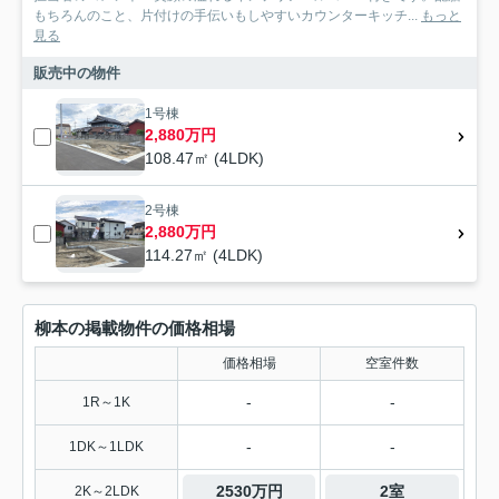
もちろんのこと、片付けの手伝いもしやすいカウンターキッチ...
もっと
見る
販売中の物件
1号棟
2,880万円
108.47㎡ (4LDK)
2号棟
2,880万円
114.27㎡ (4LDK)
柳本の掲載物件の価格相場
価格相場
空室件数
-
-
1R～1K
-
-
1DK～1LDK
2530万円
2室
2K～2LDK