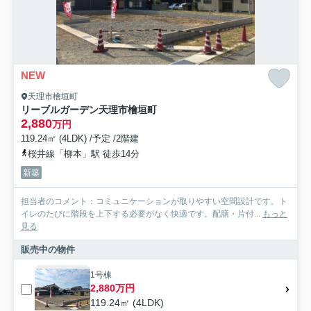
NEW
天理市檜垣町
リーブルガーデン天理市檜垣町
2,880
万円
119.24㎡ (4LDK) /予定 /2階建
桜井線「柳本」駅 徒歩14分
新築
担当者のコメント：コミュニケーションが取りやすい空間設計です。ト
イレのたびに階段を上下する必要がなく快適です。配膳・片付...
もっと
見る
販売中の物件
1号棟
2,880万円
119.24㎡ (4LDK)