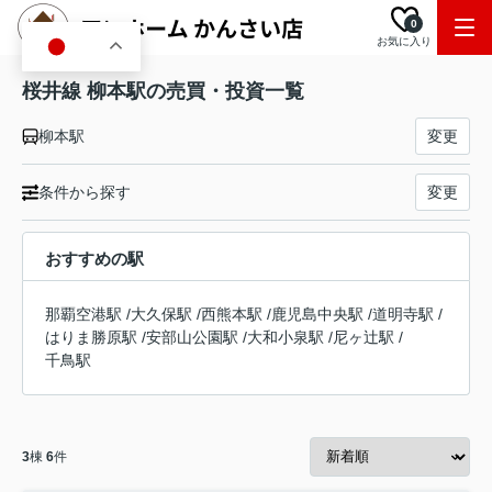
0
お気に入り
JA
桜井線 柳本駅の売買・投資一覧
柳本駅
変更
条件から探す
変更
おすすめの駅
那覇空港駅
/
大久保駅
/
西熊本駅
/
鹿児島中央駅
/
道明寺駅
/
はりま勝原駅
/
安部山公園駅
/
大和小泉駅
/
尼ヶ辻駅
/
千鳥駅
3
棟
6
件