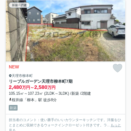
新築一戸建
NEW
天理市柳本町
リーブルガーデン天理市柳本町7期
2,480
2,580
万円～
万円
105.15㎡～107.23㎡ (2LDK～3LDK) /新築 /2階建
桜井線「柳本」駅 徒歩8分
新築
担当者のコメント：使い勝手のいいカウンターキッチンです。洋服をひ
とまとめに収納できるウォークインクローゼット付きです。ラ...
もっと
見る