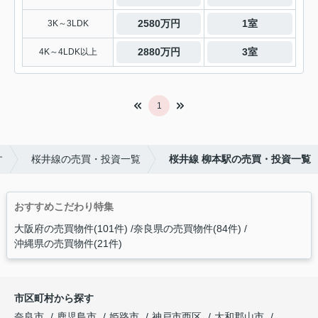
2580万円
1室
3K～3LDK
2880万円
3室
4K～4LDK以上
1
す
桜井線の売買・投資一覧
桜井線 柳本駅の売買・投資一覧
おすすめこだわり特集
大阪府の売買物件(101件)
奈良県の売買物件(84件)
沖縄県の売買物件(21件)
市区町村から探す
奈良市
鹿児島市
姫路市
神戸市西区
大和郡山市