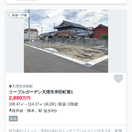
新築一戸建
天理市岸田町
リーブルガーデン天理市岸田町第1
2,880
万円
108.47㎡～114.27㎡ (4LDK) /新築 /2階建
桜井線「柳本」駅 徒歩9分
新築
担当者のコメント：笑顔の溢れるインテリアバルコニー付きです。配膳