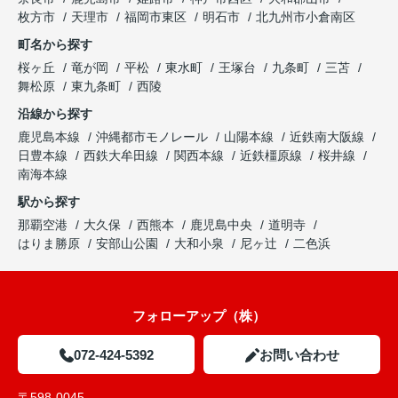
枚方市
天理市
福岡市東区
明石市
北九州市小倉南区
町名から探す
桜ヶ丘
竜が岡
平松
東水町
王塚台
九条町
三苫
舞松原
東九条町
西陵
沿線から探す
鹿児島本線
沖縄都市モノレール
山陽本線
近鉄南大阪線
日豊本線
西鉄大牟田線
関西本線
近鉄橿原線
桜井線
南海本線
駅から探す
那覇空港
大久保
西熊本
鹿児島中央
道明寺
はりま勝原
安部山公園
大和小泉
尼ヶ辻
二色浜
フォローアップ（株）
072-424-5392
お問い合わせ
〒598-0045