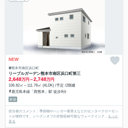
NEW
熊本市南区浜口町
リーブルガーデン熊本市南区浜口町第三
2,648
2,748
万円～
万円
106.82㎡～111.78㎡ (4LDK) /予定 /2階建
鹿児島本線「西熊本」駅 徒歩9分
新築
担当者のコメント：季節物やハンガー着替えなどのセンタークローゼッ
トが便利です。シーズンオフの衣類収納可能なウォークインク...
もっと
見る