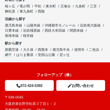
桜ヶ丘
竜が岡
平松
東水町
王塚台
九条町
三苫
舞松原
東九条町
西陵
沿線から探す
鹿児島本線
山陽本線
沖縄都市モノレール
近鉄南大阪線
日豊本線
近鉄橿原線
西鉄大牟田線
関西本線
南海本線
桜井線
駅から探す
那覇空港
大久保
西熊本
鹿児島中央
道明寺
二色浜
網干
はりま勝原
安部山公園
尼ヶ辻
フォローアップ（株）
072-424-5392
お問い合わせ
〒598-0045
大阪府泉佐野市松原３丁目１－２