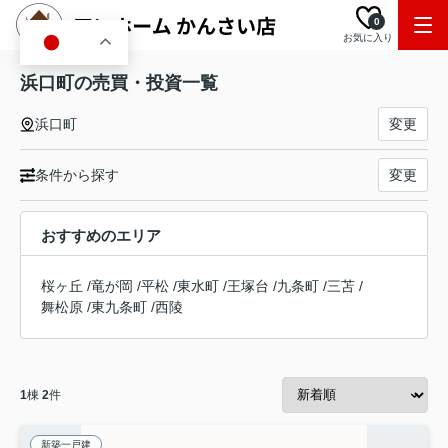
0
お気に入り
JA
浜口町の売買・投資一覧
浜口町
変更
条件から探す
変更
おすすめのエリア
桜ヶ丘
/
竜が岡
/
平松
/
東水町
/
王塚台
/
九条町
/
三苫
/
舞松原
/
東九条町
/
西陵
1
棟
2
件
新築一戸建