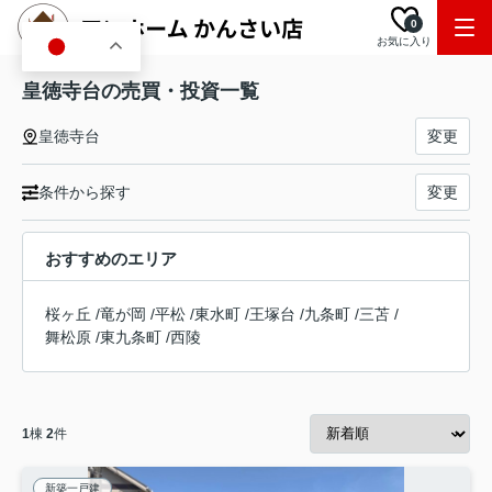
0
お気に入り
JA
皇徳寺台の売買・投資一覧
皇徳寺台
変更
条件から探す
変更
おすすめのエリア
桜ヶ丘
/
竜が岡
/
平松
/
東水町
/
王塚台
/
九条町
/
三苫
/
舞松原
/
東九条町
/
西陵
1
棟
2
件
新築一戸建