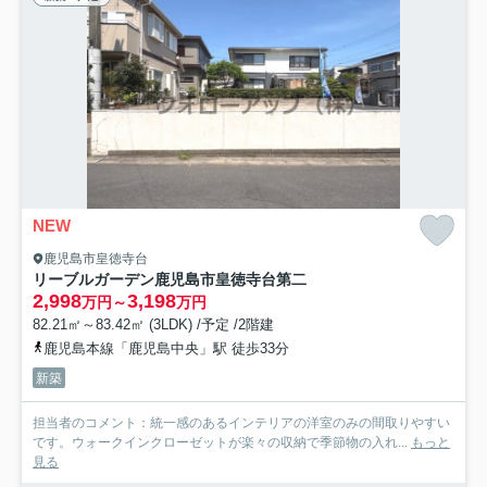
NEW
鹿児島市皇徳寺台
リーブルガーデン鹿児島市皇徳寺台第二
2,998
3,198
万円～
万円
82.21㎡～83.42㎡ (3LDK) /予定 /2階建
鹿児島本線「鹿児島中央」駅 徒歩33分
新築
担当者のコメント：統一感のあるインテリアの洋室のみの間取りやすい
です。ウォークインクローゼットが楽々の収納で季節物の入れ...
もっと
見る