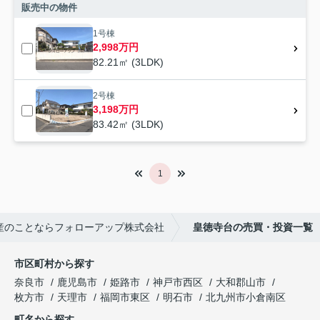
販売中の物件
1号棟
2,998万円
82.21㎡ (3LDK)
2号棟
3,198万円
83.42㎡ (3LDK)
1
産のことならフォローアップ株式会社
皇徳寺台の売買・投資一覧
市区町村から探す
奈良市
鹿児島市
姫路市
神戸市西区
大和郡山市
枚方市
天理市
福岡市東区
明石市
北九州市小倉南区
町名から探す