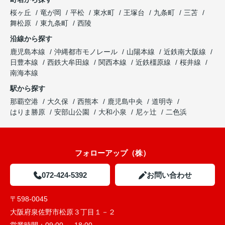
桜ヶ丘
竜が岡
平松
東水町
王塚台
九条町
三苫
舞松原
東九条町
西陵
沿線から探す
鹿児島本線
沖縄都市モノレール
山陽本線
近鉄南大阪線
日豊本線
西鉄大牟田線
関西本線
近鉄橿原線
桜井線
南海本線
駅から探す
那覇空港
大久保
西熊本
鹿児島中央
道明寺
はりま勝原
安部山公園
大和小泉
尼ヶ辻
二色浜
フォローアップ（株）
072-424-5392
お問い合わせ
〒598-0045
大阪府泉佐野市松原３丁目１－２