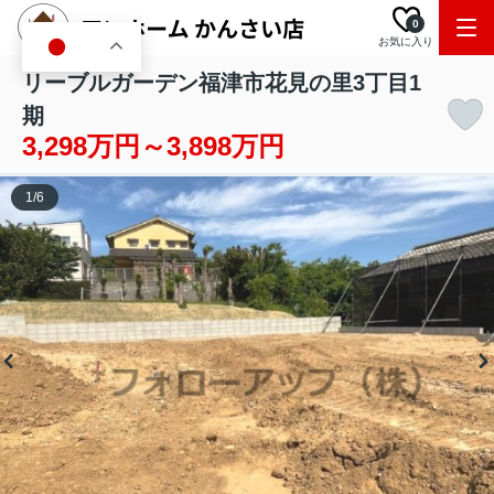
0
お気に入り
JA
リーブルガーデン福津市花見の里3丁目1
期
3,298万円～3,898万円
1
/
6