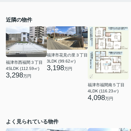
近隣の物件
福津市花見の里３丁目
3LDK (99.62㎡)
福津市西福間３丁目
3,198
4SLDK (112.59㎡)
万円
3,298
万円
福津市福間南５丁目
4LDK (116.23㎡)
4,098
万円
よく見られている物件