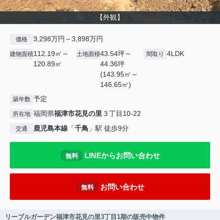
【外観】
3,298万円～3,898万円
価格
112.19㎡～
43.54坪～
4LDK
建物面積
土地面積
間取り
120.89㎡
44.36坪
(143.95㎡～
146.65㎡)
予定
築年数
福岡県
福津市
花見の里
３丁目10-22
所在地
鹿児島本線
「
千鳥
」駅 徒歩9分
交通
LINEからお問い合わせ
無料
お問い合わせ
無料
リーブルガーデン福津市花見の里3丁目1期の販売中物件