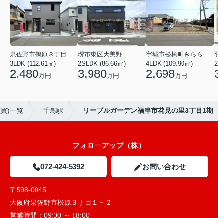
泉佐野市鶴原３丁目
堺市東区大美野
宇城市松橋町きらら３丁目
3LDK (112.61㎡)
2SLDK (86.66㎡)
4LDK (109.90㎡)
2
2,480
3,980
2,698
万円
万円
万円
買)一覧
千鳥駅
リーブルガーデン福津市花見の里3丁目1期
フォローアップ（株）
072-424-5392
お問い合わせ
〒598-0045
大阪府泉佐野市松原３丁目１－２
営業時間：
09:00 ～ 18:00