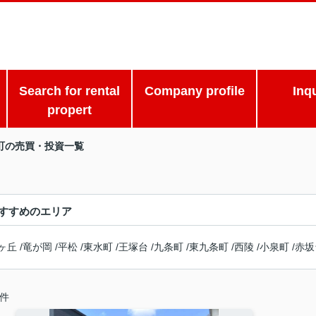
Search for rental
Company profile
Inq
propert
町の売買・投資一覧
すすめのエリア
ヶ丘
/
竜が岡
/
平松
/
東水町
/
王塚台
/
九条町
/
東九条町
/
西陵
/
小泉町
/
赤坂
件