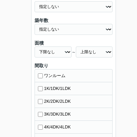
築年数
面積
～
間取り
ワンルーム
1K/1DK/1LDK
2K/2DK/2LDK
3K/3DK/3LDK
4K/4DK/4LDK