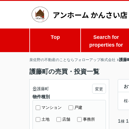
Top
Search for
properties for
護藤
泉佐野の不動産のことならフォローアップ株式会社
護藤町の売買・投資一覧
お
護藤町
変更
物件種別
桜
マンション
戸建
土地
店舗
事務所
1
1
棟