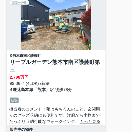
新築一戸建
熊本市南区
護藤町
リーブルガーデン熊本市南区護藤町第
三
2,798
万円
99.36㎡ (4LDK) /新築
鹿児島本線
「
熊本
」駅 徒歩78分
新築
担当者のコメント：靴はもちろんのこと、玄関周
りのグッズ収納にも便利です。洋服から小物まで
たっぷり収納可能なウォークインク...
もっと見る
販売中の物件