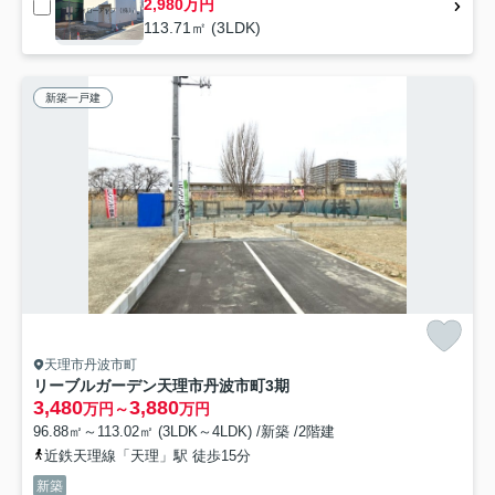
2,980万円
113.71㎡ (3LDK)
新築一戸建
天理市丹波市町
リーブルガーデン天理市丹波市町3期
3,480
3,880
万円～
万円
96.88㎡～113.02㎡ (3LDK～4LDK) /新築 /2階建
近鉄天理線「天理」駅 徒歩15分
新築