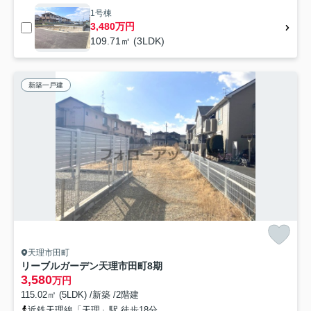
1号棟
3,480万円
109.71㎡ (3LDK)
新築一戸建
天理市田町
リーブルガーデン天理市田町8期
3,580
万円
115.02㎡ (5LDK) /新築 /2階建
近鉄天理線「天理」駅 徒歩18分