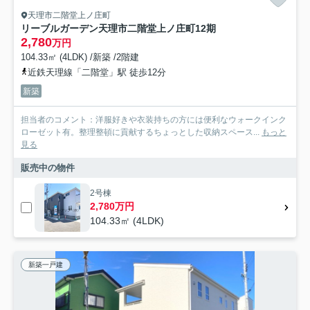
天理市二階堂上ノ庄町
リーブルガーデン天理市二階堂上ノ庄町12期
2,780
万円
104.33㎡ (4LDK) /新築 /2階建
近鉄天理線「二階堂」駅 徒歩12分
新築
担当者のコメント：洋服好きや衣装持ちの方には便利なウォークインク
ローゼット有。整理整頓に貢献するちょっとした収納スペース...
もっと
見る
販売中の物件
2号棟
2,780万円
104.33㎡ (4LDK)
新築一戸建