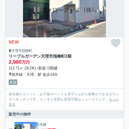
NEW
天理市指柳町
リーブルガーデン天理市指柳町2期
2,980
万円
113.71㎡ (3LDK) /新築 /2階建
桜井線「天理」駅 徒歩14分
新築
担当者のコメント：お子様やペットを見守りながら家事ができるカウン
ターキッチンです。スッキリ玄関も実現可能なシューズインク...
もっと
見る
販売中の物件
5号棟