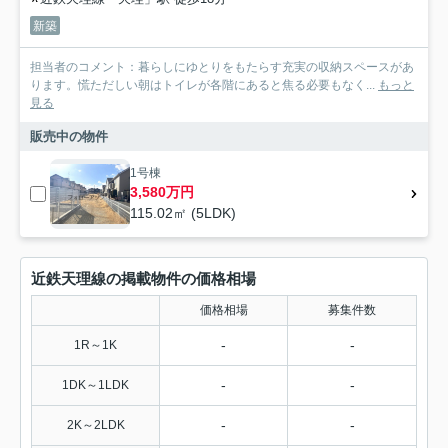
新築
担当者のコメント：暮らしにゆとりをもたらす充実の収納スペースがあ
ります。慌ただしい朝はトイレが各階にあると焦る必要もなく...
もっと
見る
販売中の物件
1号棟
3,580万円
115.02㎡ (5LDK)
近鉄天理線の掲載物件の価格相場
価格相場
募集件数
-
-
1R～1K
-
-
1DK～1LDK
-
-
2K～2LDK