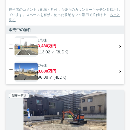
担当者のコメント：配膳・片付けも楽々のカウンターキッチンを採用し
ています。スペースを有効に使った収納をフル活用で片付け上...
もっと
見る
販売中の物件
1号棟
3,480万円
113.02㎡ (3LDK)
2号棟
3,880万円
96.88㎡ (4LDK)
新築一戸建