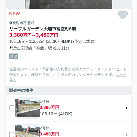
NEW
天理市富堂町
リーブルガーデン天理市富堂町6期
3,380
3,480
万円～
万円
105.16㎡～112.62㎡ (3LDK～4LDK) /予定 /2階建
近鉄天理線「前栽」駅 徒歩11分
新築
担当者のコメント：季節物の入れ替えが楽々のウォークインクロゼット
があります。配膳や片付けにも楽々のカウンターキッチンを採...
もっと
見る
販売中の物件
1号棟
3,380万円
105.16㎡ (4LDK)
2号棟
3,480万円