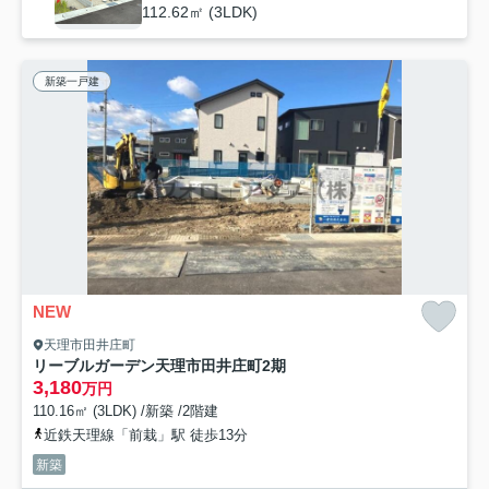
112.62㎡ (3LDK)
新築一戸建
NEW
天理市田井庄町
リーブルガーデン天理市田井庄町2期
3,180
万円
110.16㎡ (3LDK) /新築 /2階建
近鉄天理線「前栽」駅 徒歩13分
新築