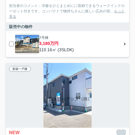
担当者のコメント：洋服をひとまとめにに収納できるウォークインクロ
ーゼット付きです。コンパクトで物持ちさんに嬉しい広めの収...
もっと
見る
販売中の物件
2号棟
3,180万円
110.16㎡ (3SLDK)
新築一戸建
NEW