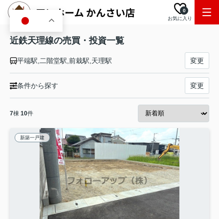
0
お気に入り
JA
近鉄天理線の売買・投資一覧
平端駅,二階堂駅,前栽駅,天理駅
変更
条件から探す
変更
7
棟
10
件
新築一戸建