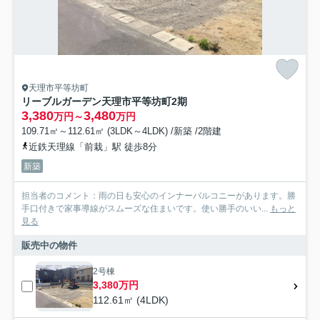
天理市平等坊町
リーブルガーデン天理市平等坊町2期
3,380
3,480
万円～
万円
109.71㎡～112.61㎡ (3LDK～4LDK) /新築 /2階建
近鉄天理線「前栽」駅 徒歩8分
新築
担当者のコメント：雨の日も安心のインナーバルコニーがあります。勝
手口付きで家事導線がスムーズな住まいです。使い勝手のいい...
もっと
見る
販売中の物件
2号棟
3,380万円
112.61㎡ (4LDK)