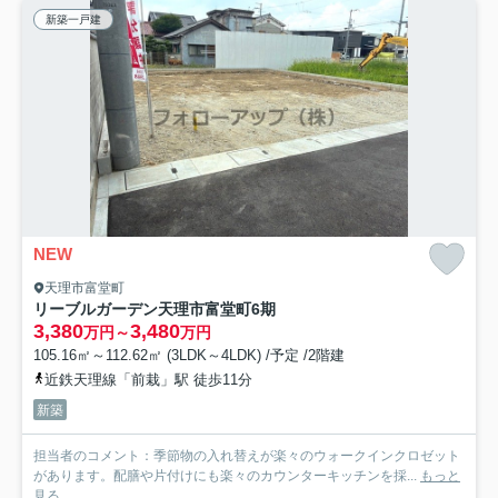
新築一戸建
NEW
天理市富堂町
リーブルガーデン天理市富堂町6期
3,380
3,480
万円～
万円
105.16㎡～112.62㎡ (3LDK～4LDK) /予定 /2階建
近鉄天理線「前栽」駅 徒歩11分
新築
担当者のコメント：季節物の入れ替えが楽々のウォークインクロゼット
があります。配膳や片付けにも楽々のカウンターキッチンを採...
もっと
見る