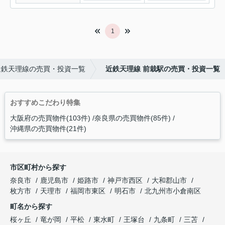
1
近鉄天理線の売買・投資一覧
近鉄天理線 前栽駅の売買・投資一覧
おすすめこだわり特集
大阪府の売買物件(103件)
奈良県の売買物件(85件)
沖縄県の売買物件(21件)
市区町村から探す
奈良市
鹿児島市
姫路市
神戸市西区
大和郡山市
枚方市
天理市
福岡市東区
明石市
北九州市小倉南区
町名から探す
桜ヶ丘
竜が岡
平松
東水町
王塚台
九条町
三苫