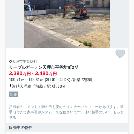
天理市平等坊町
リーブルガーデン天理市平等坊町2期
3,380
3,480
万円～
万円
109.71㎡～112.61㎡ (3LDK～4LDK) /新築 /2階建
近鉄天理線「前栽」駅 徒歩8分
新築
担当者のコメント：雨の日も安心のインナーバルコニーがあります。勝
手口付きで家事導線がスムーズな住まいです。使い勝手のいい...
もっと
見る
販売中の物件