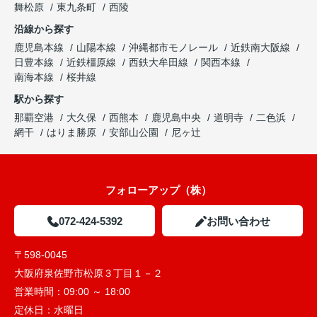
舞松原
東九条町
西陵
沿線から探す
鹿児島本線
山陽本線
沖縄都市モノレール
近鉄南大阪線
日豊本線
近鉄橿原線
西鉄大牟田線
関西本線
南海本線
桜井線
駅から探す
那覇空港
大久保
西熊本
鹿児島中央
道明寺
二色浜
網干
はりま勝原
安部山公園
尼ヶ辻
フォローアップ（株）
072-424-5392
お問い合わせ
〒598-0045
大阪府泉佐野市松原３丁目１－２
営業時間：
09:00 ～ 18:00
定休日：
水曜日