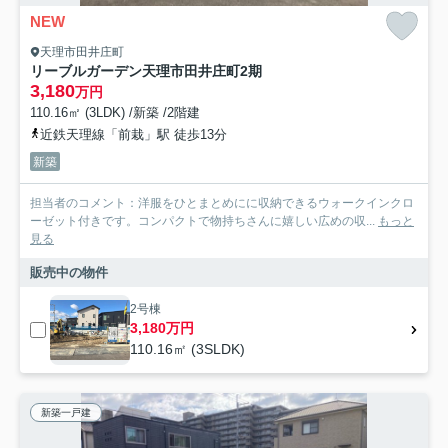
NEW
天理市田井庄町
リーブルガーデン天理市田井庄町2期
3,180
万円
110.16㎡ (3LDK) /新築 /2階建
近鉄天理線「前栽」駅 徒歩13分
新築
担当者のコメント：洋服をひとまとめにに収納できるウォークインクロ
ーゼット付きです。コンパクトで物持ちさんに嬉しい広めの収...
もっと
見る
販売中の物件
2号棟
3,180万円
110.16㎡ (3SLDK)
新築一戸建