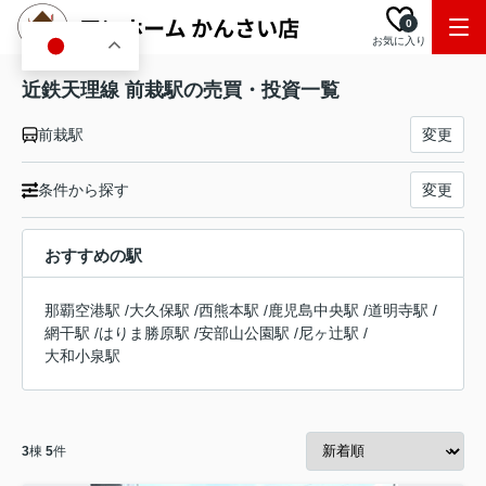
0
お気に入り
JA
近鉄天理線 前栽駅の売買・投資一覧
前栽駅
変更
条件から探す
変更
おすすめの駅
那覇空港駅
/
大久保駅
/
西熊本駅
/
鹿児島中央駅
/
道明寺駅
/
網干駅
/
はりま勝原駅
/
安部山公園駅
/
尼ヶ辻駅
/
大和小泉駅
3
棟
5
件