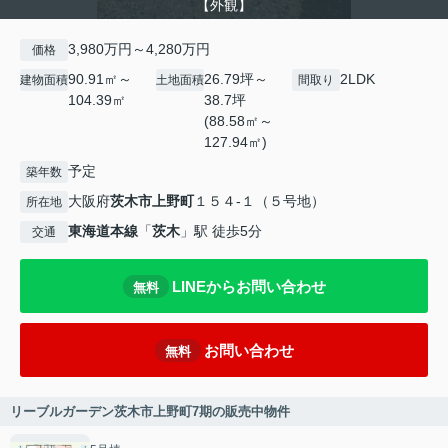
【外観】
3,980万円～4,280万円
価格
90.91㎡～
26.79坪～
2LDK
建物面積
土地面積
間取り
104.39㎡
38.7坪
(88.58㎡～
127.94㎡)
予定
築年数
大阪府
茨木市
上野町
１５４-１（５号地）
所在地
東海道本線
「
茨木
」駅 徒歩5分
交通
LINEからお問い合わせ
無料
お問い合わせ
無料
リーブルガーデン茨木市上野町7期の販売中物件