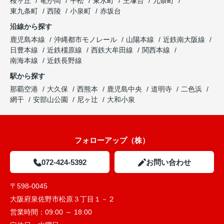
桜ヶ丘
竜が岡
平松
東水町
王塚台
九条町
東九条町
西陵
小泉町
赤坂台
沿線から探す
鹿児島本線
沖縄都市モノレール
山陽本線
近鉄南大阪線
日豊本線
近鉄橿原線
西鉄大牟田線
関西本線
南海本線
近鉄長野線
駅から探す
那覇空港
大久保
西熊本
鹿児島中央
道明寺
二色浜
網干
安部山公園
尼ヶ辻
大和小泉
フォローアップ（株）
072-424-5392
お問い合わせ
〒598-0045
大阪府泉佐野市松原３丁目１－２
営業時間：
09:00 ～ 18:00