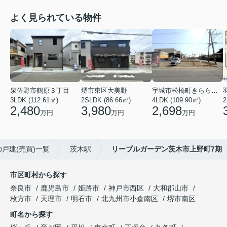
よく見られている物件
泉佐野市鶴原３丁目
堺市東区大美野
宇城市松橋町きらら３丁目
3LDK (112.61㎡)
2SLDK (86.66㎡)
4LDK (109.90㎡)
2
2,480
3,980
2,698
万円
万円
万円
戸建(売買)一覧
茨木駅
リーブルガーデン茨木市上野町7期
市区町村から探す
奈良市
鹿児島市
姫路市
神戸市西区
大和郡山市
枚方市
天理市
明石市
北九州市小倉南区
堺市南区
町名から探す