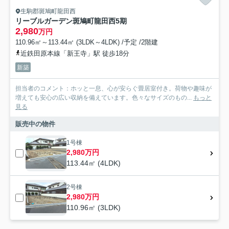
生駒郡斑鳩町龍田西
リーブルガーデン斑鳩町龍田西5期
2,980
万円
110.96㎡～113.44㎡ (3LDK～4LDK) /予定 /2階建
近鉄田原本線「新王寺」駅 徒歩18分
新築
担当者のコメント：ホッと一息、心が安らぐ畳居室付き。荷物や趣味が
増えても安心の広い収納を備えています。色々なサイズのもの...
もっと
見る
販売中の物件
1号棟
2,980万円
113.44㎡ (4LDK)
2号棟
2,980万円
110.96㎡ (3LDK)