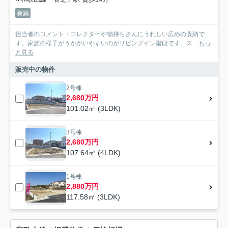
新築
担当者のコメント：コレクターや物持ちさんにうれしい広めの収納で
す。家族の様子がうかがいやすいのがリビングイン階段です。ス...
もっ
と見る
販売中の物件
2号棟
2,680万円
101.02㎡ (3LDK)
3号棟
2,680万円
107.64㎡ (4LDK)
1号棟
2,880万円
117.58㎡ (3LDK)