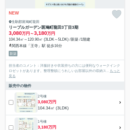
NEW
生駒郡斑鳩町龍田
リーブルガーデン斑鳩町龍田3丁目3期
3,080
3,180
万円～
万円
104.34㎡～120.90㎡ (3LDK～5LDK) /新築 /1階建
関西本線「王寺」駅 徒歩16分
新築
担当者のコメント：洋服好きや衣装持ちの方には便利なウォークインク
ロゼットがあります。整理整頓にうれしいお部屋以外の収納ス...
もっと
見る
販売中の物件
2号棟
3,080万円
104.34㎡ (3LDK)
1号棟
3,180万円