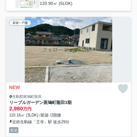
120.90㎡ (5LDK)
新築一戸建
NEW
生駒郡斑鳩町龍田
リーブルガーデン斑鳩町龍田3期
2,980
万円
110.16㎡ (3LDK) /新築 /2階建
近鉄生駒線「王寺」駅 徒歩29分
新築