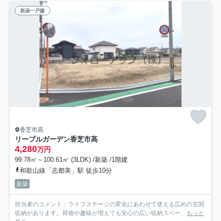
新築一戸建
香芝市高
リーブルガーデン香芝市高
4,280
万円
99.78㎡～100.61㎡ (3LDK) /新築 /1階建
和歌山線「志都美」駅 徒歩10分
新築
担当者のコメント：ライフステージの変化にあわせて使える広めの玄関
収納があります。荷物や趣味が増えても安心の広い収納スペー...
もっと