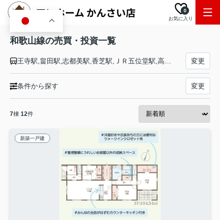
0
お気に入り
JA
和歌山線の売買・投資一覧
王寺駅,畠田駅,志都美駅,香芝駅,ＪＲ五位堂駅,高田駅,大和新庄駅,御所駅,玉手駅,掖上駅,吉野口駅,北宇智駅,五条駅,大和二見駅,隅田駅,下兵庫駅,橋本駅,紀伊山田駅,高野口駅,中飯降駅,妙寺駅,大谷駅,笠田駅,西笠田駅,名手駅,粉河駅,紀伊長田駅,打田駅,下井阪駅,岩出駅,船戸駅,紀伊小倉駅,布施屋駅,千旦駅,田井ノ瀬駅,和歌山駅
変更
条件から探す
変更
7
棟
12
件
新築一戸建