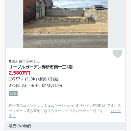
御所市大字南十三
リーブルガーデン御所市南十三3期
2,580
万円
105.57㎡ (3LDK) /新築 /2階建
和歌山線「玉手」駅 徒歩14分
新築
担当者のコメント：コミュニケーションが取りやすい空間設計です。ス
ーツケース等も収納できるウォークインクローゼット付です。...
もっと
見る
販売中の物件