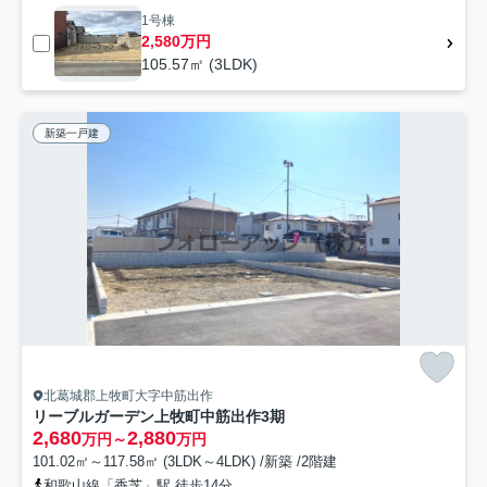
1号棟
2,580万円
105.57㎡ (3LDK)
新築一戸建
北葛城郡上牧町大字中筋出作
リーブルガーデン上牧町中筋出作3期
2,680
2,880
万円～
万円
101.02㎡～117.58㎡ (3LDK～4LDK) /新築 /2階建
和歌山線「香芝」駅 徒歩14分