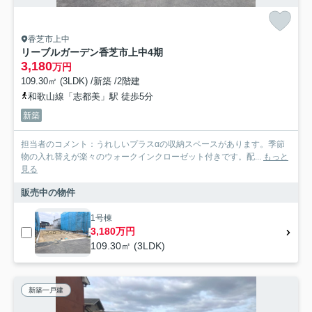
香芝市上中
リーブルガーデン香芝市上中4期
3,180
万円
109.30㎡ (3LDK) /新築 /2階建
和歌山線「志都美」駅 徒歩5分
新築
担当者のコメント：うれしいプラスαの収納スペースがあります。季節
物の入れ替えが楽々のウォークインクローゼット付きです。配...
もっと
見る
販売中の物件
1号棟
3,180万円
109.30㎡ (3LDK)
新築一戸建