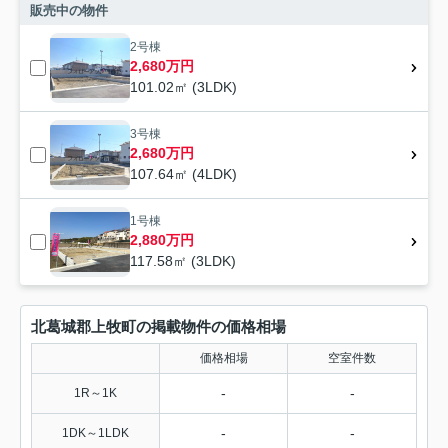
販売中の物件
2号棟
2,680万円
101.02㎡ (3LDK)
3号棟
2,680万円
107.64㎡ (4LDK)
1号棟
2,880万円
117.58㎡ (3LDK)
北葛城郡上牧町の掲載物件の価格相場
価格相場
空室件数
-
-
1R～1K
-
-
1DK～1LDK