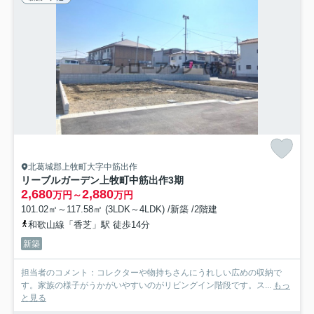
北葛城郡上牧町大字中筋出作
リーブルガーデン上牧町中筋出作3期
2,680
2,880
万円～
万円
101.02㎡～117.58㎡ (3LDK～4LDK) /新築 /2階建
和歌山線「香芝」駅 徒歩14分
新築
担当者のコメント：コレクターや物持ちさんにうれしい広めの収納で
す。家族の様子がうかがいやすいのがリビングイン階段です。ス...
もっ
と見る