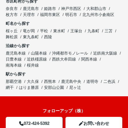
市区町村から探す
奈良市
鹿児島市
姫路市
神戸市西区
大和郡山市
枚方市
天理市
福岡市東区
明石市
北九州市小倉南区
町名から探す
桜ヶ丘
竜が岡
平松
東水町
王塚台
九条町
三苫
舞松原
東九条町
西陵
沿線から探す
鹿児島本線
山陽本線
沖縄都市モノレール
近鉄南大阪線
日豊本線
近鉄橿原線
西鉄大牟田線
関西本線
南海本線
桜井線
駅から探す
那覇空港
大久保
西熊本
鹿児島中央
道明寺
二色浜
網干
はりま勝原
安部山公園
尼ヶ辻
フォローアップ（株）
072-424-5392
お問い合わせ