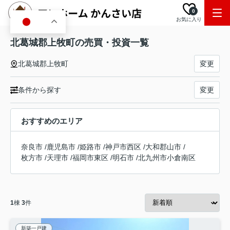
0
お気に入り
JA
北葛城郡上牧町の売買・投資一覧
北葛城郡上牧町
変更
条件から探す
変更
おすすめのエリア
奈良市
/
鹿児島市
/
姫路市
/
神戸市西区
/
大和郡山市
/
枚方市
/
天理市
/
福岡市東区
/
明石市
/
北九州市小倉南区
1
棟
3
件
新築一戸建