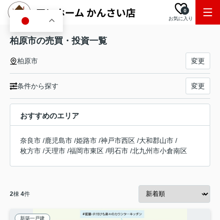
0
お気に入り
JA
柏原市の売買・投資一覧
柏原市
変更
条件から探す
変更
おすすめのエリア
奈良市
/
鹿児島市
/
姫路市
/
神戸市西区
/
大和郡山市
/
枚方市
/
天理市
/
福岡市東区
/
明石市
/
北九州市小倉南区
2
棟
4
件
新築一戸建