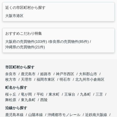
近くの市区町村から探す
大阪市港区
おすすめこだわり特集
大阪府の売買物件(103件)
奈良県の売買物件(85件)
沖縄県の売買物件(21件)
市区町村から探す
奈良市
鹿児島市
姫路市
神戸市西区
大和郡山市
枚方市
天理市
福岡市東区
明石市
北九州市小倉南区
町名から探す
桜ヶ丘
竜が岡
平松
東水町
王塚台
九条町
三苫
舞松原
東九条町
西陵
沿線から探す
鹿児島本線
山陽本線
沖縄都市モノレール
近鉄南大阪線