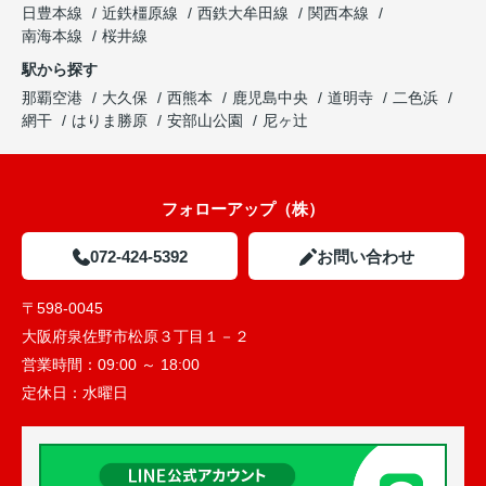
日豊本線
近鉄橿原線
西鉄大牟田線
関西本線
南海本線
桜井線
駅から探す
那覇空港
大久保
西熊本
鹿児島中央
道明寺
二色浜
網干
はりま勝原
安部山公園
尼ヶ辻
フォローアップ（株）
072-424-5392
お問い合わせ
〒598-0045
大阪府泉佐野市松原３丁目１－２
営業時間：
09:00 ～ 18:00
定休日：
水曜日