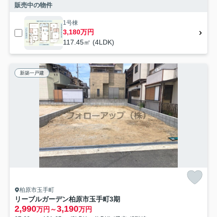
販売中の物件
1号棟
3,180万円
117.45㎡ (4LDK)
新築一戸建
柏原市玉手町
リーブルガーデン柏原市玉手町3期
2,990
3,190
万円～
万円