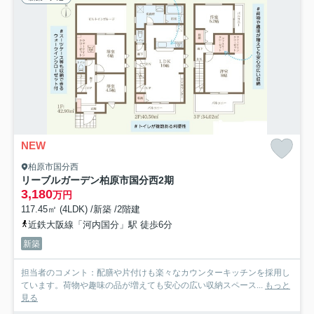
NEW
柏原市国分西
リーブルガーデン柏原市国分西2期
3,180
万円
117.45㎡ (4LDK) /新築 /2階建
近鉄大阪線「河内国分」駅 徒歩6分
新築
担当者のコメント：配膳や片付けも楽々なカウンターキッチンを採用し
ています。荷物や趣味の品が増えても安心の広い収納スペース...
もっと
見る