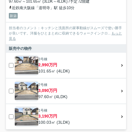
97.60㎡～101.65㎡ (3LDK～4LDK) /予定 /2階建
近鉄南大阪線「道明寺」駅 徒歩10分
新築
担当者のコメント：キッチンと洗面所の家事動線がスムーズで使い勝手
が良いです。洋服をひとまとめに収納できるウォークインクロ...
もっと
見る
販売中の物件
3号棟
2,990万円
101.65㎡ (4LDK)
2号棟
3,090万円
97.60㎡ (4LDK)
1号棟
3,190万円
100.03㎡ (3LDK)