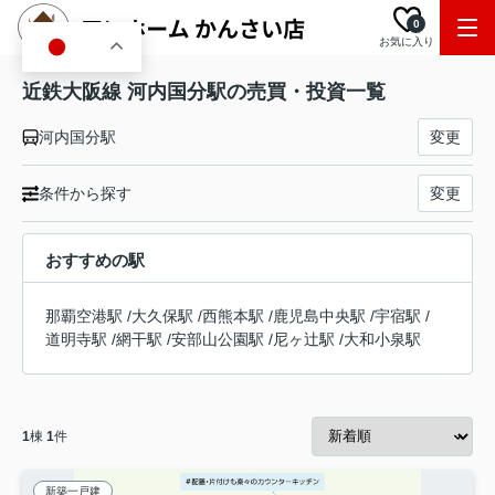
0
お気に入り
JA
近鉄大阪線 河内国分駅の売買・投資一覧
河内国分駅
変更
条件から探す
変更
おすすめの駅
那覇空港駅
/
大久保駅
/
西熊本駅
/
鹿児島中央駅
/
宇宿駅
/
道明寺駅
/
網干駅
/
安部山公園駅
/
尼ヶ辻駅
/
大和小泉駅
1
棟
1
件
新築一戸建