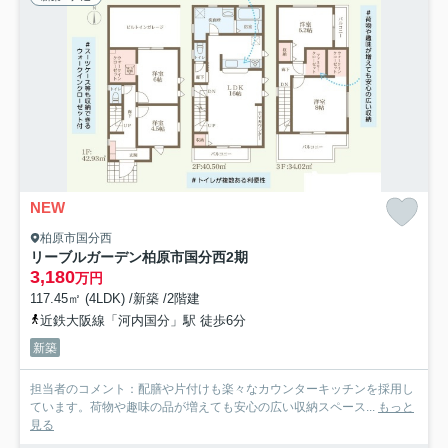
NEW
柏原市国分西
リーブルガーデン柏原市国分西2期
3,180
万円
117.45㎡ (4LDK) /新築 /2階建
近鉄大阪線「河内国分」駅 徒歩6分
新築
担当者のコメント：配膳や片付けも楽々なカウンターキッチンを採用し
ています。荷物や趣味の品が増えても安心の広い収納スペース...
もっと
見る