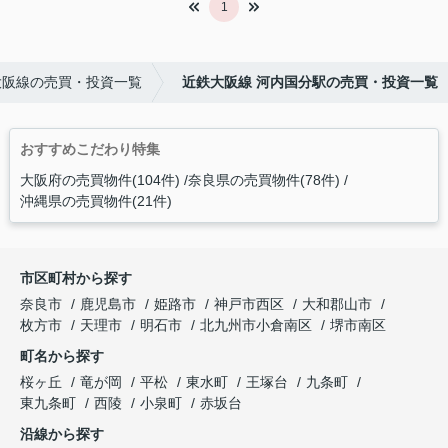
1
大阪線の売買・投資一覧
近鉄大阪線 河内国分駅の売買・投資一覧
おすすめこだわり特集
大阪府の売買物件(104件)
奈良県の売買物件(78件)
沖縄県の売買物件(21件)
市区町村から探す
奈良市
鹿児島市
姫路市
神戸市西区
大和郡山市
枚方市
天理市
明石市
北九州市小倉南区
堺市南区
町名から探す
桜ヶ丘
竜が岡
平松
東水町
王塚台
九条町
東九条町
西陵
小泉町
赤坂台
沿線から探す