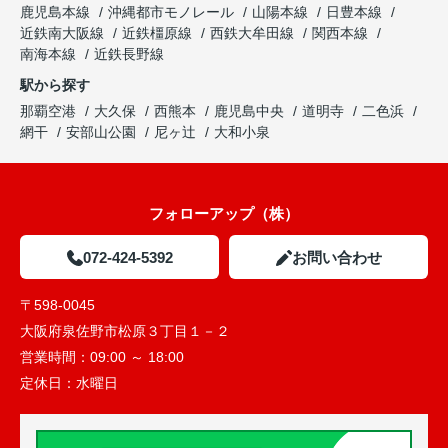
鹿児島本線
沖縄都市モノレール
山陽本線
日豊本線
近鉄南大阪線
近鉄橿原線
西鉄大牟田線
関西本線
南海本線
近鉄長野線
駅から探す
那覇空港
大久保
西熊本
鹿児島中央
道明寺
二色浜
網干
安部山公園
尼ヶ辻
大和小泉
フォローアップ（株）
072-424-5392
お問い合わせ
〒598-0045
大阪府泉佐野市松原３丁目１－２
営業時間：
09:00 ～ 18:00
定休日：
水曜日