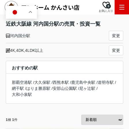
0
お気に入り
JA
近鉄大阪線 河内国分駅の売買・投資一覧
河内国分駅
変更
4K,4DK,4LDK以上
変更
おすすめの駅
那覇空港駅
/
大久保駅
/
西熊本駅
/
鹿児島中央駅
/
道明寺駅
/
網干駅
/
はりま勝原駅
/
安部山公園駅
/
尼ヶ辻駅
/
大和小泉駅
1
棟
1
件