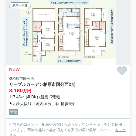
新築一戸建
NEW
柏原市国分西
リーブルガーデン柏原市国分西2期
3,180
万円
117.45㎡ (4LDK) /新築 /2階建
近鉄大阪線「河内国分」駅 徒歩6分
新築
担当者のコメント：配膳や片付けも楽々なカウンターキッチンを採用し
ています。荷物や趣味の品が増えても安心の広い収納スペース...
もっと
見る