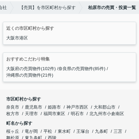
会社
【売買】を市区町村から探す
柏原市の売買・投資一覧
近くの市区町村から探す
大阪市港区
おすすめこだわり特集
大阪府の売買物件(102件)
奈良県の売買物件(85件)
沖縄県の売買物件(21件)
市区町村から探す
奈良市
鹿児島市
姫路市
神戸市西区
大和郡山市
枚方市
天理市
福岡市東区
明石市
北九州市小倉南区
町名から探す
桜ヶ丘
竜が岡
平松
東水町
王塚台
九条町
三苫
舞松原
東九条町
西陵