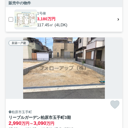
販売中の物件
1号棟
3,180万円
117.45㎡ (4LDK)
新築一戸建
柏原市玉手町
リーブルガーデン柏原市玉手町3期
2,990
3,090
万円～
万円