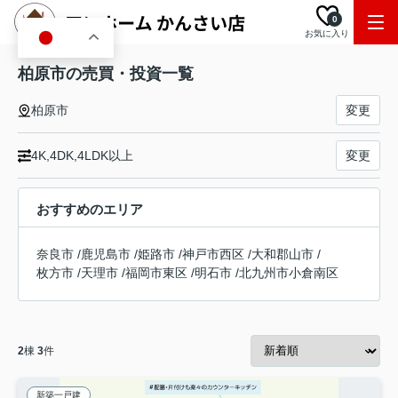
0
お気に入り
JA
柏原市の売買・投資一覧
柏原市
変更
4K,4DK,4LDK以上
変更
おすすめのエリア
奈良市
/
鹿児島市
/
姫路市
/
神戸市西区
/
大和郡山市
/
枚方市
/
天理市
/
福岡市東区
/
明石市
/
北九州市小倉南区
2
棟
3
件
新築一戸建