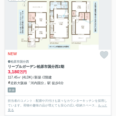
NEW
柏原市国分西
リーブルガーデン柏原市国分西2期
3,180
万円
117.45㎡ (4LDK) /新築 /2階建
近鉄大阪線「河内国分」駅 徒歩6分
新築
担当者のコメント：配膳や片付けも楽々なカウンターキッチンを採用し
ています。荷物や趣味の品が増えても安心の広い収納スペース...
もっと
見る