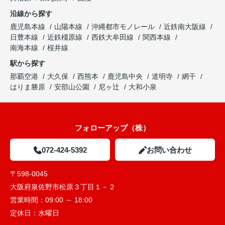
沿線から探す
鹿児島本線
山陽本線
沖縄都市モノレール
近鉄南大阪線
日豊本線
近鉄橿原線
西鉄大牟田線
関西本線
南海本線
桜井線
駅から探す
那覇空港
大久保
西熊本
鹿児島中央
道明寺
網干
はりま勝原
安部山公園
尼ヶ辻
大和小泉
フォローアップ（株）
072-424-5392
お問い合わせ
〒598-0045
大阪府泉佐野市松原３丁目１－２
営業時間：
09:00 ～ 18:00
定休日：
水曜日