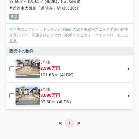
97.60㎡～101.65㎡ (4LDK) /予定 /2階建
近鉄南大阪線「道明寺」駅 徒歩10分
新築
担当者のコメント：キッチンと洗面所の家事動線がスムーズで使い勝手
が良いです。洋服をひとまとめに収納できるウォークインクロ...
もっと
見る
販売中の物件
3号棟
2,990万円
101.65㎡ (4LDK)
2号棟
3,090万円
97.60㎡ (4LDK)
1