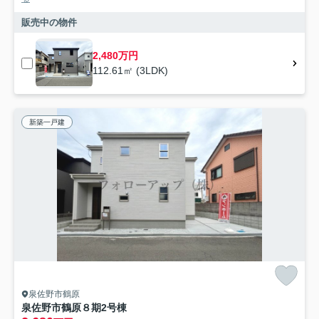
販売中の物件
2,480万円
112.61㎡ (3LDK)
新築一戸建
泉佐野市鶴原
泉佐野市鶴原８期2号棟