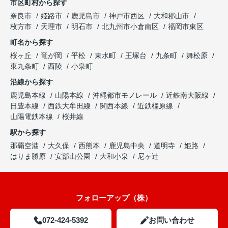
市区町村から探す
奈良市
姫路市
鹿児島市
神戸市西区
大和郡山市
枚方市
天理市
明石市
北九州市小倉南区
福岡市東区
町名から探す
桜ヶ丘
竜が岡
平松
東水町
王塚台
九条町
舞松原
東九条町
西陵
小泉町
沿線から探す
鹿児島本線
山陽本線
沖縄都市モノレール
近鉄南大阪線
日豊本線
西鉄大牟田線
関西本線
近鉄橿原線
山陽電鉄本線
桜井線
駅から探す
那覇空港
大久保
西熊本
鹿児島中央
道明寺
姫路
はりま勝原
安部山公園
大和小泉
尼ヶ辻
フォローアップ（株）
072-424-5392
お問い合わせ