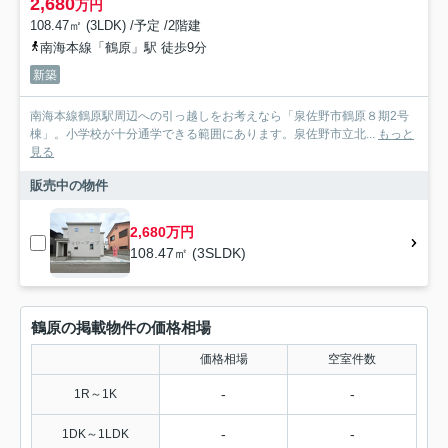
2,680
万円
108.47㎡ (3LDK) /予定 /2階建
南海本線「鶴原」駅 徒歩9分
新築
南海本線鶴原駅周辺への引っ越しをお考えなら「泉佐野市鶴原８期2号
棟」。小学校が十分通学できる範囲にあります。泉佐野市立北...
もっと
見る
販売中の物件
2,680万円
108.47㎡ (3SLDK)
鶴原の掲載物件の価格相場
価格相場
空室件数
-
-
1R～1K
-
-
1DK～1LDK