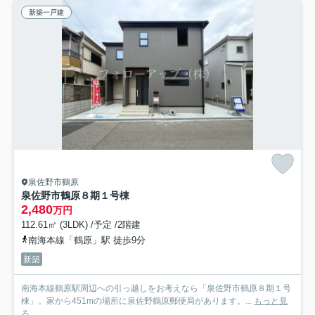
新築一戸建
泉佐野市鶴原
泉佐野市鶴原８期１号棟
2,480
万円
112.61㎡ (3LDK) /予定 /2階建
南海本線「鶴原」駅 徒歩9分
新築
南海本線鶴原駅周辺への引っ越しをお考えなら「泉佐野市鶴原８期１号
棟」。家から451mの場所に泉佐野鶴原郵便局があります。...
もっと見
る