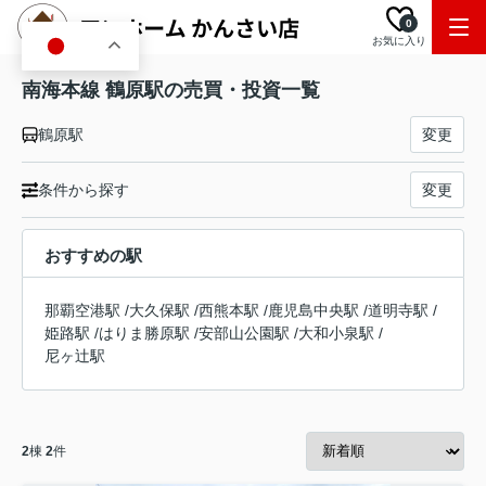
0
お気に入り
JA
南海本線 鶴原駅の売買・投資一覧
鶴原駅
変更
条件から探す
変更
おすすめの駅
那覇空港駅
/
大久保駅
/
西熊本駅
/
鹿児島中央駅
/
道明寺駅
/
姫路駅
/
はりま勝原駅
/
安部山公園駅
/
大和小泉駅
/
尼ヶ辻駅
2
棟
2
件