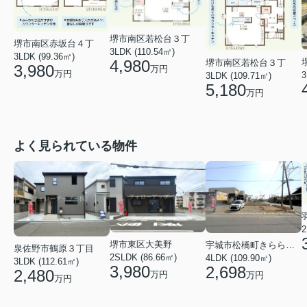
堺市南区若松台３丁
堺市南区赤坂台４丁
3LDK (110.54㎡)
3LDK (99.36㎡)
4,980
堺市南区若松台３丁
3,980
万円
万円
3
3LDK (109.71㎡)
5,180
万円
よく見られている物件
2
堺市東区大美野
宇城市松橋町きらら３丁目
泉佐野市鶴原３丁目
2SLDK (86.66㎡)
4LDK (109.90㎡)
3LDK (112.61㎡)
3,980
2,698
2,480
万円
万円
万円