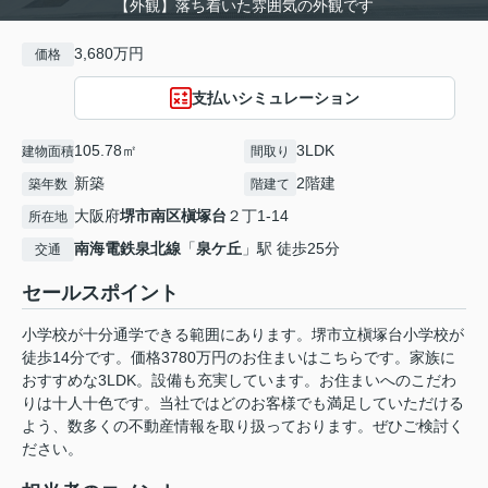
【外観】落ち着いた雰囲気の外観です
3,680万円
価格
支払いシミュレーション
105.78㎡
3LDK
建物面積
間取り
新築
2階建
築年数
階建て
大阪府
堺市南区
槇塚台
２丁1-14
所在地
南海電鉄泉北線
「
泉ケ丘
」駅 徒歩25分
交通
セールスポイント
小学校が十分通学できる範囲にあります。堺市立槇塚台小学校が
徒歩14分です。価格3780万円のお住まいはこちらです。家族に
おすすめな3LDK。設備も充実しています。お住まいへのこだわ
りは十人十色です。当社ではどのお客様でも満足していただける
よう、数多くの不動産情報を取り扱っております。ぜひご検討く
ださい。