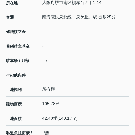
大阪府
堺市南区
槇塚台
２丁1-14
所在地
南海電鉄泉北線
「
泉ケ丘
」駅 徒歩25分
交通
-
修繕積立金
-
修繕積立基金
- / -
駐車場 / 月額
その他条件
所有権
土地権利
105.78㎡
建物面積
42.40坪(140.17㎡)
土地面積
-/無
私道負担面積 /