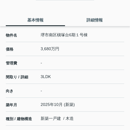
基本情報
詳細情報
堺市南区槇塚台6期１号棟
物件名
3,680万円
価格
-
管理費
3LDK
間取り / 詳細
-
向き
2025年10月 (新築)
築年月
新築一戸建 / 木造
種別 / 建物構造