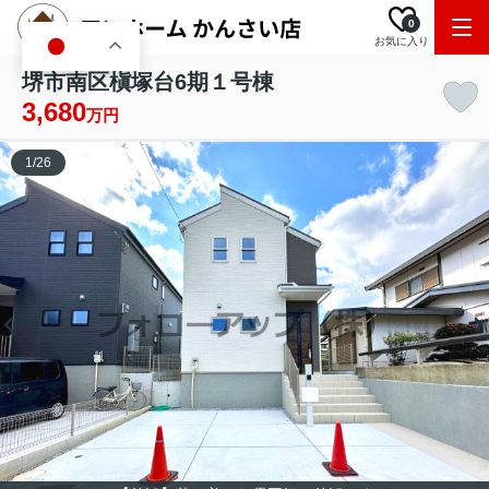
0
お気に入り
JA
堺市南区槇塚台6期１号棟
3,680
万円
1
/
26