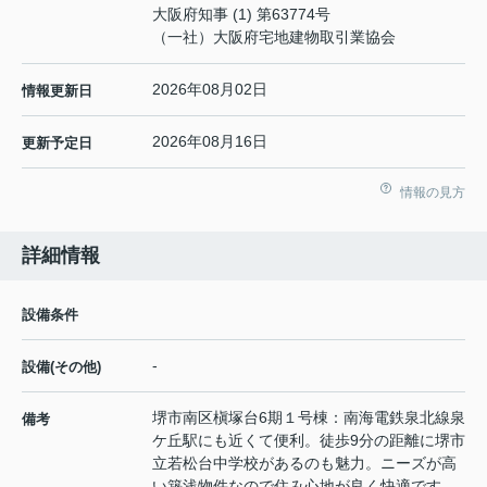
大阪府知事 (1) 第63774号
（一社）大阪府宅地建物取引業協会
2026年08月02日
情報更新日
2026年08月16日
更新予定日
情報の見方
詳細情報
設備条件
-
設備(その他)
堺市南区槇塚台6期１号棟：南海電鉄泉北線泉
備考
ケ丘駅にも近くて便利。徒歩9分の距離に堺市
立若松台中学校があるのも魅力。ニーズが高
い築浅物件なので住み心地が良く快適です。