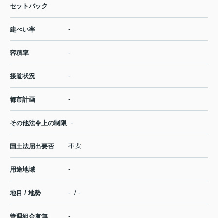
セットバック
-
建ぺい率
-
容積率
-
接道状況
-
都市計画
-
その他法令上の制限
不要
国土法届出要否
-
用途地域
- / -
地目 / 地勢
-
管理組合有無