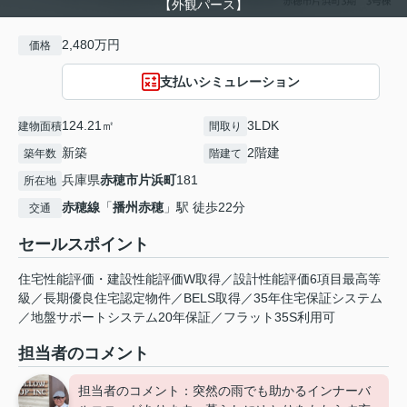
【外観パース】
2,480万円
価格
支払いシミュレーション
124.21㎡
3LDK
建物面積
間取り
新築
2階建
築年数
階建て
兵庫県
赤穂市
片浜町
181
所在地
赤穂線
「
播州赤穂
」駅 徒歩22分
交通
セールスポイント
住宅性能評価・建設性能評価W取得／設計性能評価6項目最高等
級／長期優良住宅認定物件／BELS取得／35年住宅保証システム
／地盤サポートシステム20年保証／フラット35S利用可
担当者のコメント
担当者のコメント：突然の雨でも助かるインナーバ