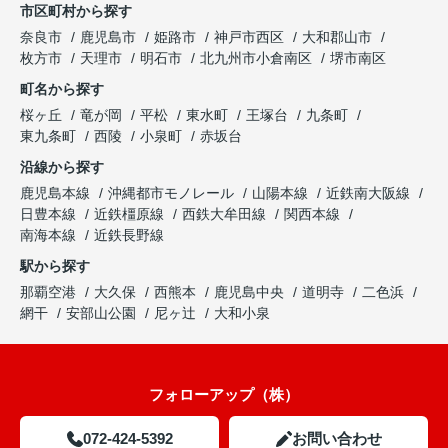
市区町村から探す
奈良市
鹿児島市
姫路市
神戸市西区
大和郡山市
枚方市
天理市
明石市
北九州市小倉南区
堺市南区
町名から探す
桜ヶ丘
竜が岡
平松
東水町
王塚台
九条町
東九条町
西陵
小泉町
赤坂台
沿線から探す
鹿児島本線
沖縄都市モノレール
山陽本線
近鉄南大阪線
日豊本線
近鉄橿原線
西鉄大牟田線
関西本線
南海本線
近鉄長野線
駅から探す
那覇空港
大久保
西熊本
鹿児島中央
道明寺
二色浜
網干
安部山公園
尼ヶ辻
大和小泉
フォローアップ（株）
072-424-5392
お問い合わせ