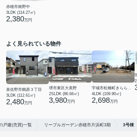
赤穂市南野中
3LDK (114.27㎡)
2,380
万円
よく見られている物件
2
堺市東区大美野
宇城市松橋町きらら３丁目
泉佐野市鶴原３丁目
2SLDK (86.66㎡)
4LDK (109.90㎡)
3LDK (112.61㎡)
3,980
2,698
2,480
万円
万円
万円
の戸建(売買)一覧
リーブルガーデン赤穂市片浜町3期
3号棟