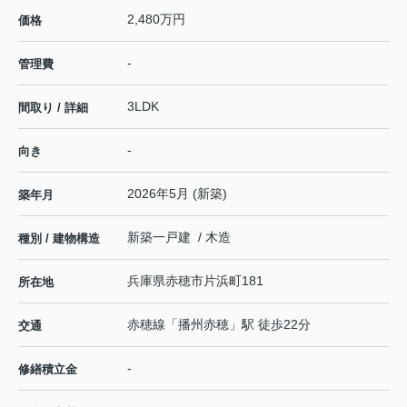
2,480万円
価格
-
管理費
3LDK
間取り / 詳細
-
向き
2026年5月 (新築)
築年月
新築一戸建 / 木造
種別 / 建物構造
兵庫県
赤穂市
片浜町
181
所在地
赤穂線
「
播州赤穂
」駅 徒歩22分
交通
-
修繕積立金