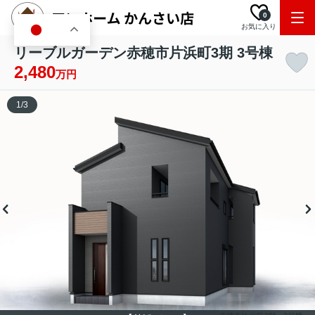
0
お気に入り
JA
リーブルガーデン赤穂市片浜町3期 3号棟
2,480
万円
1
/
3