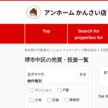
Top
Search for
properties for
泉佐野の不動産のことならフォローアップ株式会社
【売
堺市中区の売買・投資一覧
お
堺市中区
変更
物件種別
マンション
戸建
5
8
棟
土地
店舗
事務所