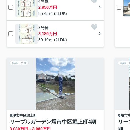
4号棟
2,950万円
85.45㎡ (3LDK)
3号棟
3,180万円
89.10㎡ (2LDK)
新築一戸建
新築一
堺市中区
堀上町
堺市
リーブルガーデン堺市中区堀上町4期
リー
3,680
万円～
3,980
万円
期