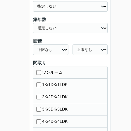
築年数
面積
～
間取り
ワンルーム
1K/1DK/1LDK
2K/2DK/2LDK
3K/3DK/3LDK
4K/4DK/4LDK