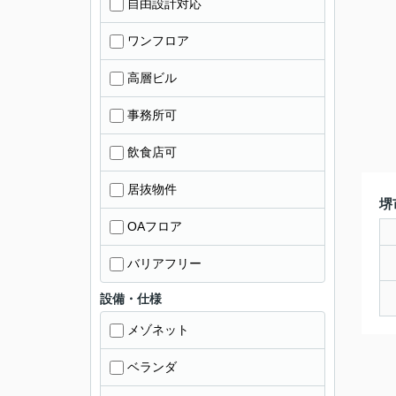
自由設計対応
ワンフロア
高層ビル
事務所可
飲食店可
居抜物件
堺
OAフロア
バリアフリー
設備・仕様
メゾネット
ベランダ