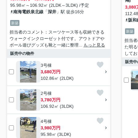
95.98㎡～106.92㎡ (2LDK～3LDK) /予定
3,080
南海電鉄泉北線
「
深井
」駅 徒歩16分
112.4
阪和
新築
新築
担当者のコメント：スーツケース等も収納できる
ウォークインクローゼット付です。アウトドアや
担当者
ボール遊びグッズも靴と一緒に整理...
もっと見る
た明る
してお
販売中の物件
販売中
3号棟
3,680万円
102.86㎡ (2LDK)
2号棟
3,780万円
106.92㎡ (3LDK)
4号棟
3,980万円
95.98㎡ (3LDK)