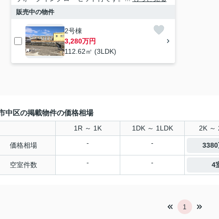
販売中の物件
2号棟
3,280万円
112.62㎡ (3LDK)
市中区の掲載物件の価格相場
1R ～ 1K
1DK ～ 1LDK
2K ～ 
-
-
価格相場
338
-
-
空室件数
4
1