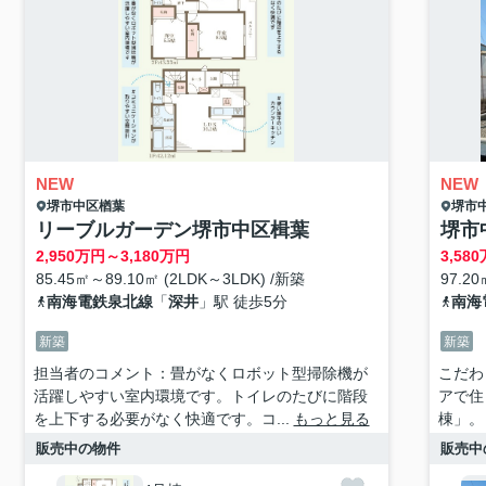
NEW
NEW
堺市中区
楢葉
堺市
リーブルガーデン堺市中区楫葉
堺市
2,950
万円～
3,180
万円
3,580
85.45㎡～89.10㎡ (2LDK～3LDK) /新築
97.20
南海電鉄泉北線
「
深井
」駅 徒歩5分
南海
新築
新築
担当者のコメント：畳がなくロボット型掃除機が
こだわ
活躍しやすい室内環境です。トイレのたびに階段
アで住
を上下する必要がなく快適です。コ...
もっと見る
棟」。
販売中の物件
販売中