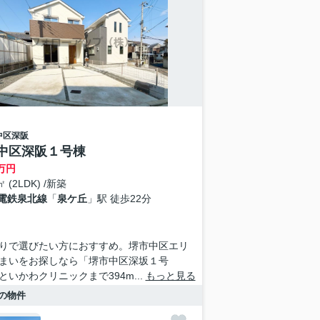
中区
深阪
中区深阪１号棟
万円
㎡ (2LDK) /新築
電鉄泉北線
「
泉ケ丘
」駅 徒歩22分
りで選びたい方におすすめ。堺市中区エリ
まいをお探しなら「堺市中区深坂１号
といかわクリニックまで394m...
もっと見る
の物件