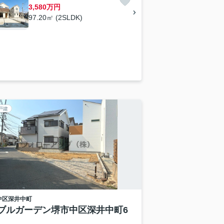
3,580万円
97.20㎡ (2SLDK)
戸建
中区
深井中町
ブルガーデン堺市中区深井中町6