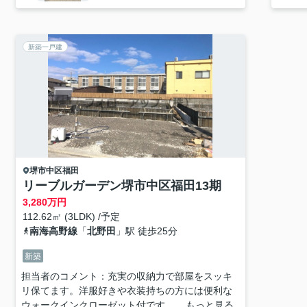
新築一戸建
堺市中区
福田
リーブルガーデン堺市中区福田13期
3,280
万円
112.62㎡ (3LDK) /予定
南海高野線
「
北野田
」駅 徒歩25分
新築
担当者のコメント：充実の収納力で部屋をスッキ
リ保てます。洋服好きや衣装持ちの方には便利な
ウォークインクローゼット付です。...
もっと見る